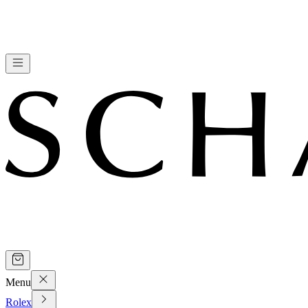
Menu
Rolex