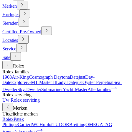
Merken
Horloges
Sieraden
Certified Pre-Owned
Locaties
Service
Sale
Rolex
Rolex families
1908
Air-King
Cosmograph Daytona
Datejust
Day-
Date
Explorer
GMT-Master II
Lady-Datejust
Oyster Perpetual
Sea-
Dweller
Sky-Dweller
Submariner
Yacht-Master
Alle families
Rolex servicing
Uw Rolex servicing
Merken
Uitgelichte merken
Rolex
Patek
Philippe
Cartier
IWC
Hublot
TUDOR
Breitling
OMEGA
TAG
Heuer
Alle merken