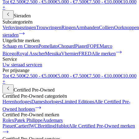
Tot €2.500
€2.500 - €5.000
€5.000 - €7.500
€7.500 - €10.000
€10.000
+
Sieraden
Subcategorieën
Verlovingsringen
Trouwringen
Ringen
Armbanden
Colliers
Oorknoppen
sieraden
Uitgelichte merken
Schaap en Citroen
Pomellato
Chopard
Piaget
FOPE
Marco
Bicego
Royal Asscher
Messika
Vhernier
FRED
Alle merken
Service
Uw sieraad servicen
Per prijsrange
Tot €2.500
€2.500 - €5.000
€5.000 - €7.500
€7.500 - €10.000
€10.000
+
Certified Pre-Owned
Certified Pre-Owned categorieën
Herenhorloges
Dameshorloges
Limited Editions
Alle Certified Pre-
Owned horloges
Certified Pre-Owned merken
Rolex
Patek Philippe
Audemars
Piguet
Cartier
IWC
Breitling
Hublot
Alle Certified Pre-Owned merken
Certified Pre-Owned services