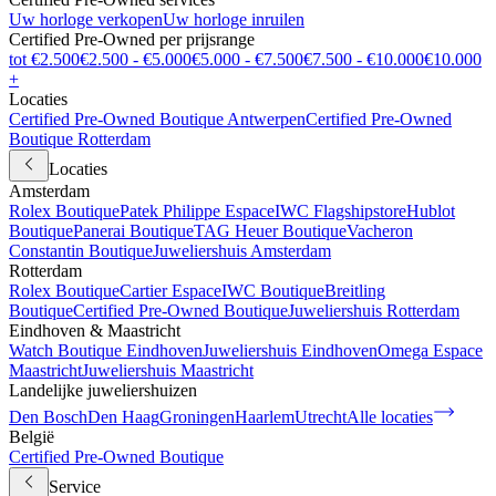
Uw horloge verkopen
Uw horloge inruilen
Certified Pre-Owned per prijsrange
tot €2.500
€2.500 - €5.000
€5.000 - €7.500
€7.500 - €10.000
€10.000
+
Locaties
Certified Pre-Owned Boutique Antwerpen
Certified Pre-Owned
Boutique Rotterdam
Locaties
Amsterdam
Rolex Boutique
Patek Philippe Espace
IWC Flagshipstore
Hublot
Boutique
Panerai Boutique
TAG Heuer Boutique
Vacheron
Constantin Boutique
Juweliershuis Amsterdam
Rotterdam
Rolex Boutique
Cartier Espace
IWC Boutique
Breitling
Boutique
Certified Pre-Owned Boutique
Juweliershuis Rotterdam
Eindhoven & Maastricht
Watch Boutique Eindhoven
Juweliershuis Eindhoven
Omega Espace
Maastricht
Juweliershuis Maastricht
Landelijke juweliershuizen
Den Bosch
Den Haag
Groningen
Haarlem
Utrecht
Alle locaties
België
Certified Pre-Owned Boutique
Service