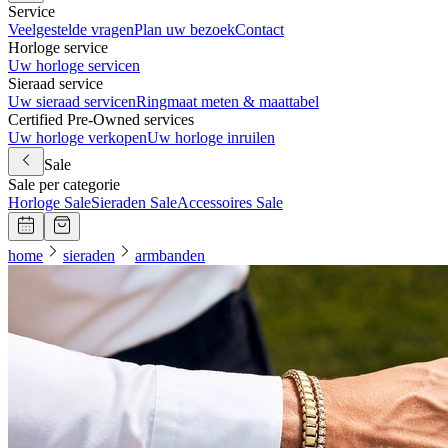
Service
Veelgestelde vragen
Plan uw bezoek
Contact
Horloge service
Uw horloge servicen
Sieraad service
Uw sieraad servicen
Ringmaat meten & maattabel
Certified Pre-Owned services
Uw horloge verkopen
Uw horloge inruilen
Sale
Sale per categorie
Horloge Sale
Sieraden Sale
Accessoires Sale
home
sieraden
armbanden