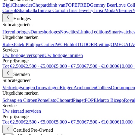
Bigli
Chantecler
Chopard
dinh van
FOPE
FRED
Gemmy Bear
Love Coll
Consoli
Shamballa
Tamara Comolli
Tirisi Jewelry
Tirisi Moda
Vhernier
Y
Horloges
Subcategorieën
Herenhorloges
Dameshorloges
Novelties
Limited editions
Smartwatche
Uitgelichte merken
Rolex
Patek Philippe
Cartier
IWC
Hublot
TUDOR
Breitling
OMEGA
TA
Services
Uw horloge verkopen
Uw horloge inruilen
Per prijsrange
Tot €2.500
€2.500 - €5.000
€5.000 - €7.500
€7.500 - €10.000
€10.000 
Sieraden
Subcategorieën
Verlovingsringen
Trouwringen
Ringen
Armbanden
Colliers
Oorknoppen
Uitgelichte merken
Schaap en Citroen
Pomellato
Chopard
Piaget
FOPE
Marco Bicego
Royal
Service
Uw sieraad servicen
Per prijsrange
Tot €2.500
€2.500 - €5.000
€5.000 - €7.500
€7.500 - €10.000
€10.000 
Certified Pre-Owned