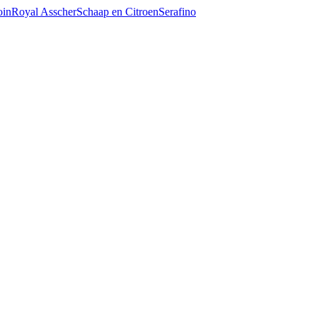
oin
Royal Asscher
Schaap en Citroen
Serafino