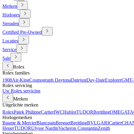
Merken
Horloges
Sieraden
Certified Pre-Owned
Locaties
Service
Sale
Rolex
Rolex families
1908
Air-King
Cosmograph Daytona
Datejust
Day-Date
Explorer
GMT-M
Rolex servicing
Uw Rolex servicing
Merken
Uitgelichte merken
Rolex
Patek Philippe
Cartier
IWC
Hublot
TUDOR
Breitling
OMEGA
TA
Horlogemerken
Baume & Mercier
Blancpain
Breguet
Breitling
BVLGARI
Cartier
CHA
Heuer
TUDOR
Ulysse Nardin
Vacheron Constantin
Zenith
Sieradenmerken