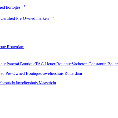
ned horloges
 Certified Pre-Owned merken
ique Rotterdam
ique
Panerai Boutique
TAG Heuer Boutique
Vacheron Constantin Bouti
fied Pre-Owned Boutique
Juweliershuis Rotterdam
aastricht
Juweliershuis Maastricht