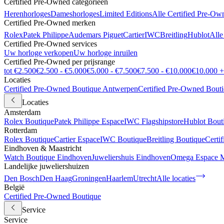
Certified Pre-Owned categorieën
Herenhorloges
Dameshorloges
Limited Editions
Alle Certified Pre-Ow
Certified Pre-Owned merken
Rolex
Patek Philippe
Audemars Piguet
Cartier
IWC
Breitling
Hublot
Alle
Certified Pre-Owned services
Uw horloge verkopen
Uw horloge inruilen
Certified Pre-Owned per prijsrange
tot €2.500
€2.500 - €5.000
€5.000 - €7.500
€7.500 - €10.000
€10.000 +
Locaties
Certified Pre-Owned Boutique Antwerpen
Certified Pre-Owned Bout
Locaties
Amsterdam
Rolex Boutique
Patek Philippe Espace
IWC Flagshipstore
Hublot Bout
Rotterdam
Rolex Boutique
Cartier Espace
IWC Boutique
Breitling Boutique
Certi
Eindhoven & Maastricht
Watch Boutique Eindhoven
Juweliershuis Eindhoven
Omega Espace M
Landelijke juweliershuizen
Den Bosch
Den Haag
Groningen
Haarlem
Utrecht
Alle locaties
België
Certified Pre-Owned Boutique
Service
Service