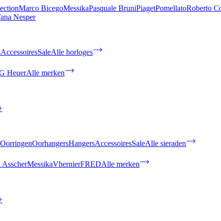
ection
Marco Bicego
Messika
Pasquale Bruni
Piaget
Pomellato
Roberto C
ana Nesper
s
Accessoires
Sale
Alle horloges
G Heuer
Alle merken
+
Oorringen
Oorhangers
Hangers
Accessoires
Sale
Alle sieraden
 Asscher
Messika
Vhernier
FRED
Alle merken
+