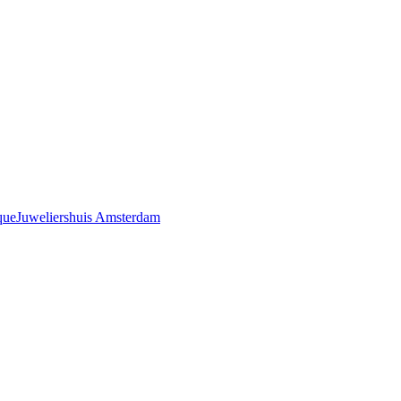
que
Juweliershuis Amsterdam