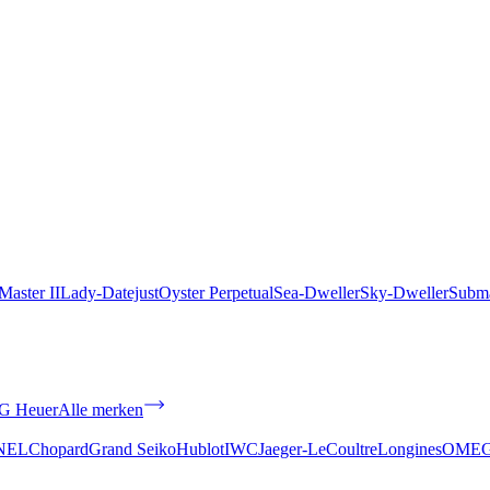
aster II
Lady-Datejust
Oyster Perpetual
Sea-Dweller
Sky-Dweller
Subma
G Heuer
Alle merken
NEL
Chopard
Grand Seiko
Hublot
IWC
Jaeger-LeCoultre
Longines
OME