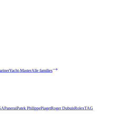
riner
Yacht-Master
Alle families
GA
Panerai
Patek Philippe
Piaget
Roger Dubuis
Rolex
TAG