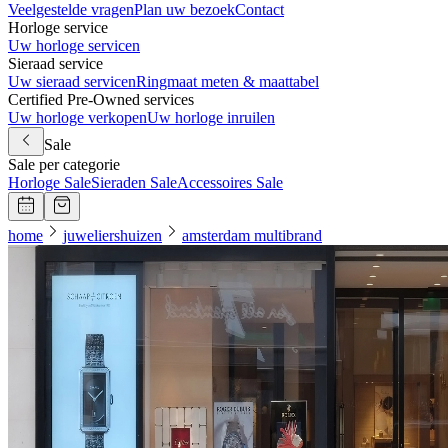
Veelgestelde vragen
Plan uw bezoek
Contact
Horloge service
Uw horloge servicen
Sieraad service
Uw sieraad servicen
Ringmaat meten & maattabel
Certified Pre-Owned services
Uw horloge verkopen
Uw horloge inruilen
Sale
Sale per categorie
Horloge Sale
Sieraden Sale
Accessoires Sale
home
juweliershuizen
amsterdam multibrand