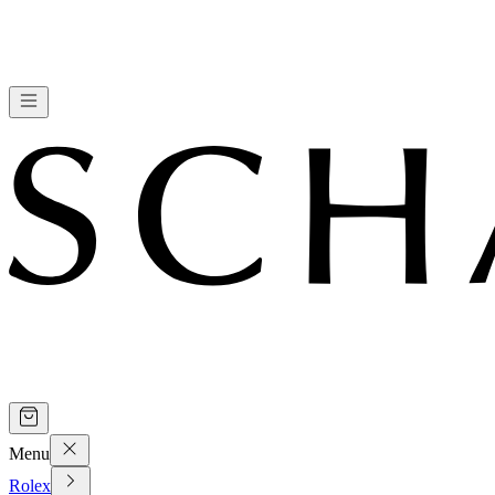
Menu
Rolex