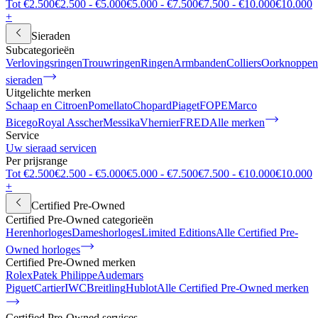
Tot €2.500
€2.500 - €5.000
€5.000 - €7.500
€7.500 - €10.000
€10.000
+
Sieraden
Subcategorieën
Verlovingsringen
Trouwringen
Ringen
Armbanden
Colliers
Oorknoppen
sieraden
Uitgelichte merken
Schaap en Citroen
Pomellato
Chopard
Piaget
FOPE
Marco
Bicego
Royal Asscher
Messika
Vhernier
FRED
Alle merken
Service
Uw sieraad servicen
Per prijsrange
Tot €2.500
€2.500 - €5.000
€5.000 - €7.500
€7.500 - €10.000
€10.000
+
Certified Pre-Owned
Certified Pre-Owned categorieën
Herenhorloges
Dameshorloges
Limited Editions
Alle Certified Pre-
Owned horloges
Certified Pre-Owned merken
Rolex
Patek Philippe
Audemars
Piguet
Cartier
IWC
Breitling
Hublot
Alle Certified Pre-Owned merken
Certified Pre-Owned services