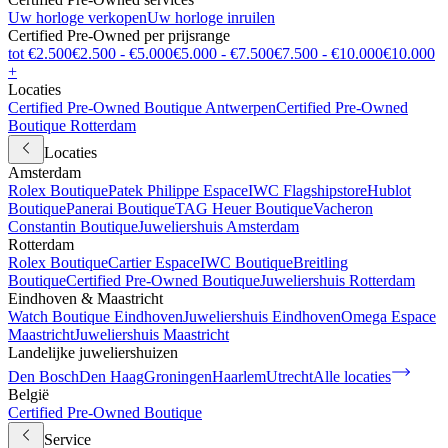
Uw horloge verkopen
Uw horloge inruilen
Certified Pre-Owned per prijsrange
tot €2.500
€2.500 - €5.000
€5.000 - €7.500
€7.500 - €10.000
€10.000
+
Locaties
Certified Pre-Owned Boutique Antwerpen
Certified Pre-Owned
Boutique Rotterdam
Locaties
Amsterdam
Rolex Boutique
Patek Philippe Espace
IWC Flagshipstore
Hublot
Boutique
Panerai Boutique
TAG Heuer Boutique
Vacheron
Constantin Boutique
Juweliershuis Amsterdam
Rotterdam
Rolex Boutique
Cartier Espace
IWC Boutique
Breitling
Boutique
Certified Pre-Owned Boutique
Juweliershuis Rotterdam
Eindhoven & Maastricht
Watch Boutique Eindhoven
Juweliershuis Eindhoven
Omega Espace
Maastricht
Juweliershuis Maastricht
Landelijke juweliershuizen
Den Bosch
Den Haag
Groningen
Haarlem
Utrecht
Alle locaties
België
Certified Pre-Owned Boutique
Service