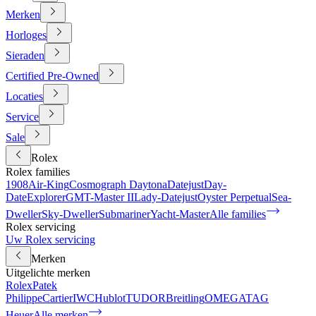
Merken
Horloges
Sieraden
Certified Pre-Owned
Locaties
Service
Sale
Rolex
Rolex families
1908
Air-King
Cosmograph Daytona
Datejust
Day-
Date
Explorer
GMT-Master II
Lady-Datejust
Oyster Perpetual
Sea-
Dweller
Sky-Dweller
Submariner
Yacht-Master
Alle families
Rolex servicing
Uw Rolex servicing
Merken
Uitgelichte merken
Rolex
Patek
Philippe
Cartier
IWC
Hublot
TUDOR
Breitling
OMEGA
TAG
Heuer
Alle merken