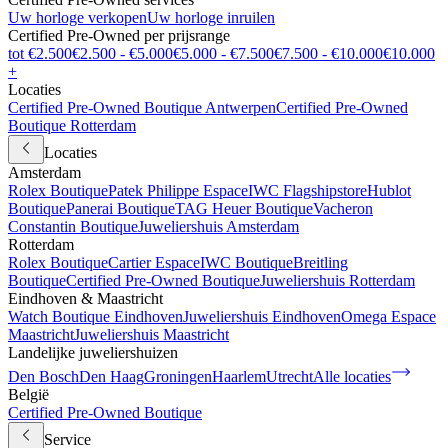
Uw horloge verkopen
Uw horloge inruilen
Certified Pre-Owned per prijsrange
tot €2.500
€2.500 - €5.000
€5.000 - €7.500
€7.500 - €10.000
€10.000
+
Locaties
Certified Pre-Owned Boutique Antwerpen
Certified Pre-Owned
Boutique Rotterdam
Locaties
Amsterdam
Rolex Boutique
Patek Philippe Espace
IWC Flagshipstore
Hublot
Boutique
Panerai Boutique
TAG Heuer Boutique
Vacheron
Constantin Boutique
Juweliershuis Amsterdam
Rotterdam
Rolex Boutique
Cartier Espace
IWC Boutique
Breitling
Boutique
Certified Pre-Owned Boutique
Juweliershuis Rotterdam
Eindhoven & Maastricht
Watch Boutique Eindhoven
Juweliershuis Eindhoven
Omega Espace
Maastricht
Juweliershuis Maastricht
Landelijke juweliershuizen
Den Bosch
Den Haag
Groningen
Haarlem
Utrecht
Alle locaties
België
Certified Pre-Owned Boutique
Service