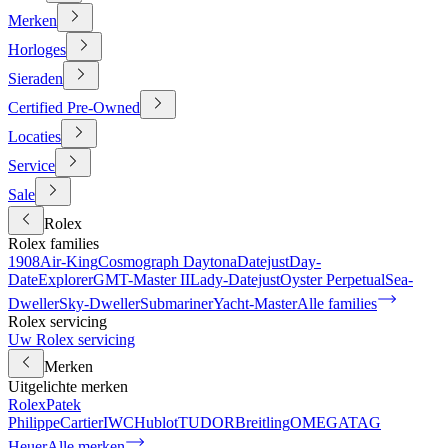
Merken
Horloges
Sieraden
Certified Pre-Owned
Locaties
Service
Sale
Rolex
Rolex families
1908
Air-King
Cosmograph Daytona
Datejust
Day-
Date
Explorer
GMT-Master II
Lady-Datejust
Oyster Perpetual
Sea-
Dweller
Sky-Dweller
Submariner
Yacht-Master
Alle families
Rolex servicing
Uw Rolex servicing
Merken
Uitgelichte merken
Rolex
Patek
Philippe
Cartier
IWC
Hublot
TUDOR
Breitling
OMEGA
TAG
Heuer
Alle merken