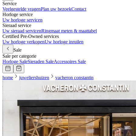
Service
Veelgestelde vragen
Plan uw bezoek
Contact
Horloge service
Uw horloge servicen
Sieraad service
Uw sieraad servicen
Ringmaat meten & maattabel
Certified Pre-Owned services
Uw horloge verkopen
Uw horloge inruilen
Sale
Sale per categorie
Horloge Sale
Sieraden Sale
Accessoires Sale
home
juweliershuizen
vacheron constantin