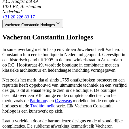
P.C. Hooftstraat 49
1071 BZ, Amsterdam
Nederland
+31 20 226 83 17
Vacheron Constantin Horloges
Vacheron Constantin Horloges
In samenwerking met Schaap en Citroen Juweliers heeft Vacheron
Constantin hun eerste boutique in Nederland geopend. Gevestigd in
een historisch pand uit 1905 in de luxe winkelstraat in Amsterdam
op P.C. Hooftstraat 49, wordt de boutique in combinatie met een
klassieke architectuur en hedendaagse inrichting vormgegeven
Net zoals het merk, dat al sinds 1755 onafgebroken presteert en een
reputatie heeft opgebouwd van uitmuntende techniek en een verfijnd
design, is dit allemaal terug te zien in de boutique. De boutique
beschikt over een VIP lounge en de complete collecties van het
merk, zoals de
Patrimony
en
Overseas
modellen tot de complexe
horloges uit de
Traditionnelle
serie. Elk Vacheron Constantin
horloge is een kunstwerk op zich.
Laat u verleiden door de harmonieuze designs en de uitzonderlijke
complicaties. De sublieme afwerking kenmerkt elk Vacheron