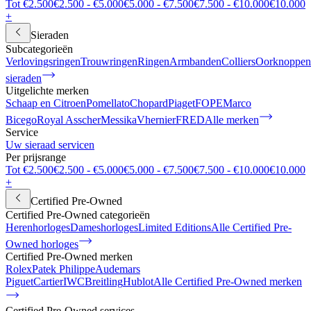
Tot €2.500
€2.500 - €5.000
€5.000 - €7.500
€7.500 - €10.000
€10.000
+
Sieraden
Subcategorieën
Verlovingsringen
Trouwringen
Ringen
Armbanden
Colliers
Oorknoppen
sieraden
Uitgelichte merken
Schaap en Citroen
Pomellato
Chopard
Piaget
FOPE
Marco
Bicego
Royal Asscher
Messika
Vhernier
FRED
Alle merken
Service
Uw sieraad servicen
Per prijsrange
Tot €2.500
€2.500 - €5.000
€5.000 - €7.500
€7.500 - €10.000
€10.000
+
Certified Pre-Owned
Certified Pre-Owned categorieën
Herenhorloges
Dameshorloges
Limited Editions
Alle Certified Pre-
Owned horloges
Certified Pre-Owned merken
Rolex
Patek Philippe
Audemars
Piguet
Cartier
IWC
Breitling
Hublot
Alle Certified Pre-Owned merken
Certified Pre-Owned services