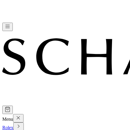
Menu
Rolex