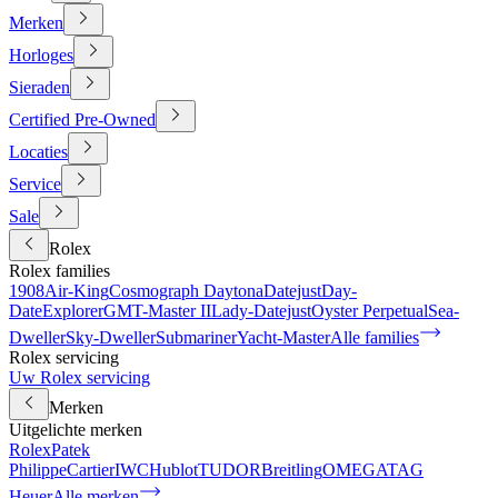
Merken
Horloges
Sieraden
Certified Pre-Owned
Locaties
Service
Sale
Rolex
Rolex families
1908
Air-King
Cosmograph Daytona
Datejust
Day-
Date
Explorer
GMT-Master II
Lady-Datejust
Oyster Perpetual
Sea-
Dweller
Sky-Dweller
Submariner
Yacht-Master
Alle families
Rolex servicing
Uw Rolex servicing
Merken
Uitgelichte merken
Rolex
Patek
Philippe
Cartier
IWC
Hublot
TUDOR
Breitling
OMEGA
TAG
Heuer
Alle merken