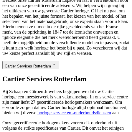
Bezoek onze Cartier Rotterdam Espace en laat u verwelkomen door
een van onze gecertificeerde adviseurs. Wij helpen wij u graag bij
het uitkiezen van uw gewenste Cartier horloge. Of het nu gaat om
het bepalen van het juiste formaat, het kiezen van het model, of het
selecteren van het materiaalgebruik, onze experts staan voor u klaar.
Hierin nemen ze u mee in de rijke geschiedenis van het Franse
merk, van de oprichting in 1847 tot de iconische ontwerpen en
tijdloze elegantie die het merk wereldberoemd heeft gemaakt. U
heeft de mogelijkheid om de verschillende modellen te passen, zodat
u kunt zien welk horloge het beste bij u past. Zo verzekeren wij dat
uw keuze perfect aansluit bij uw stijl en wensen.
Cartier Services Rotterdam
Cartier Services Rotterdam
Bij Schaap en Citroen Juweliers begrijpen we dat uw Cartier
horloge een meesterwerk is van vakmanschap. In ons service centre
zijn maar liefst 27 gecertificeerde horlogemakers werkzaam. Om
ervoor te zorgen dat uw Cartier horloge altijd optimaal functioneert,
bieden wij diverse
horloge service en -onderhoudsdiensten
aan.
Onze gecertificeerde horlogemakers voeren elk onderhoud uit
volgens de strikte specificaties van Cartier. Dit omvat het reinigen