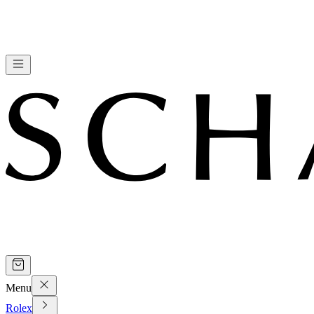
Menu
Rolex