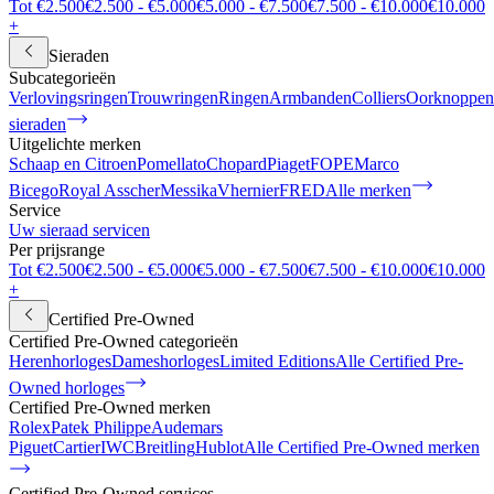
Tot €2.500
€2.500 - €5.000
€5.000 - €7.500
€7.500 - €10.000
€10.000
+
Sieraden
Subcategorieën
Verlovingsringen
Trouwringen
Ringen
Armbanden
Colliers
Oorknoppen
sieraden
Uitgelichte merken
Schaap en Citroen
Pomellato
Chopard
Piaget
FOPE
Marco
Bicego
Royal Asscher
Messika
Vhernier
FRED
Alle merken
Service
Uw sieraad servicen
Per prijsrange
Tot €2.500
€2.500 - €5.000
€5.000 - €7.500
€7.500 - €10.000
€10.000
+
Certified Pre-Owned
Certified Pre-Owned categorieën
Herenhorloges
Dameshorloges
Limited Editions
Alle Certified Pre-
Owned horloges
Certified Pre-Owned merken
Rolex
Patek Philippe
Audemars
Piguet
Cartier
IWC
Breitling
Hublot
Alle Certified Pre-Owned merken
Certified Pre-Owned services