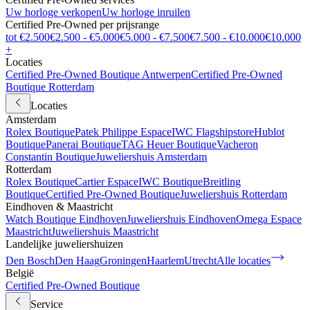
Uw horloge verkopen
Uw horloge inruilen
Certified Pre-Owned per prijsrange
tot €2.500
€2.500 - €5.000
€5.000 - €7.500
€7.500 - €10.000
€10.000
+
Locaties
Certified Pre-Owned Boutique Antwerpen
Certified Pre-Owned
Boutique Rotterdam
Locaties
Amsterdam
Rolex Boutique
Patek Philippe Espace
IWC Flagshipstore
Hublot
Boutique
Panerai Boutique
TAG Heuer Boutique
Vacheron
Constantin Boutique
Juweliershuis Amsterdam
Rotterdam
Rolex Boutique
Cartier Espace
IWC Boutique
Breitling
Boutique
Certified Pre-Owned Boutique
Juweliershuis Rotterdam
Eindhoven & Maastricht
Watch Boutique Eindhoven
Juweliershuis Eindhoven
Omega Espace
Maastricht
Juweliershuis Maastricht
Landelijke juweliershuizen
Den Bosch
Den Haag
Groningen
Haarlem
Utrecht
Alle locaties
België
Certified Pre-Owned Boutique
Service