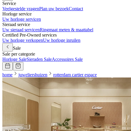
Service
Veelgestelde vragen
Plan uw bezoek
Contact
Horloge service
Uw horloge servicen
Sieraad service
Uw sieraad servicen
Ringmaat meten & maattabel
Certified Pre-Owned services
Uw horloge verkopen
Uw horloge inruilen
Sale
Sale per categorie
Horloge Sale
Sieraden Sale
Accessoires Sale
home
juweliershuizen
rotterdam cartier espace