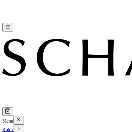
Menu
Rolex