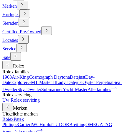
Merken
Horloges
Sieraden
Certified Pre-Owned
Locaties
Service
Sale
Rolex
Rolex families
1908
Air-King
Cosmograph Daytona
Datejust
Day-
Date
Explorer
GMT-Master II
Lady-Datejust
Oyster Perpetual
Sea-
Dweller
Sky-Dweller
Submariner
Yacht-Master
Alle families
Rolex servicing
Uw Rolex servicing
Merken
Uitgelichte merken
Rolex
Patek
Philippe
Cartier
IWC
Hublot
TUDOR
Breitling
OMEGA
TAG
Heuer
Alle merken