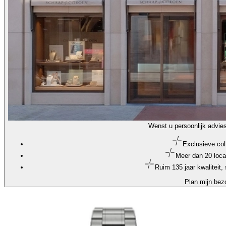
Wenst u persoonlijk advie
Exclusieve col
Meer dan 20 loca
Ruim 135 jaar kwaliteit
Plan mijn bez