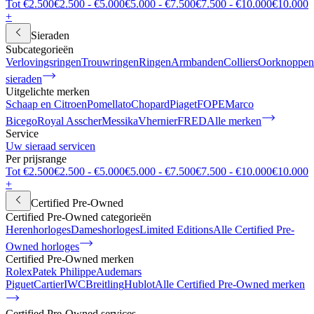
Tot €2.500
€2.500 - €5.000
€5.000 - €7.500
€7.500 - €10.000
€10.000
+
Sieraden
Subcategorieën
Verlovingsringen
Trouwringen
Ringen
Armbanden
Colliers
Oorknoppen
sieraden
Uitgelichte merken
Schaap en Citroen
Pomellato
Chopard
Piaget
FOPE
Marco
Bicego
Royal Asscher
Messika
Vhernier
FRED
Alle merken
Service
Uw sieraad servicen
Per prijsrange
Tot €2.500
€2.500 - €5.000
€5.000 - €7.500
€7.500 - €10.000
€10.000
+
Certified Pre-Owned
Certified Pre-Owned categorieën
Herenhorloges
Dameshorloges
Limited Editions
Alle Certified Pre-
Owned horloges
Certified Pre-Owned merken
Rolex
Patek Philippe
Audemars
Piguet
Cartier
IWC
Breitling
Hublot
Alle Certified Pre-Owned merken
Certified Pre-Owned services