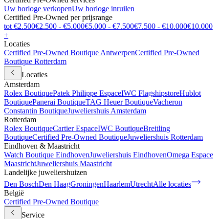
Uw horloge verkopen
Uw horloge inruilen
Certified Pre-Owned per prijsrange
tot €2.500
€2.500 - €5.000
€5.000 - €7.500
€7.500 - €10.000
€10.000
+
Locaties
Certified Pre-Owned Boutique Antwerpen
Certified Pre-Owned
Boutique Rotterdam
Locaties
Amsterdam
Rolex Boutique
Patek Philippe Espace
IWC Flagshipstore
Hublot
Boutique
Panerai Boutique
TAG Heuer Boutique
Vacheron
Constantin Boutique
Juweliershuis Amsterdam
Rotterdam
Rolex Boutique
Cartier Espace
IWC Boutique
Breitling
Boutique
Certified Pre-Owned Boutique
Juweliershuis Rotterdam
Eindhoven & Maastricht
Watch Boutique Eindhoven
Juweliershuis Eindhoven
Omega Espace
Maastricht
Juweliershuis Maastricht
Landelijke juweliershuizen
Den Bosch
Den Haag
Groningen
Haarlem
Utrecht
Alle locaties
België
Certified Pre-Owned Boutique
Service