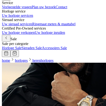
Service
Veelgestelde vragen
Plan uw bezoek
Contact
Horloge service
Uw horloge servicen
Sieraad service
Uw sieraad servicen
Ringmaat meten & maattabel
Certified Pre-Owned services
Uw horloge verkopen
Uw horloge inruilen
Sale
Sale per categorie
Horloge Sale
Sieraden Sale
Accessoires Sale
home
horloges
herenhorloges