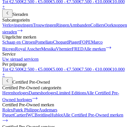
Tot €2.500
€2.500 - €5.000
€5.000 - €7.500
€7.500 - €10.000
€10.000
+
Sieraden
Subcategorieën
Verlovingsringen
Trouwringen
Ringen
Armbanden
Colliers
Oorknoppen
sieraden
Uitgelichte merken
Schaap en Citroen
Pomellato
Chopard
Piaget
FOPE
Marco
Bicego
Royal Asscher
Messika
Vhernier
FRED
Alle merken
Service
Uw sieraad servicen
Per prijsrange
Tot €2.500
€2.500 - €5.000
€5.000 - €7.500
€7.500 - €10.000
€10.000
+
Certified Pre-Owned
Certified Pre-Owned categorieën
Herenhorloges
Dameshorloges
Limited Editions
Alle Certified Pre-
Owned horloges
Certified Pre-Owned merken
Rolex
Patek Philippe
Audemars
Piguet
Cartier
IWC
Breitling
Hublot
Alle Certified Pre-Owned merken
Certified Pre-Owned services