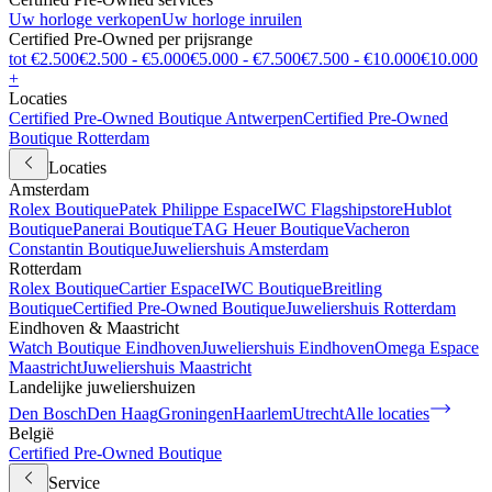
Uw horloge verkopen
Uw horloge inruilen
Certified Pre-Owned per prijsrange
tot €2.500
€2.500 - €5.000
€5.000 - €7.500
€7.500 - €10.000
€10.000
+
Locaties
Certified Pre-Owned Boutique Antwerpen
Certified Pre-Owned
Boutique Rotterdam
Locaties
Amsterdam
Rolex Boutique
Patek Philippe Espace
IWC Flagshipstore
Hublot
Boutique
Panerai Boutique
TAG Heuer Boutique
Vacheron
Constantin Boutique
Juweliershuis Amsterdam
Rotterdam
Rolex Boutique
Cartier Espace
IWC Boutique
Breitling
Boutique
Certified Pre-Owned Boutique
Juweliershuis Rotterdam
Eindhoven & Maastricht
Watch Boutique Eindhoven
Juweliershuis Eindhoven
Omega Espace
Maastricht
Juweliershuis Maastricht
Landelijke juweliershuizen
Den Bosch
Den Haag
Groningen
Haarlem
Utrecht
Alle locaties
België
Certified Pre-Owned Boutique
Service