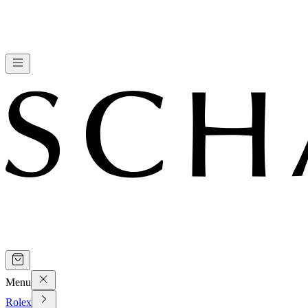
Menu
Rolex