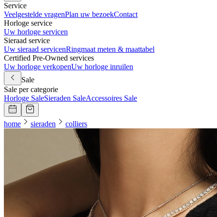
Service
Veelgestelde vragen
Plan uw bezoek
Contact
Horloge service
Uw horloge servicen
Sieraad service
Uw sieraad servicen
Ringmaat meten & maattabel
Certified Pre-Owned services
Uw horloge verkopen
Uw horloge inruilen
Sale
Sale per categorie
Horloge Sale
Sieraden Sale
Accessoires Sale
home
sieraden
colliers