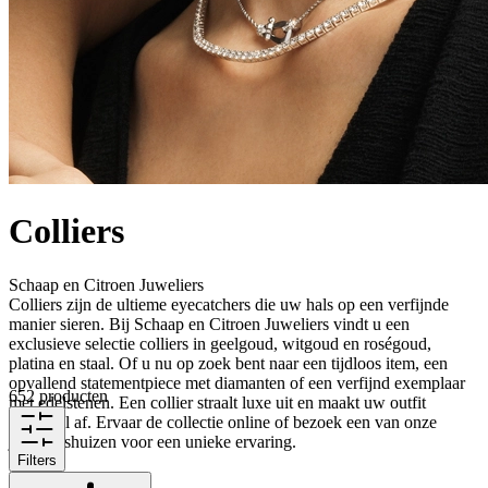
Colliers
Schaap en Citroen Juweliers
Colliers zijn de ultieme eyecatchers die uw hals op een verfijnde
manier sieren. Bij Schaap en Citroen Juweliers vindt u een
exclusieve selectie colliers in geelgoud, witgoud en roségoud,
platina en staal. Of u nu op zoek bent naar een tijdloos item, een
opvallend statementpiece met diamanten of een verfijnd exemplaar
652 producten
met edelstenen. Een collier straalt luxe uit en maakt uw outfit
helemaal af. Ervaar de collectie online of bezoek een van onze
juweliershuizen voor een unieke ervaring.
Filters