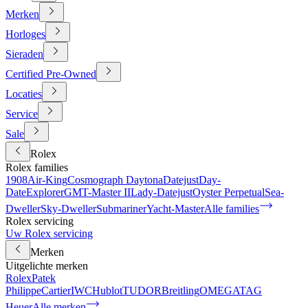
Merken
Horloges
Sieraden
Certified Pre-Owned
Locaties
Service
Sale
Rolex
Rolex families
1908
Air-King
Cosmograph Daytona
Datejust
Day-
Date
Explorer
GMT-Master II
Lady-Datejust
Oyster Perpetual
Sea-
Dweller
Sky-Dweller
Submariner
Yacht-Master
Alle families
Rolex servicing
Uw Rolex servicing
Merken
Uitgelichte merken
Rolex
Patek
Philippe
Cartier
IWC
Hublot
TUDOR
Breitling
OMEGA
TAG
Heuer
Alle merken