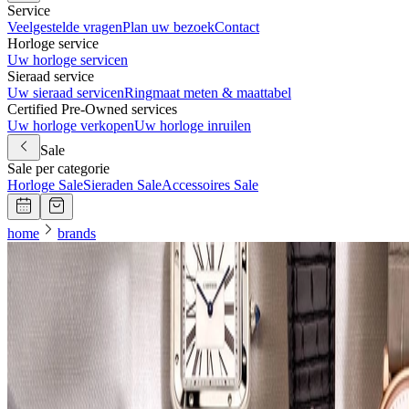
Service
Veelgestelde vragen
Plan uw bezoek
Contact
Horloge service
Uw horloge servicen
Sieraad service
Uw sieraad servicen
Ringmaat meten & maattabel
Certified Pre-Owned services
Uw horloge verkopen
Uw horloge inruilen
Sale
Sale per categorie
Horloge Sale
Sieraden Sale
Accessoires Sale
home
brands