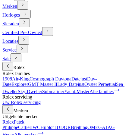
Merken
Horloges
Sieraden
Certified Pre-Owned
Locaties
Service
Sale
Rolex
Rolex families
1908
Air-King
Cosmograph Daytona
Datejust
Day-
Date
Explorer
GMT-Master II
Lady-Datejust
Oyster Perpetual
Sea-
Dweller
Sky-Dweller
Submariner
Yacht-Master
Alle families
Rolex servicing
Uw Rolex servicing
Merken
Uitgelichte merken
Rolex
Patek
Philippe
Cartier
IWC
Hublot
TUDOR
Breitling
OMEGA
TAG
Heuer
Alle merken