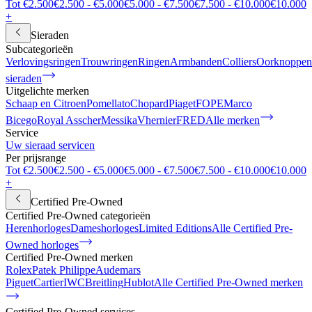
Tot €2.500
€2.500 - €5.000
€5.000 - €7.500
€7.500 - €10.000
€10.000
+
Sieraden
Subcategorieën
Verlovingsringen
Trouwringen
Ringen
Armbanden
Colliers
Oorknoppen
sieraden
Uitgelichte merken
Schaap en Citroen
Pomellato
Chopard
Piaget
FOPE
Marco
Bicego
Royal Asscher
Messika
Vhernier
FRED
Alle merken
Service
Uw sieraad servicen
Per prijsrange
Tot €2.500
€2.500 - €5.000
€5.000 - €7.500
€7.500 - €10.000
€10.000
+
Certified Pre-Owned
Certified Pre-Owned categorieën
Herenhorloges
Dameshorloges
Limited Editions
Alle Certified Pre-
Owned horloges
Certified Pre-Owned merken
Rolex
Patek Philippe
Audemars
Piguet
Cartier
IWC
Breitling
Hublot
Alle Certified Pre-Owned merken
Certified Pre-Owned services