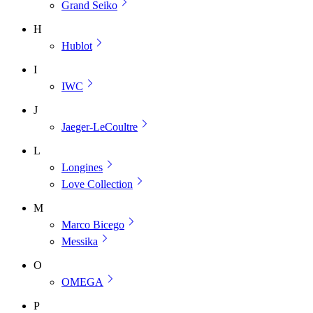
Grand Seiko
H
Hublot
I
IWC
J
Jaeger-LeCoultre
L
Longines
Love Collection
M
Marco Bicego
Messika
O
OMEGA
P