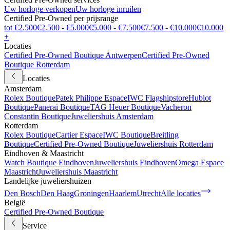
Uw horloge verkopen
Uw horloge inruilen
Certified Pre-Owned per prijsrange
tot €2.500
€2.500 - €5.000
€5.000 - €7.500
€7.500 - €10.000
€10.000
+
Locaties
Certified Pre-Owned Boutique Antwerpen
Certified Pre-Owned
Boutique Rotterdam
Locaties
Amsterdam
Rolex Boutique
Patek Philippe Espace
IWC Flagshipstore
Hublot
Boutique
Panerai Boutique
TAG Heuer Boutique
Vacheron
Constantin Boutique
Juweliershuis Amsterdam
Rotterdam
Rolex Boutique
Cartier Espace
IWC Boutique
Breitling
Boutique
Certified Pre-Owned Boutique
Juweliershuis Rotterdam
Eindhoven & Maastricht
Watch Boutique Eindhoven
Juweliershuis Eindhoven
Omega Espace
Maastricht
Juweliershuis Maastricht
Landelijke juweliershuizen
Den Bosch
Den Haag
Groningen
Haarlem
Utrecht
Alle locaties
België
Certified Pre-Owned Boutique
Service