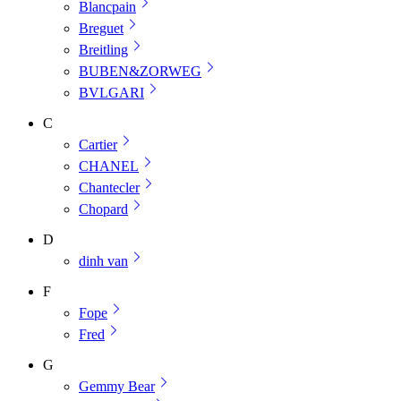
Blancpain
Breguet
Breitling
BUBEN&ZORWEG
BVLGARI
C
Cartier
CHANEL
Chantecler
Chopard
D
dinh van
F
Fope
Fred
G
Gemmy Bear