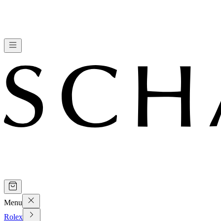
Menu
Rolex