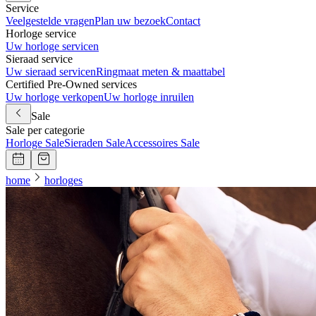
Service
Veelgestelde vragen
Plan uw bezoek
Contact
Horloge service
Uw horloge servicen
Sieraad service
Uw sieraad servicen
Ringmaat meten & maattabel
Certified Pre-Owned services
Uw horloge verkopen
Uw horloge inruilen
Sale
Sale per categorie
Horloge Sale
Sieraden Sale
Accessoires Sale
home
horloges