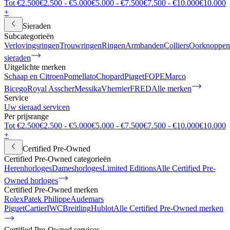
Tot €2.500
€2.500 - €5.000
€5.000 - €7.500
€7.500 - €10.000
€10.000
+
Sieraden
Subcategorieën
Verlovingsringen
Trouwringen
Ringen
Armbanden
Colliers
Oorknoppen
sieraden
Uitgelichte merken
Schaap en Citroen
Pomellato
Chopard
Piaget
FOPE
Marco
Bicego
Royal Asscher
Messika
Vhernier
FRED
Alle merken
Service
Uw sieraad servicen
Per prijsrange
Tot €2.500
€2.500 - €5.000
€5.000 - €7.500
€7.500 - €10.000
€10.000
+
Certified Pre-Owned
Certified Pre-Owned categorieën
Herenhorloges
Dameshorloges
Limited Editions
Alle Certified Pre-
Owned horloges
Certified Pre-Owned merken
Rolex
Patek Philippe
Audemars
Piguet
Cartier
IWC
Breitling
Hublot
Alle Certified Pre-Owned merken
Certified Pre-Owned services