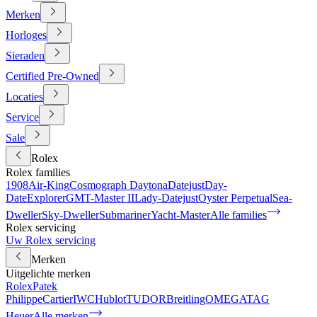
Merken
Horloges
Sieraden
Certified Pre-Owned
Locaties
Service
Sale
Rolex
Rolex families
1908
Air-King
Cosmograph Daytona
Datejust
Day-
Date
Explorer
GMT-Master II
Lady-Datejust
Oyster Perpetual
Sea-
Dweller
Sky-Dweller
Submariner
Yacht-Master
Alle families
Rolex servicing
Uw Rolex servicing
Merken
Uitgelichte merken
Rolex
Patek
Philippe
Cartier
IWC
Hublot
TUDOR
Breitling
OMEGA
TAG
Heuer
Alle merken