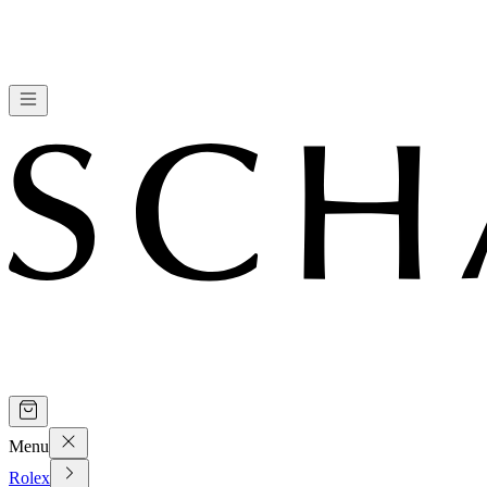
Menu
Rolex