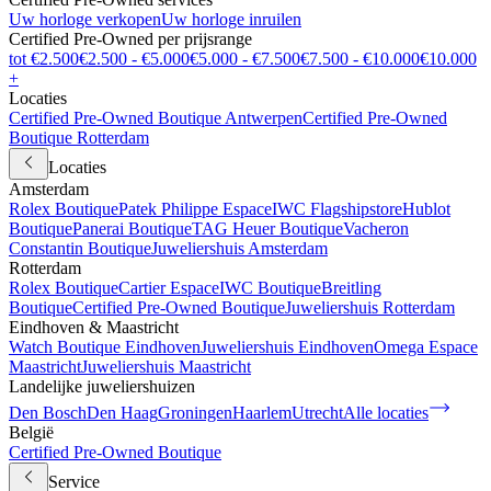
Uw horloge verkopen
Uw horloge inruilen
Certified Pre-Owned per prijsrange
tot €2.500
€2.500 - €5.000
€5.000 - €7.500
€7.500 - €10.000
€10.000
+
Locaties
Certified Pre-Owned Boutique Antwerpen
Certified Pre-Owned
Boutique Rotterdam
Locaties
Amsterdam
Rolex Boutique
Patek Philippe Espace
IWC Flagshipstore
Hublot
Boutique
Panerai Boutique
TAG Heuer Boutique
Vacheron
Constantin Boutique
Juweliershuis Amsterdam
Rotterdam
Rolex Boutique
Cartier Espace
IWC Boutique
Breitling
Boutique
Certified Pre-Owned Boutique
Juweliershuis Rotterdam
Eindhoven & Maastricht
Watch Boutique Eindhoven
Juweliershuis Eindhoven
Omega Espace
Maastricht
Juweliershuis Maastricht
Landelijke juweliershuizen
Den Bosch
Den Haag
Groningen
Haarlem
Utrecht
Alle locaties
België
Certified Pre-Owned Boutique
Service