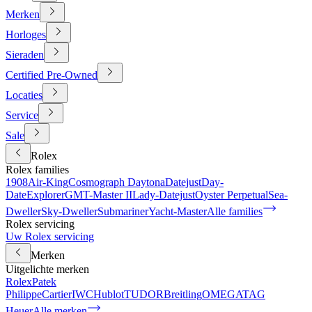
Merken
Horloges
Sieraden
Certified Pre-Owned
Locaties
Service
Sale
Rolex
Rolex families
1908
Air-King
Cosmograph Daytona
Datejust
Day-
Date
Explorer
GMT-Master II
Lady-Datejust
Oyster Perpetual
Sea-
Dweller
Sky-Dweller
Submariner
Yacht-Master
Alle families
Rolex servicing
Uw Rolex servicing
Merken
Uitgelichte merken
Rolex
Patek
Philippe
Cartier
IWC
Hublot
TUDOR
Breitling
OMEGA
TAG
Heuer
Alle merken