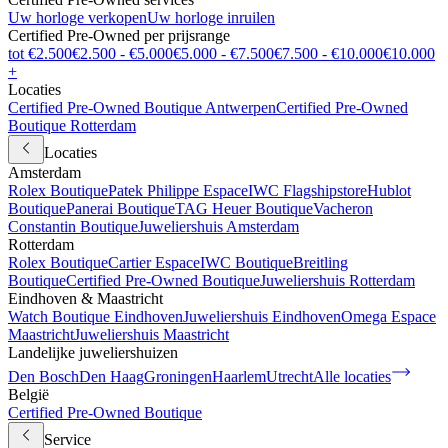
Uw horloge verkopen
Uw horloge inruilen
Certified Pre-Owned per prijsrange
tot €2.500
€2.500 - €5.000
€5.000 - €7.500
€7.500 - €10.000
€10.000
+
Locaties
Certified Pre-Owned Boutique Antwerpen
Certified Pre-Owned
Boutique Rotterdam
Locaties
Amsterdam
Rolex Boutique
Patek Philippe Espace
IWC Flagshipstore
Hublot
Boutique
Panerai Boutique
TAG Heuer Boutique
Vacheron
Constantin Boutique
Juweliershuis Amsterdam
Rotterdam
Rolex Boutique
Cartier Espace
IWC Boutique
Breitling
Boutique
Certified Pre-Owned Boutique
Juweliershuis Rotterdam
Eindhoven & Maastricht
Watch Boutique Eindhoven
Juweliershuis Eindhoven
Omega Espace
Maastricht
Juweliershuis Maastricht
Landelijke juweliershuizen
Den Bosch
Den Haag
Groningen
Haarlem
Utrecht
Alle locaties
België
Certified Pre-Owned Boutique
Service