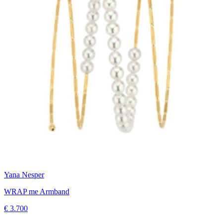
Yana Nesper
WRAP me Armband
€ 3.700