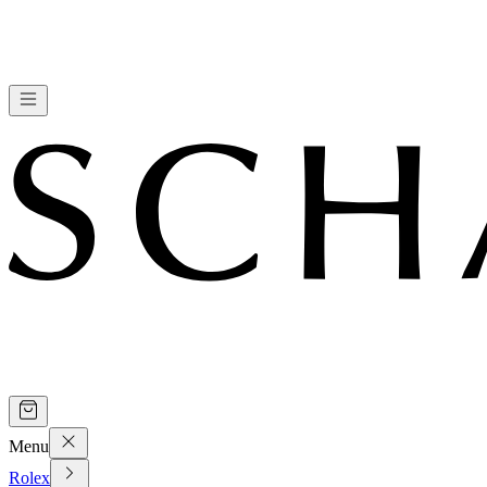
Menu
Rolex