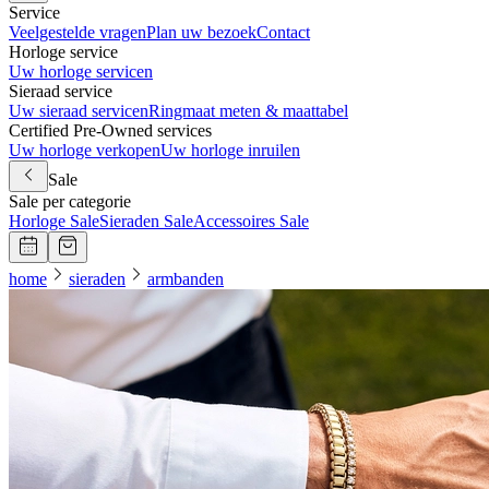
Service
Veelgestelde vragen
Plan uw bezoek
Contact
Horloge service
Uw horloge servicen
Sieraad service
Uw sieraad servicen
Ringmaat meten & maattabel
Certified Pre-Owned services
Uw horloge verkopen
Uw horloge inruilen
Sale
Sale per categorie
Horloge Sale
Sieraden Sale
Accessoires Sale
home
sieraden
armbanden