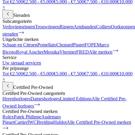
Tot €2.500
€2.500 - €5.000
€5.000 - €7.500
€7.500 - €10.000
€10.000
+
Sieraden
Subcategorieën
Verlovingsringen
Trouwringen
Ringen
Armbanden
Colliers
Oorknoppen
sieraden
Uitgelichte merken
Schaap en Citroen
Pomellato
Chopard
Piaget
FOPE
Marco
Bicego
Royal Asscher
Messika
Vhernier
FRED
Alle merken
Service
Uw sieraad servicen
Per prijsrange
Tot €2.500
€2.500 - €5.000
€5.000 - €7.500
€7.500 - €10.000
€10.000
+
Certified Pre-Owned
Certified Pre-Owned categorieën
Herenhorloges
Dameshorloges
Limited Editions
Alle Certified Pre-
Owned horloges
Certified Pre-Owned merken
Rolex
Patek Philippe
Audemars
Piguet
Cartier
IWC
Breitling
Hublot
Alle Certified Pre-Owned merken
Certified Pre-Owned services