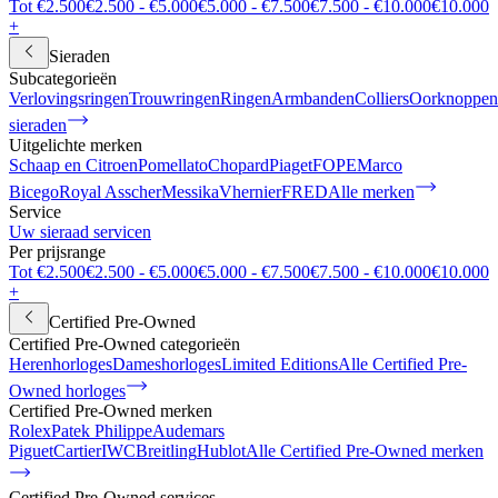
Tot €2.500
€2.500 - €5.000
€5.000 - €7.500
€7.500 - €10.000
€10.000
+
Sieraden
Subcategorieën
Verlovingsringen
Trouwringen
Ringen
Armbanden
Colliers
Oorknoppen
sieraden
Uitgelichte merken
Schaap en Citroen
Pomellato
Chopard
Piaget
FOPE
Marco
Bicego
Royal Asscher
Messika
Vhernier
FRED
Alle merken
Service
Uw sieraad servicen
Per prijsrange
Tot €2.500
€2.500 - €5.000
€5.000 - €7.500
€7.500 - €10.000
€10.000
+
Certified Pre-Owned
Certified Pre-Owned categorieën
Herenhorloges
Dameshorloges
Limited Editions
Alle Certified Pre-
Owned horloges
Certified Pre-Owned merken
Rolex
Patek Philippe
Audemars
Piguet
Cartier
IWC
Breitling
Hublot
Alle Certified Pre-Owned merken
Certified Pre-Owned services