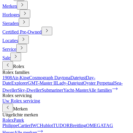
Merken
Horloges
Sieraden
Certified Pre-Owned
Locaties
Service
Sale
Rolex
Rolex families
1908
Air-King
Cosmograph Daytona
Datejust
Day-
Date
Explorer
GMT-Master II
Lady-Datejust
Oyster Perpetual
Sea-
Dweller
Sky-Dweller
Submariner
Yacht-Master
Alle families
Rolex servicing
Uw Rolex servicing
Merken
Uitgelichte merken
Rolex
Patek
Philippe
Cartier
IWC
Hublot
TUDOR
Breitling
OMEGA
TAG
Heuer
Alle merken