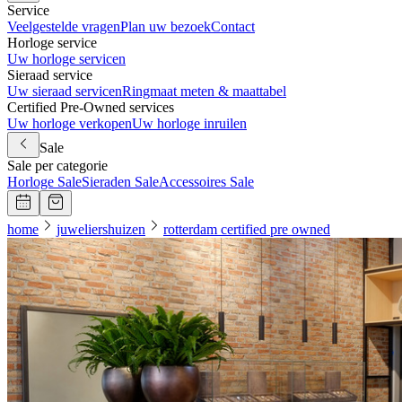
Service
Veelgestelde vragen
Plan uw bezoek
Contact
Horloge service
Uw horloge servicen
Sieraad service
Uw sieraad servicen
Ringmaat meten & maattabel
Certified Pre-Owned services
Uw horloge verkopen
Uw horloge inruilen
Sale
Sale per categorie
Horloge Sale
Sieraden Sale
Accessoires Sale
home
juweliershuizen
rotterdam certified pre owned