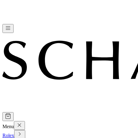
Menu
Rolex