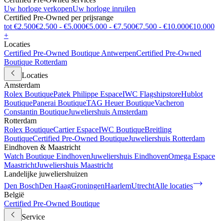
Uw horloge verkopen
Uw horloge inruilen
Certified Pre-Owned per prijsrange
tot €2.500
€2.500 - €5.000
€5.000 - €7.500
€7.500 - €10.000
€10.000
+
Locaties
Certified Pre-Owned Boutique Antwerpen
Certified Pre-Owned
Boutique Rotterdam
Locaties
Amsterdam
Rolex Boutique
Patek Philippe Espace
IWC Flagshipstore
Hublot
Boutique
Panerai Boutique
TAG Heuer Boutique
Vacheron
Constantin Boutique
Juweliershuis Amsterdam
Rotterdam
Rolex Boutique
Cartier Espace
IWC Boutique
Breitling
Boutique
Certified Pre-Owned Boutique
Juweliershuis Rotterdam
Eindhoven & Maastricht
Watch Boutique Eindhoven
Juweliershuis Eindhoven
Omega Espace
Maastricht
Juweliershuis Maastricht
Landelijke juweliershuizen
Den Bosch
Den Haag
Groningen
Haarlem
Utrecht
Alle locaties
België
Certified Pre-Owned Boutique
Service