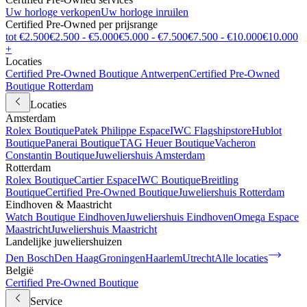
Uw horloge verkopen
Uw horloge inruilen
Certified Pre-Owned per prijsrange
tot €2.500
€2.500 - €5.000
€5.000 - €7.500
€7.500 - €10.000
€10.000
+
Locaties
Certified Pre-Owned Boutique Antwerpen
Certified Pre-Owned
Boutique Rotterdam
Locaties
Amsterdam
Rolex Boutique
Patek Philippe Espace
IWC Flagshipstore
Hublot
Boutique
Panerai Boutique
TAG Heuer Boutique
Vacheron
Constantin Boutique
Juweliershuis Amsterdam
Rotterdam
Rolex Boutique
Cartier Espace
IWC Boutique
Breitling
Boutique
Certified Pre-Owned Boutique
Juweliershuis Rotterdam
Eindhoven & Maastricht
Watch Boutique Eindhoven
Juweliershuis Eindhoven
Omega Espace
Maastricht
Juweliershuis Maastricht
Landelijke juweliershuizen
Den Bosch
Den Haag
Groningen
Haarlem
Utrecht
Alle locaties
België
Certified Pre-Owned Boutique
Service