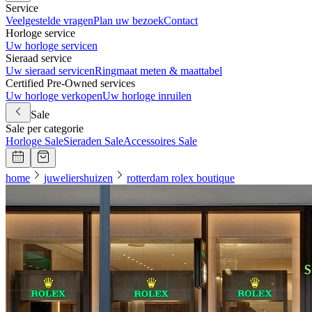
Service
Veelgestelde vragen
Plan uw bezoek
Contact
Horloge service
Uw horloge servicen
Sieraad service
Uw sieraad servicen
Ringmaat meten & maattabel
Certified Pre-Owned services
Uw horloge verkopen
Uw horloge inruilen
Sale
Sale per categorie
Horloge Sale
Sieraden Sale
Accessoires Sale
home
juweliershuizen
rotterdam rolex boutique