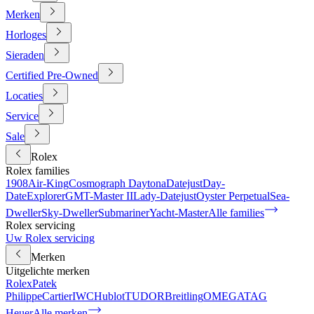
Merken
Horloges
Sieraden
Certified Pre-Owned
Locaties
Service
Sale
Rolex
Rolex families
1908
Air-King
Cosmograph Daytona
Datejust
Day-
Date
Explorer
GMT-Master II
Lady-Datejust
Oyster Perpetual
Sea-
Dweller
Sky-Dweller
Submariner
Yacht-Master
Alle families
Rolex servicing
Uw Rolex servicing
Merken
Uitgelichte merken
Rolex
Patek
Philippe
Cartier
IWC
Hublot
TUDOR
Breitling
OMEGA
TAG
Heuer
Alle merken