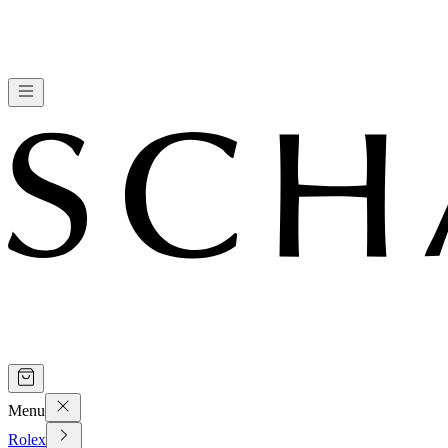
Menu
Rolex