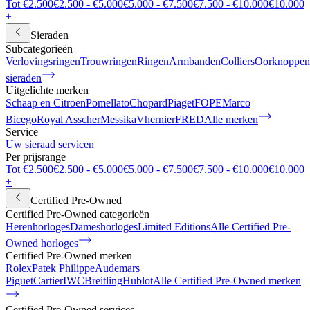
Tot €2.500
€2.500 - €5.000
€5.000 - €7.500
€7.500 - €10.000
€10.000
+
Sieraden
Subcategorieën
Verlovingsringen
Trouwringen
Ringen
Armbanden
Colliers
Oorknoppen
sieraden
Uitgelichte merken
Schaap en Citroen
Pomellato
Chopard
Piaget
FOPE
Marco
Bicego
Royal Asscher
Messika
Vhernier
FRED
Alle merken
Service
Uw sieraad servicen
Per prijsrange
Tot €2.500
€2.500 - €5.000
€5.000 - €7.500
€7.500 - €10.000
€10.000
+
Certified Pre-Owned
Certified Pre-Owned categorieën
Herenhorloges
Dameshorloges
Limited Editions
Alle Certified Pre-
Owned horloges
Certified Pre-Owned merken
Rolex
Patek Philippe
Audemars
Piguet
Cartier
IWC
Breitling
Hublot
Alle Certified Pre-Owned merken
Certified Pre-Owned services