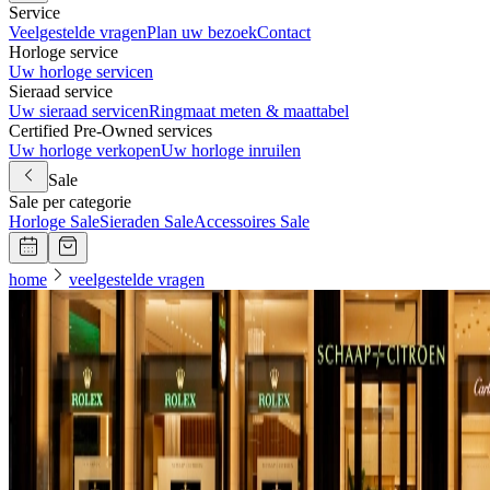
Service
Veelgestelde vragen
Plan uw bezoek
Contact
Horloge service
Uw horloge servicen
Sieraad service
Uw sieraad servicen
Ringmaat meten & maattabel
Certified Pre-Owned services
Uw horloge verkopen
Uw horloge inruilen
Sale
Sale per categorie
Horloge Sale
Sieraden Sale
Accessoires Sale
home
veelgestelde vragen