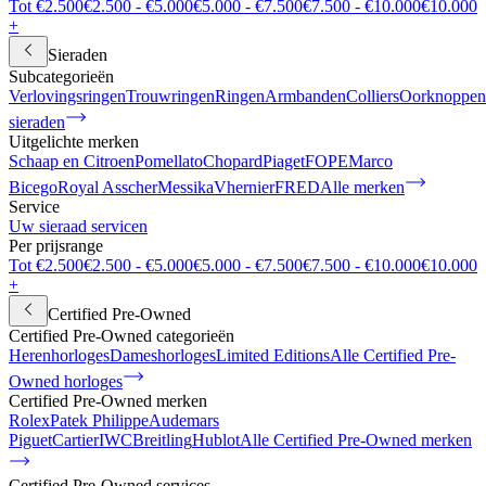
Tot €2.500
€2.500 - €5.000
€5.000 - €7.500
€7.500 - €10.000
€10.000
+
Sieraden
Subcategorieën
Verlovingsringen
Trouwringen
Ringen
Armbanden
Colliers
Oorknoppen
sieraden
Uitgelichte merken
Schaap en Citroen
Pomellato
Chopard
Piaget
FOPE
Marco
Bicego
Royal Asscher
Messika
Vhernier
FRED
Alle merken
Service
Uw sieraad servicen
Per prijsrange
Tot €2.500
€2.500 - €5.000
€5.000 - €7.500
€7.500 - €10.000
€10.000
+
Certified Pre-Owned
Certified Pre-Owned categorieën
Herenhorloges
Dameshorloges
Limited Editions
Alle Certified Pre-
Owned horloges
Certified Pre-Owned merken
Rolex
Patek Philippe
Audemars
Piguet
Cartier
IWC
Breitling
Hublot
Alle Certified Pre-Owned merken
Certified Pre-Owned services