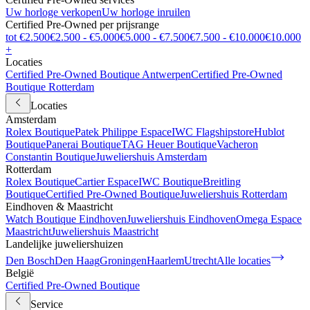
Uw horloge verkopen
Uw horloge inruilen
Certified Pre-Owned per prijsrange
tot €2.500
€2.500 - €5.000
€5.000 - €7.500
€7.500 - €10.000
€10.000
+
Locaties
Certified Pre-Owned Boutique Antwerpen
Certified Pre-Owned
Boutique Rotterdam
Locaties
Amsterdam
Rolex Boutique
Patek Philippe Espace
IWC Flagshipstore
Hublot
Boutique
Panerai Boutique
TAG Heuer Boutique
Vacheron
Constantin Boutique
Juweliershuis Amsterdam
Rotterdam
Rolex Boutique
Cartier Espace
IWC Boutique
Breitling
Boutique
Certified Pre-Owned Boutique
Juweliershuis Rotterdam
Eindhoven & Maastricht
Watch Boutique Eindhoven
Juweliershuis Eindhoven
Omega Espace
Maastricht
Juweliershuis Maastricht
Landelijke juweliershuizen
Den Bosch
Den Haag
Groningen
Haarlem
Utrecht
Alle locaties
België
Certified Pre-Owned Boutique
Service