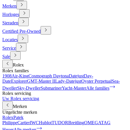
Merken
Horloges
Sieraden
Certified Pre-Owned
Locaties
Service
Sale
Rolex
Rolex families
1908
Air-King
Cosmograph Daytona
Datejust
Day-
Date
Explorer
GMT-Master II
Lady-Datejust
Oyster Perpetual
Sea-
Dweller
Sky-Dweller
Submariner
Yacht-Master
Alle families
Rolex servicing
Uw Rolex servicing
Merken
Uitgelichte merken
Rolex
Patek
Philippe
Cartier
IWC
Hublot
TUDOR
Breitling
OMEGA
TAG
Heuer
Alle merken