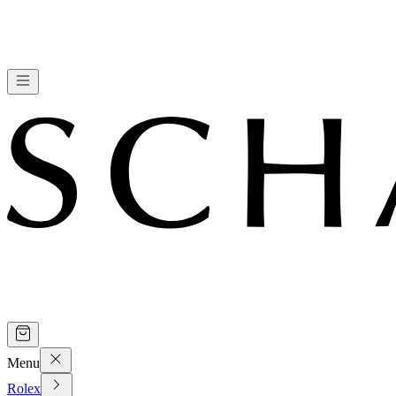
Menu
Rolex