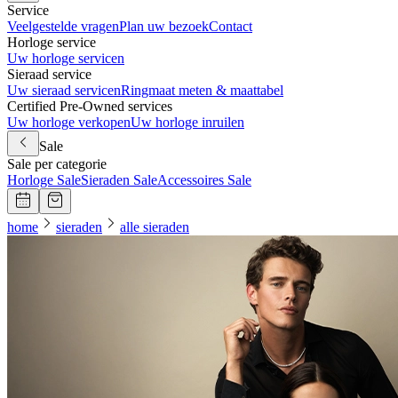
Service
Veelgestelde vragen
Plan uw bezoek
Contact
Horloge service
Uw horloge servicen
Sieraad service
Uw sieraad servicen
Ringmaat meten & maattabel
Certified Pre-Owned services
Uw horloge verkopen
Uw horloge inruilen
Sale
Sale per categorie
Horloge Sale
Sieraden Sale
Accessoires Sale
home
sieraden
alle sieraden