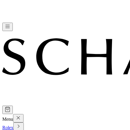
Menu
Rolex