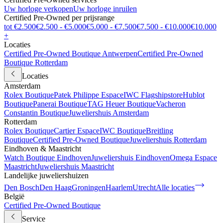
Uw horloge verkopen
Uw horloge inruilen
Certified Pre-Owned per prijsrange
tot €2.500
€2.500 - €5.000
€5.000 - €7.500
€7.500 - €10.000
€10.000
+
Locaties
Certified Pre-Owned Boutique Antwerpen
Certified Pre-Owned
Boutique Rotterdam
Locaties
Amsterdam
Rolex Boutique
Patek Philippe Espace
IWC Flagshipstore
Hublot
Boutique
Panerai Boutique
TAG Heuer Boutique
Vacheron
Constantin Boutique
Juweliershuis Amsterdam
Rotterdam
Rolex Boutique
Cartier Espace
IWC Boutique
Breitling
Boutique
Certified Pre-Owned Boutique
Juweliershuis Rotterdam
Eindhoven & Maastricht
Watch Boutique Eindhoven
Juweliershuis Eindhoven
Omega Espace
Maastricht
Juweliershuis Maastricht
Landelijke juweliershuizen
Den Bosch
Den Haag
Groningen
Haarlem
Utrecht
Alle locaties
België
Certified Pre-Owned Boutique
Service