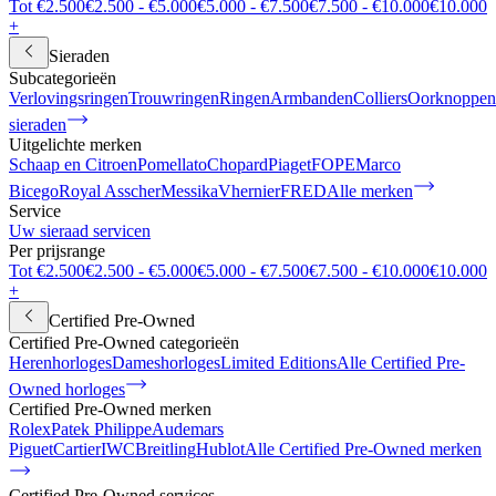
Tot €2.500
€2.500 - €5.000
€5.000 - €7.500
€7.500 - €10.000
€10.000
+
Sieraden
Subcategorieën
Verlovingsringen
Trouwringen
Ringen
Armbanden
Colliers
Oorknoppen
sieraden
Uitgelichte merken
Schaap en Citroen
Pomellato
Chopard
Piaget
FOPE
Marco
Bicego
Royal Asscher
Messika
Vhernier
FRED
Alle merken
Service
Uw sieraad servicen
Per prijsrange
Tot €2.500
€2.500 - €5.000
€5.000 - €7.500
€7.500 - €10.000
€10.000
+
Certified Pre-Owned
Certified Pre-Owned categorieën
Herenhorloges
Dameshorloges
Limited Editions
Alle Certified Pre-
Owned horloges
Certified Pre-Owned merken
Rolex
Patek Philippe
Audemars
Piguet
Cartier
IWC
Breitling
Hublot
Alle Certified Pre-Owned merken
Certified Pre-Owned services