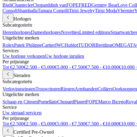
Bigli
Chantecler
Chopard
dinh van
FOPE
FRED
Gemmy Bear
Love Coll
Consoli
Shamballa
Tamara Comolli
Tirisi Jewelry
Tirisi Moda
Vhernier
Y
Horloges
Subcategorieën
Herenhorloges
Dameshorloges
Novelties
Limited editions
Smartwatche
Uitgelichte merken
Rolex
Patek Philippe
Cartier
IWC
Hublot
TUDOR
Breitling
OMEGA
TA
Services
Uw horloge verkopen
Uw horloge inruilen
Per prijsrange
Tot €2.500
€2.500 - €5.000
€5.000 - €7.500
€7.500 - €10.000
€10.000 
Sieraden
Subcategorieën
Verlovingsringen
Trouwringen
Ringen
Armbanden
Colliers
Oorknoppen
Uitgelichte merken
Schaap en Citroen
Pomellato
Chopard
Piaget
FOPE
Marco Bicego
Royal
Service
Uw sieraad servicen
Per prijsrange
Tot €2.500
€2.500 - €5.000
€5.000 - €7.500
€7.500 - €10.000
€10.000 
Certified Pre-Owned