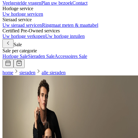
Veelgestelde vragen
Plan uw bezoek
Contact
Horloge service
Uw horloge servicen
Sieraad service
Uw sieraad servicen
Ringmaat meten & maattabel
Certified Pre-Owned services
Uw horloge verkopen
Uw horloge inruilen
Sale
Sale per categorie
Horloge Sale
Sieraden Sale
Accessoires Sale
home
sieraden
alle sieraden