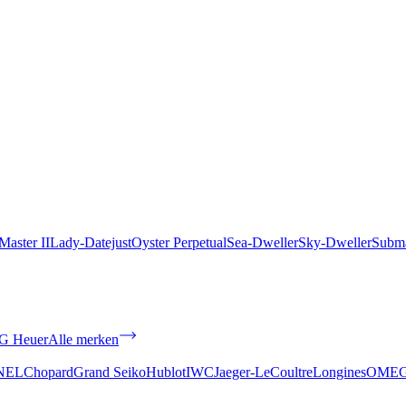
aster II
Lady-Datejust
Oyster Perpetual
Sea-Dweller
Sky-Dweller
Subma
G Heuer
Alle merken
NEL
Chopard
Grand Seiko
Hublot
IWC
Jaeger-LeCoultre
Longines
OME