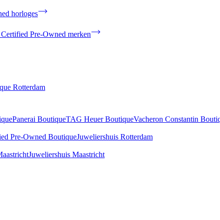
ned horloges
 Certified Pre-Owned merken
ique Rotterdam
ique
Panerai Boutique
TAG Heuer Boutique
Vacheron Constantin Bouti
fied Pre-Owned Boutique
Juweliershuis Rotterdam
aastricht
Juweliershuis Maastricht