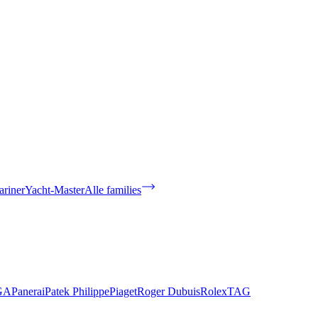
riner
Yacht-Master
Alle families
GA
Panerai
Patek Philippe
Piaget
Roger Dubuis
Rolex
TAG