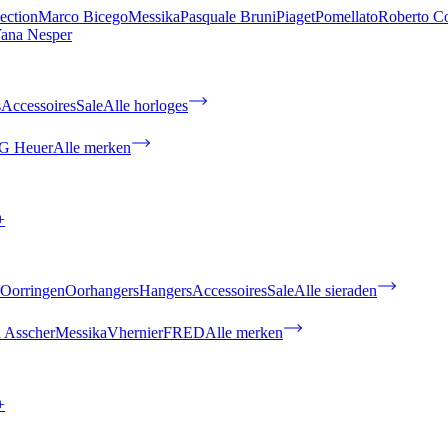
ection
Marco Bicego
Messika
Pasquale Bruni
Piaget
Pomellato
Roberto C
ana Nesper
s
Accessoires
Sale
Alle horloges
G Heuer
Alle merken
+
Oorringen
Oorhangers
Hangers
Accessoires
Sale
Alle sieraden
 Asscher
Messika
Vhernier
FRED
Alle merken
+