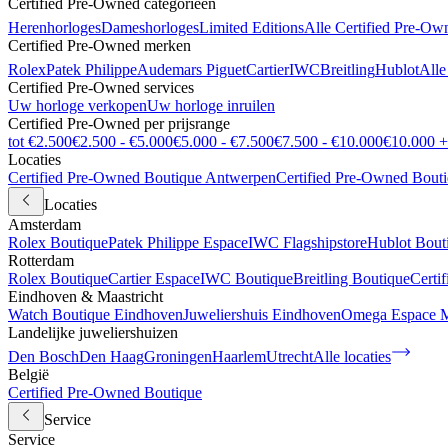
Certified Pre-Owned categorieën
Herenhorloges
Dameshorloges
Limited Editions
Alle Certified Pre-Ow
Certified Pre-Owned merken
Rolex
Patek Philippe
Audemars Piguet
Cartier
IWC
Breitling
Hublot
Alle
Certified Pre-Owned services
Uw horloge verkopen
Uw horloge inruilen
Certified Pre-Owned per prijsrange
tot €2.500
€2.500 - €5.000
€5.000 - €7.500
€7.500 - €10.000
€10.000 +
Locaties
Certified Pre-Owned Boutique Antwerpen
Certified Pre-Owned Bout
Locaties
Amsterdam
Rolex Boutique
Patek Philippe Espace
IWC Flagshipstore
Hublot Bout
Rotterdam
Rolex Boutique
Cartier Espace
IWC Boutique
Breitling Boutique
Certi
Eindhoven & Maastricht
Watch Boutique Eindhoven
Juweliershuis Eindhoven
Omega Espace M
Landelijke juweliershuizen
Den Bosch
Den Haag
Groningen
Haarlem
Utrecht
Alle locaties
België
Certified Pre-Owned Boutique
Service
Service