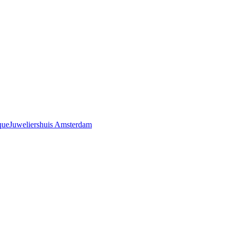
que
Juweliershuis Amsterdam