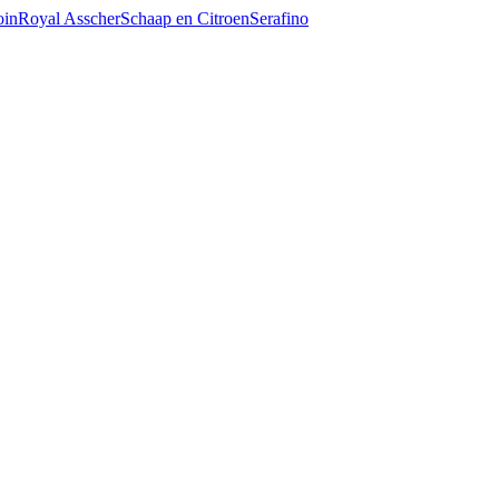
oin
Royal Asscher
Schaap en Citroen
Serafino