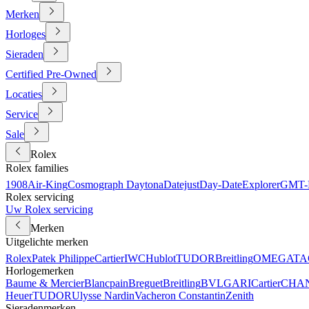
Merken
Horloges
Sieraden
Certified Pre-Owned
Locaties
Service
Sale
Rolex
Rolex families
1908
Air-King
Cosmograph Daytona
Datejust
Day-Date
Explorer
GMT-M
Rolex servicing
Uw Rolex servicing
Merken
Uitgelichte merken
Rolex
Patek Philippe
Cartier
IWC
Hublot
TUDOR
Breitling
OMEGA
TA
Horlogemerken
Baume & Mercier
Blancpain
Breguet
Breitling
BVLGARI
Cartier
CHA
Heuer
TUDOR
Ulysse Nardin
Vacheron Constantin
Zenith
Sieradenmerken