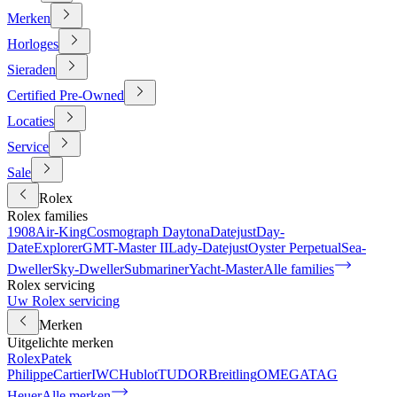
Merken
Horloges
Sieraden
Certified Pre-Owned
Locaties
Service
Sale
Rolex
Rolex families
1908
Air-King
Cosmograph Daytona
Datejust
Day-
Date
Explorer
GMT-Master II
Lady-Datejust
Oyster Perpetual
Sea-
Dweller
Sky-Dweller
Submariner
Yacht-Master
Alle families
Rolex servicing
Uw Rolex servicing
Merken
Uitgelichte merken
Rolex
Patek
Philippe
Cartier
IWC
Hublot
TUDOR
Breitling
OMEGA
TAG
Heuer
Alle merken