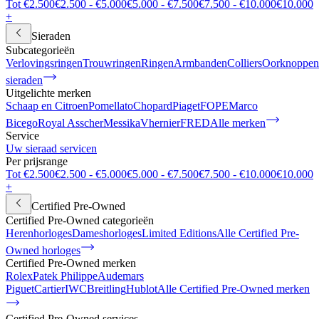
Tot €2.500
€2.500 - €5.000
€5.000 - €7.500
€7.500 - €10.000
€10.000
+
Sieraden
Subcategorieën
Verlovingsringen
Trouwringen
Ringen
Armbanden
Colliers
Oorknoppen
sieraden
Uitgelichte merken
Schaap en Citroen
Pomellato
Chopard
Piaget
FOPE
Marco
Bicego
Royal Asscher
Messika
Vhernier
FRED
Alle merken
Service
Uw sieraad servicen
Per prijsrange
Tot €2.500
€2.500 - €5.000
€5.000 - €7.500
€7.500 - €10.000
€10.000
+
Certified Pre-Owned
Certified Pre-Owned categorieën
Herenhorloges
Dameshorloges
Limited Editions
Alle Certified Pre-
Owned horloges
Certified Pre-Owned merken
Rolex
Patek Philippe
Audemars
Piguet
Cartier
IWC
Breitling
Hublot
Alle Certified Pre-Owned merken
Certified Pre-Owned services