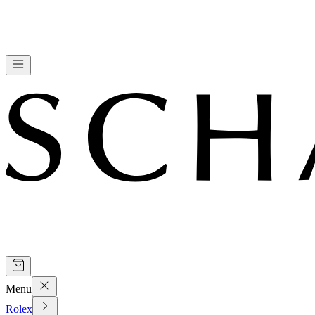
Menu
Rolex