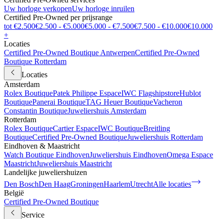
Uw horloge verkopen
Uw horloge inruilen
Certified Pre-Owned per prijsrange
tot €2.500
€2.500 - €5.000
€5.000 - €7.500
€7.500 - €10.000
€10.000
+
Locaties
Certified Pre-Owned Boutique Antwerpen
Certified Pre-Owned
Boutique Rotterdam
Locaties
Amsterdam
Rolex Boutique
Patek Philippe Espace
IWC Flagshipstore
Hublot
Boutique
Panerai Boutique
TAG Heuer Boutique
Vacheron
Constantin Boutique
Juweliershuis Amsterdam
Rotterdam
Rolex Boutique
Cartier Espace
IWC Boutique
Breitling
Boutique
Certified Pre-Owned Boutique
Juweliershuis Rotterdam
Eindhoven & Maastricht
Watch Boutique Eindhoven
Juweliershuis Eindhoven
Omega Espace
Maastricht
Juweliershuis Maastricht
Landelijke juweliershuizen
Den Bosch
Den Haag
Groningen
Haarlem
Utrecht
Alle locaties
België
Certified Pre-Owned Boutique
Service