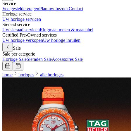
Service
Veelgestelde vragen
Plan uw bezoek
Contact
Horloge service
Uw horloge servicen
Sieraad service
Uw sieraad servicen
Ringmaat meten & maattabel
Certified Pre-Owned services
Uw horloge verkopen
Uw horloge inruilen
Sale
Sale per categorie
Horloge Sale
Sieraden Sale
Accessoires Sale
home
horloges
alle horloges