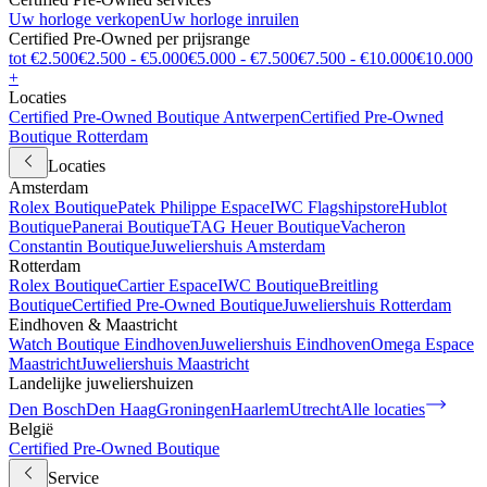
Uw horloge verkopen
Uw horloge inruilen
Certified Pre-Owned per prijsrange
tot €2.500
€2.500 - €5.000
€5.000 - €7.500
€7.500 - €10.000
€10.000
+
Locaties
Certified Pre-Owned Boutique Antwerpen
Certified Pre-Owned
Boutique Rotterdam
Locaties
Amsterdam
Rolex Boutique
Patek Philippe Espace
IWC Flagshipstore
Hublot
Boutique
Panerai Boutique
TAG Heuer Boutique
Vacheron
Constantin Boutique
Juweliershuis Amsterdam
Rotterdam
Rolex Boutique
Cartier Espace
IWC Boutique
Breitling
Boutique
Certified Pre-Owned Boutique
Juweliershuis Rotterdam
Eindhoven & Maastricht
Watch Boutique Eindhoven
Juweliershuis Eindhoven
Omega Espace
Maastricht
Juweliershuis Maastricht
Landelijke juweliershuizen
Den Bosch
Den Haag
Groningen
Haarlem
Utrecht
Alle locaties
België
Certified Pre-Owned Boutique
Service