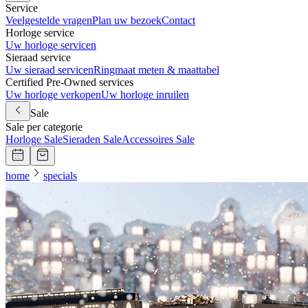
Service
Veelgestelde vragen
Plan uw bezoek
Contact
Horloge service
Uw horloge servicen
Sieraad service
Uw sieraad servicen
Ringmaat meten & maattabel
Certified Pre-Owned services
Uw horloge verkopen
Uw horloge inruilen
Sale
Sale per categorie
Horloge Sale
Sieraden Sale
Accessoires Sale
home
specials