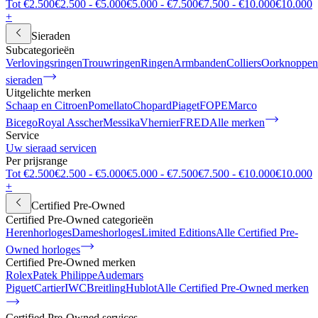
Tot €2.500
€2.500 - €5.000
€5.000 - €7.500
€7.500 - €10.000
€10.000
+
Sieraden
Subcategorieën
Verlovingsringen
Trouwringen
Ringen
Armbanden
Colliers
Oorknoppen
sieraden
Uitgelichte merken
Schaap en Citroen
Pomellato
Chopard
Piaget
FOPE
Marco
Bicego
Royal Asscher
Messika
Vhernier
FRED
Alle merken
Service
Uw sieraad servicen
Per prijsrange
Tot €2.500
€2.500 - €5.000
€5.000 - €7.500
€7.500 - €10.000
€10.000
+
Certified Pre-Owned
Certified Pre-Owned categorieën
Herenhorloges
Dameshorloges
Limited Editions
Alle Certified Pre-
Owned horloges
Certified Pre-Owned merken
Rolex
Patek Philippe
Audemars
Piguet
Cartier
IWC
Breitling
Hublot
Alle Certified Pre-Owned merken
Certified Pre-Owned services