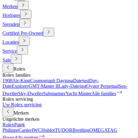
Merken
Horloges
Sieraden
Certified Pre-Owned
Locaties
Service
Sale
Rolex
Rolex families
1908
Air-King
Cosmograph Daytona
Datejust
Day-
Date
Explorer
GMT-Master II
Lady-Datejust
Oyster Perpetual
Sea-
Dweller
Sky-Dweller
Submariner
Yacht-Master
Alle families
Rolex servicing
Uw Rolex servicing
Merken
Uitgelichte merken
Rolex
Patek
Philippe
Cartier
IWC
Hublot
TUDOR
Breitling
OMEGA
TAG
Heuer
Alle merken