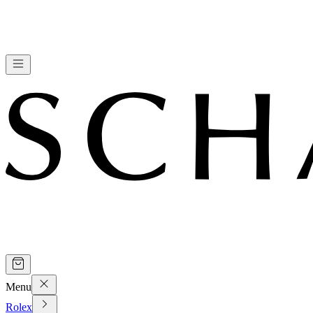
Menu
Rolex