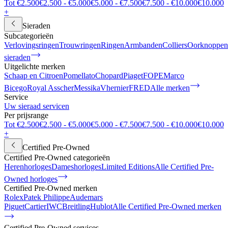
Tot €2.500
€2.500 - €5.000
€5.000 - €7.500
€7.500 - €10.000
€10.000
+
Sieraden
Subcategorieën
Verlovingsringen
Trouwringen
Ringen
Armbanden
Colliers
Oorknoppen
sieraden
Uitgelichte merken
Schaap en Citroen
Pomellato
Chopard
Piaget
FOPE
Marco
Bicego
Royal Asscher
Messika
Vhernier
FRED
Alle merken
Service
Uw sieraad servicen
Per prijsrange
Tot €2.500
€2.500 - €5.000
€5.000 - €7.500
€7.500 - €10.000
€10.000
+
Certified Pre-Owned
Certified Pre-Owned categorieën
Herenhorloges
Dameshorloges
Limited Editions
Alle Certified Pre-
Owned horloges
Certified Pre-Owned merken
Rolex
Patek Philippe
Audemars
Piguet
Cartier
IWC
Breitling
Hublot
Alle Certified Pre-Owned merken
Certified Pre-Owned services