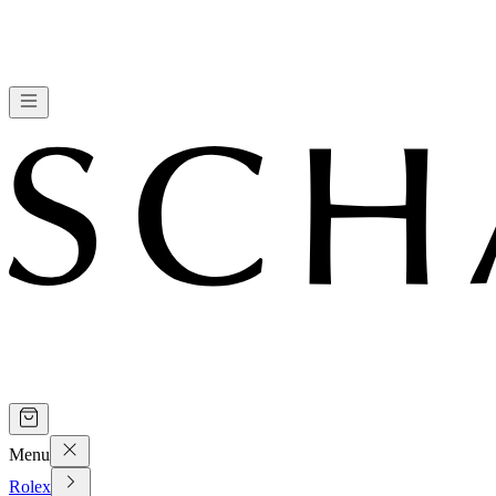
Menu
Rolex