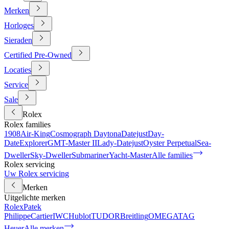
Merken
Horloges
Sieraden
Certified Pre-Owned
Locaties
Service
Sale
Rolex
Rolex families
1908
Air-King
Cosmograph Daytona
Datejust
Day-
Date
Explorer
GMT-Master II
Lady-Datejust
Oyster Perpetual
Sea-
Dweller
Sky-Dweller
Submariner
Yacht-Master
Alle families
Rolex servicing
Uw Rolex servicing
Merken
Uitgelichte merken
Rolex
Patek
Philippe
Cartier
IWC
Hublot
TUDOR
Breitling
OMEGA
TAG
Heuer
Alle merken