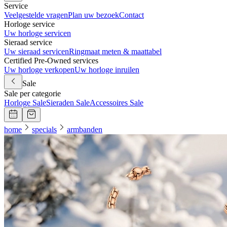
Service
Veelgestelde vragen
Plan uw bezoek
Contact
Horloge service
Uw horloge servicen
Sieraad service
Uw sieraad servicen
Ringmaat meten & maattabel
Certified Pre-Owned services
Uw horloge verkopen
Uw horloge inruilen
Sale
Sale per categorie
Horloge Sale
Sieraden Sale
Accessoires Sale
home
specials
armbanden