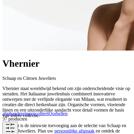
Vhernier
Schaap en Citroen Juweliers
Vhernier staat wereldwijd bekend om zijn onderscheidende visie op
sieraden. Het Italiaanse juwelenhuis combineert innovatieve
ontwerpen met de verfijnde elegantie van Milaan, wat resulteert in
creaties die direct herkenbaar zijn. Organische vormen, vloeiende
lijnen en een uitzonderlijke aandacht voor detail vormen de basis
armbanden
ringen
colliers
Oorbellen
van iedere collectie.
37 producten
Vhernier is de nieuwste toevoeging aan de selectie van Schaap en
Citroen Juweliers. Plan uw
persoonlijke afspraak
en ontdek de