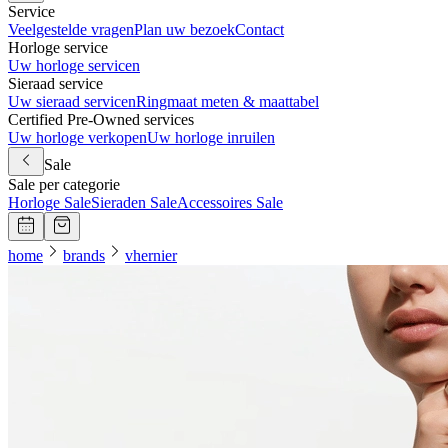
Service
Veelgestelde vragen
Plan uw bezoek
Contact
Horloge service
Uw horloge servicen
Sieraad service
Uw sieraad servicen
Ringmaat meten & maattabel
Certified Pre-Owned services
Uw horloge verkopen
Uw horloge inruilen
Sale
Sale per categorie
Horloge Sale
Sieraden Sale
Accessoires Sale
home
brands
vhernier