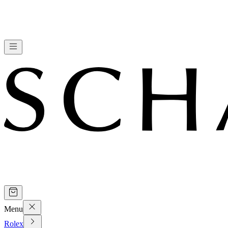
Menu
Rolex