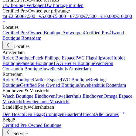
Uw horloge verkopen
Uw horloge inruilen
Certified Pre-Owned per prijsrange
tot €2.500
€2.500 - €5.000
€5.000 - €7.500
€7.500 - €10.000
€10.000
+
Locaties
Certified Pre-Owned Boutique Antwerpen
Certified Pre-Owned
Boutique Rotterdam
Locaties
Amsterdam
Rolex Boutique
Patek Philippe Espace
IWC Flagshipstore
Hublot
Boutique
Panerai Boutique
TAG Heuer Boutique
Vacheron
Constantin Boutique
Juweliershuis Amsterdam
Rotterdam
Rolex Boutique
Cartier Espace
IWC Boutique
Breitling
Boutique
Certified Pre-Owned Boutique
Juweliershuis Rotterdam
Eindhoven & Maastricht
Watch Boutique Eindhoven
Juweliershuis Eindhoven
Omega Espace
Maastricht
Juweliershuis Maastricht
Landelijke juweliershuizen
Den Bosch
Den Haag
Groningen
Haarlem
Utrecht
Alle locaties
België
Certified Pre-Owned Boutique
Service