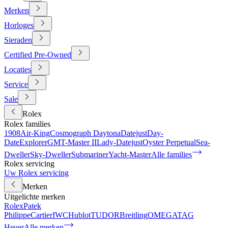
Merken
Horloges
Sieraden
Certified Pre-Owned
Locaties
Service
Sale
Rolex
Rolex families
1908
Air-King
Cosmograph Daytona
Datejust
Day-
Date
Explorer
GMT-Master II
Lady-Datejust
Oyster Perpetual
Sea-
Dweller
Sky-Dweller
Submariner
Yacht-Master
Alle families
Rolex servicing
Uw Rolex servicing
Merken
Uitgelichte merken
Rolex
Patek
Philippe
Cartier
IWC
Hublot
TUDOR
Breitling
OMEGA
TAG
Heuer
Alle merken