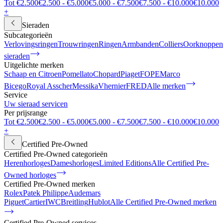
Tot €2.500
€2.500 - €5.000
€5.000 - €7.500
€7.500 - €10.000
€10.000
+
Sieraden
Subcategorieën
Verlovingsringen
Trouwringen
Ringen
Armbanden
Colliers
Oorknoppen
sieraden
Uitgelichte merken
Schaap en Citroen
Pomellato
Chopard
Piaget
FOPE
Marco
Bicego
Royal Asscher
Messika
Vhernier
FRED
Alle merken
Service
Uw sieraad servicen
Per prijsrange
Tot €2.500
€2.500 - €5.000
€5.000 - €7.500
€7.500 - €10.000
€10.000
+
Certified Pre-Owned
Certified Pre-Owned categorieën
Herenhorloges
Dameshorloges
Limited Editions
Alle Certified Pre-
Owned horloges
Certified Pre-Owned merken
Rolex
Patek Philippe
Audemars
Piguet
Cartier
IWC
Breitling
Hublot
Alle Certified Pre-Owned merken
Certified Pre-Owned services