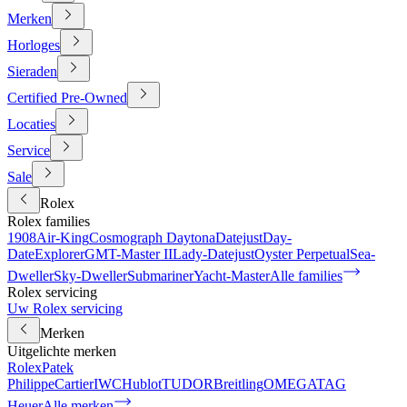
Merken
Horloges
Sieraden
Certified Pre-Owned
Locaties
Service
Sale
Rolex
Rolex families
1908
Air-King
Cosmograph Daytona
Datejust
Day-
Date
Explorer
GMT-Master II
Lady-Datejust
Oyster Perpetual
Sea-
Dweller
Sky-Dweller
Submariner
Yacht-Master
Alle families
Rolex servicing
Uw Rolex servicing
Merken
Uitgelichte merken
Rolex
Patek
Philippe
Cartier
IWC
Hublot
TUDOR
Breitling
OMEGA
TAG
Heuer
Alle merken