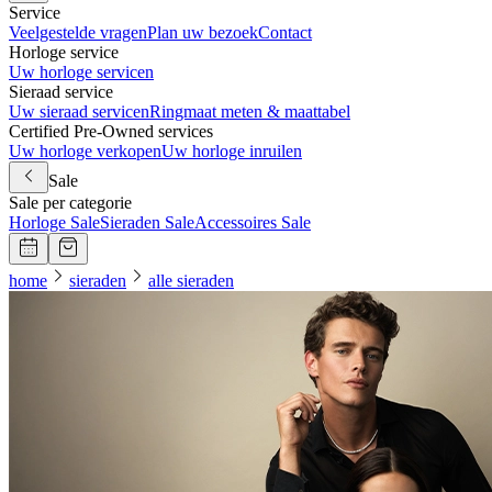
Service
Veelgestelde vragen
Plan uw bezoek
Contact
Horloge service
Uw horloge servicen
Sieraad service
Uw sieraad servicen
Ringmaat meten & maattabel
Certified Pre-Owned services
Uw horloge verkopen
Uw horloge inruilen
Sale
Sale per categorie
Horloge Sale
Sieraden Sale
Accessoires Sale
home
sieraden
alle sieraden