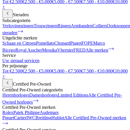
Tot €2.500
€2.500 - €5.000
€5.000 - €7.500
€7.500 - €10.000
€10.000
+
Sieraden
Subcategorieën
Verlovingsringen
Trouwringen
Ringen
Armbanden
Colliers
Oorknoppen
sieraden
Uitgelichte merken
Schaap en Citroen
Pomellato
Chopard
Piaget
FOPE
Marco
Bicego
Royal Asscher
Messika
Vhernier
FRED
Alle merken
Service
Uw sieraad servicen
Per prijsrange
Tot €2.500
€2.500 - €5.000
€5.000 - €7.500
€7.500 - €10.000
€10.000
+
Certified Pre-Owned
Certified Pre-Owned categorieën
Herenhorloges
Dameshorloges
Limited Editions
Alle Certified Pre-
Owned horloges
Certified Pre-Owned merken
Rolex
Patek Philippe
Audemars
Piguet
Cartier
IWC
Breitling
Hublot
Alle Certified Pre-Owned merken
Certified Pre-Owned services