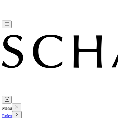
Menu
Rolex