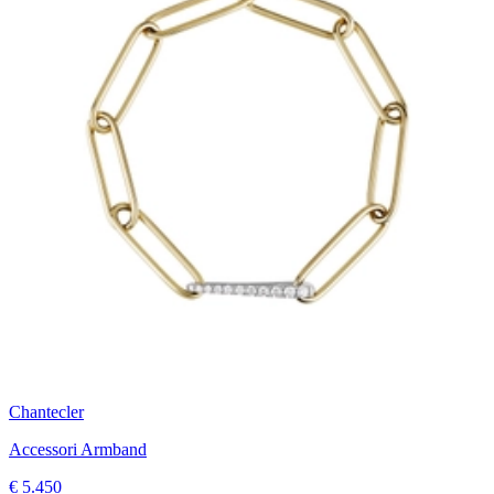
Chantecler
Accessori Armband
€ 5.450