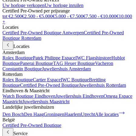
Uw horloge verkopen
Uw horloge inruilen
Certified Pre-Owned per prijsrange
tot €2.500
€2.500 - €5.000
€5.000 - €7.500
€7.500 - €10.000
€10.000
+
Locaties
Certified Pre-Owned Boutique Antwerpen
Certified Pre-Owned
Boutique Rotterdam
Locaties
Amsterdam
Rolex Boutique
Patek Philippe Espace
IWC Flagshipstore
Hublot
Boutique
Panerai Boutique
TAG Heuer Boutique
Vacheron
Constantin Boutique
Juweliershuis Amsterdam
Rotterdam
Rolex Boutique
Cartier Espace
IWC Boutique
Breitling
Boutique
Certified Pre-Owned Boutique
Juweliershuis Rotterdam
Eindhoven & Maastricht
Watch Boutique Eindhoven
Juweliershuis Eindhoven
Omega Espace
Maastricht
Juweliershuis Maastricht
Landelijke juweliershuizen
Den Bosch
Den Haag
Groningen
Haarlem
Utrecht
Alle locaties
België
Certified Pre-Owned Boutique
Service