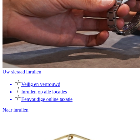
Uw sieraad inruilen
Veilig en vertrouwd
Inruilen op alle locaties
Eenvoudige online taxatie
Naar inruilen