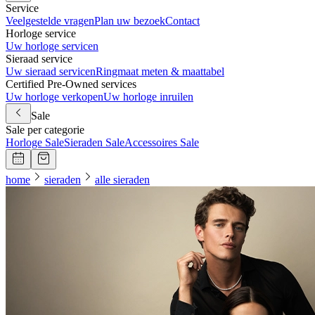
Service
Veelgestelde vragen
Plan uw bezoek
Contact
Horloge service
Uw horloge servicen
Sieraad service
Uw sieraad servicen
Ringmaat meten & maattabel
Certified Pre-Owned services
Uw horloge verkopen
Uw horloge inruilen
Sale
Sale per categorie
Horloge Sale
Sieraden Sale
Accessoires Sale
home
sieraden
alle sieraden