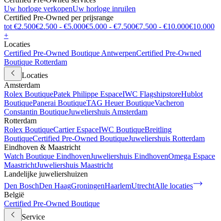
Uw horloge verkopen
Uw horloge inruilen
Certified Pre-Owned per prijsrange
tot €2.500
€2.500 - €5.000
€5.000 - €7.500
€7.500 - €10.000
€10.000
+
Locaties
Certified Pre-Owned Boutique Antwerpen
Certified Pre-Owned
Boutique Rotterdam
Locaties
Amsterdam
Rolex Boutique
Patek Philippe Espace
IWC Flagshipstore
Hublot
Boutique
Panerai Boutique
TAG Heuer Boutique
Vacheron
Constantin Boutique
Juweliershuis Amsterdam
Rotterdam
Rolex Boutique
Cartier Espace
IWC Boutique
Breitling
Boutique
Certified Pre-Owned Boutique
Juweliershuis Rotterdam
Eindhoven & Maastricht
Watch Boutique Eindhoven
Juweliershuis Eindhoven
Omega Espace
Maastricht
Juweliershuis Maastricht
Landelijke juweliershuizen
Den Bosch
Den Haag
Groningen
Haarlem
Utrecht
Alle locaties
België
Certified Pre-Owned Boutique
Service