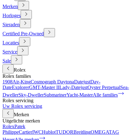
Merken
Horloges
Sieraden
Certified Pre-Owned
Locaties
Service
Sale
Rolex
Rolex families
1908
Air-King
Cosmograph Daytona
Datejust
Day-
Date
Explorer
GMT-Master II
Lady-Datejust
Oyster Perpetual
Sea-
Dweller
Sky-Dweller
Submariner
Yacht-Master
Alle families
Rolex servicing
Uw Rolex servicing
Merken
Uitgelichte merken
Rolex
Patek
Philippe
Cartier
IWC
Hublot
TUDOR
Breitling
OMEGA
TAG
Heuer
Alle merken