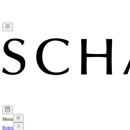
Menu
Rolex