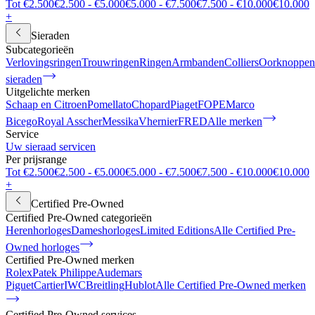
Tot €2.500
€2.500 - €5.000
€5.000 - €7.500
€7.500 - €10.000
€10.000
+
Sieraden
Subcategorieën
Verlovingsringen
Trouwringen
Ringen
Armbanden
Colliers
Oorknoppen
sieraden
Uitgelichte merken
Schaap en Citroen
Pomellato
Chopard
Piaget
FOPE
Marco
Bicego
Royal Asscher
Messika
Vhernier
FRED
Alle merken
Service
Uw sieraad servicen
Per prijsrange
Tot €2.500
€2.500 - €5.000
€5.000 - €7.500
€7.500 - €10.000
€10.000
+
Certified Pre-Owned
Certified Pre-Owned categorieën
Herenhorloges
Dameshorloges
Limited Editions
Alle Certified Pre-
Owned horloges
Certified Pre-Owned merken
Rolex
Patek Philippe
Audemars
Piguet
Cartier
IWC
Breitling
Hublot
Alle Certified Pre-Owned merken
Certified Pre-Owned services