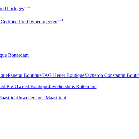
ned horloges
 Certified Pre-Owned merken
ique Rotterdam
ique
Panerai Boutique
TAG Heuer Boutique
Vacheron Constantin Bouti
fied Pre-Owned Boutique
Juweliershuis Rotterdam
aastricht
Juweliershuis Maastricht