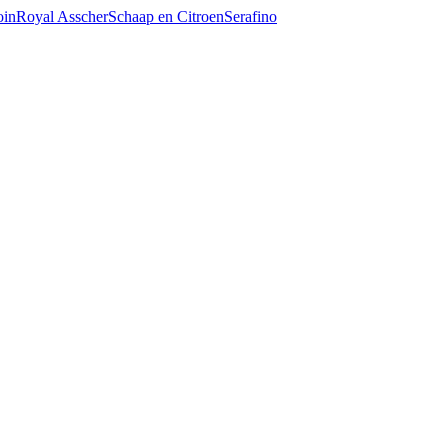
oin
Royal Asscher
Schaap en Citroen
Serafino