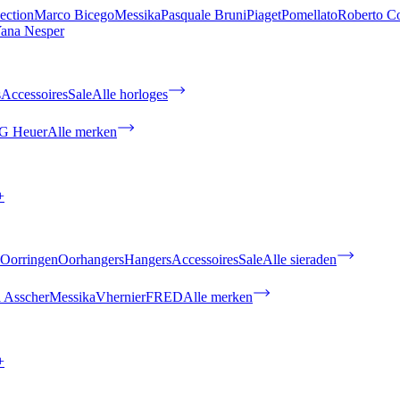
ection
Marco Bicego
Messika
Pasquale Bruni
Piaget
Pomellato
Roberto C
ana Nesper
s
Accessoires
Sale
Alle horloges
G Heuer
Alle merken
+
Oorringen
Oorhangers
Hangers
Accessoires
Sale
Alle sieraden
 Asscher
Messika
Vhernier
FRED
Alle merken
+