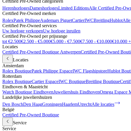
Certified Pre-Owned categorieën
Herenhorloges
Dameshorloges
Limited Editions
Alle Certified Pre-Ow
Certified Pre-Owned merken
Rolex
Patek Philippe
Audemars Piguet
Cartier
IWC
Breitling
Hublot
Alle
Certified Pre-Owned services
Uw horloge verkopen
Uw horloge inruilen
Certified Pre-Owned per prijsrange
tot €2.500
€2.500 - €5.000
€5.000 - €7.500
€7.500 - €10.000
€10.000 +
Locaties
Certified Pre-Owned Boutique Antwerpen
Certified Pre-Owned Bout
Locaties
Amsterdam
Rolex Boutique
Patek Philippe Espace
IWC Flagshipstore
Hublot Bout
Rotterdam
Rolex Boutique
Cartier Espace
IWC Boutique
Breitling Boutique
Certi
Eindhoven & Maastricht
Watch Boutique Eindhoven
Juweliershuis Eindhoven
Omega Espace M
Landelijke juweliershuizen
Den Bosch
Den Haag
Groningen
Haarlem
Utrecht
Alle locaties
België
Certified Pre-Owned Boutique
Service
Service