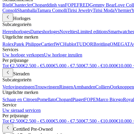
Bigli
Chantecler
Chopard
dinh van
FOPE
FRED
Gemmy Bear
Love Coll
Consoli
Shamballa
Tamara Comolli
Tirisi Jewelry
Tirisi Moda
Vhernier
Y
Horloges
Subcategorieën
Herenhorloges
Dameshorloges
Novelties
Limited editions
Smartwatche
Uitgelichte merken
Rolex
Patek Philippe
Cartier
IWC
Hublot
TUDOR
Breitling
OMEGA
TA
Services
Uw horloge verkopen
Uw horloge inruilen
Per prijsrange
Tot €2.500
€2.500 - €5.000
€5.000 - €7.500
€7.500 - €10.000
€10.000 
Sieraden
Subcategorieën
Verlovingsringen
Trouwringen
Ringen
Armbanden
Colliers
Oorknoppen
Uitgelichte merken
Schaap en Citroen
Pomellato
Chopard
Piaget
FOPE
Marco Bicego
Royal
Service
Uw sieraad servicen
Per prijsrange
Tot €2.500
€2.500 - €5.000
€5.000 - €7.500
€7.500 - €10.000
€10.000 
Certified Pre-Owned