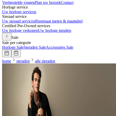
Veelgestelde vragen
Plan uw bezoek
Contact
Horloge service
Uw horloge servicen
Sieraad service
Uw sieraad servicen
Ringmaat meten & maattabel
Certified Pre-Owned services
Uw horloge verkopen
Uw horloge inruilen
Sale
Sale per categorie
Horloge Sale
Sieraden Sale
Accessoires Sale
home
sieraden
alle sieraden