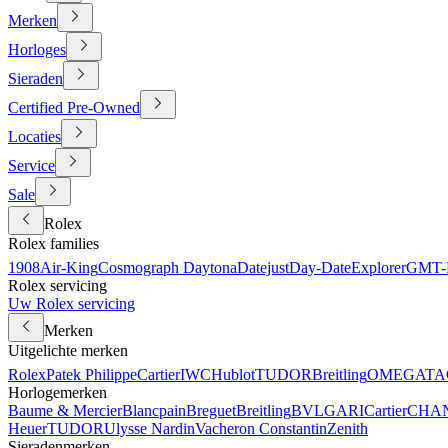
Merken
Horloges
Sieraden
Certified Pre-Owned
Locaties
Service
Sale
Rolex
Rolex families
1908
Air-King
Cosmograph Daytona
Datejust
Day-Date
Explorer
GMT-M
Rolex servicing
Uw Rolex servicing
Merken
Uitgelichte merken
Rolex
Patek Philippe
Cartier
IWC
Hublot
TUDOR
Breitling
OMEGA
TA
Horlogemerken
Baume & Mercier
Blancpain
Breguet
Breitling
BVLGARI
Cartier
CHA
Heuer
TUDOR
Ulysse Nardin
Vacheron Constantin
Zenith
Sieradenmerken