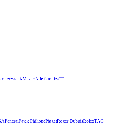
riner
Yacht-Master
Alle families
GA
Panerai
Patek Philippe
Piaget
Roger Dubuis
Rolex
TAG