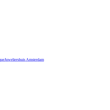
que
Juweliershuis Amsterdam