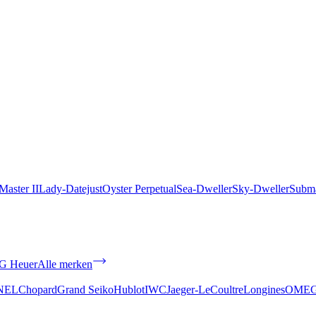
aster II
Lady-Datejust
Oyster Perpetual
Sea-Dweller
Sky-Dweller
Subma
G Heuer
Alle merken
NEL
Chopard
Grand Seiko
Hublot
IWC
Jaeger-LeCoultre
Longines
OME