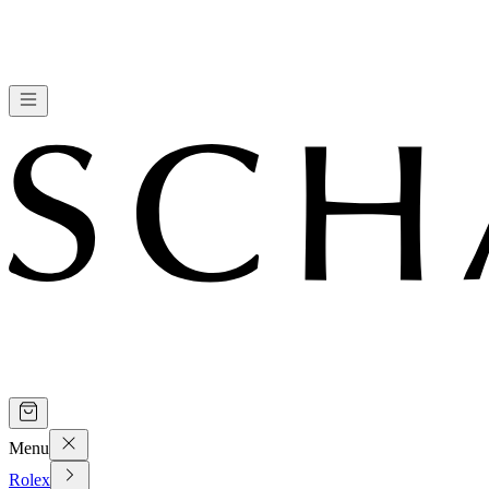
Menu
Rolex