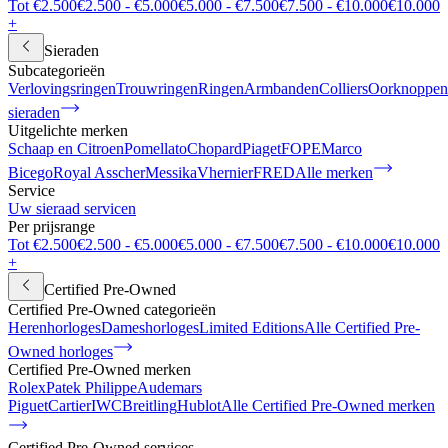
Tot €2.500
€2.500 - €5.000
€5.000 - €7.500
€7.500 - €10.000
€10.000
+
Sieraden
Subcategorieën
Verlovingsringen
Trouwringen
Ringen
Armbanden
Colliers
Oorknoppen
sieraden
Uitgelichte merken
Schaap en Citroen
Pomellato
Chopard
Piaget
FOPE
Marco
Bicego
Royal Asscher
Messika
Vhernier
FRED
Alle merken
Service
Uw sieraad servicen
Per prijsrange
Tot €2.500
€2.500 - €5.000
€5.000 - €7.500
€7.500 - €10.000
€10.000
+
Certified Pre-Owned
Certified Pre-Owned categorieën
Herenhorloges
Dameshorloges
Limited Editions
Alle Certified Pre-
Owned horloges
Certified Pre-Owned merken
Rolex
Patek Philippe
Audemars
Piguet
Cartier
IWC
Breitling
Hublot
Alle Certified Pre-Owned merken
Certified Pre-Owned services