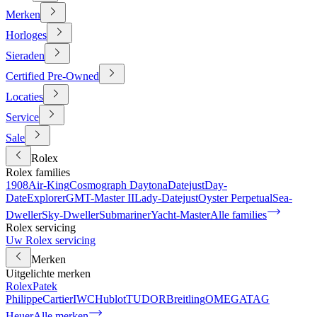
Merken
Horloges
Sieraden
Certified Pre-Owned
Locaties
Service
Sale
Rolex
Rolex families
1908
Air-King
Cosmograph Daytona
Datejust
Day-
Date
Explorer
GMT-Master II
Lady-Datejust
Oyster Perpetual
Sea-
Dweller
Sky-Dweller
Submariner
Yacht-Master
Alle families
Rolex servicing
Uw Rolex servicing
Merken
Uitgelichte merken
Rolex
Patek
Philippe
Cartier
IWC
Hublot
TUDOR
Breitling
OMEGA
TAG
Heuer
Alle merken