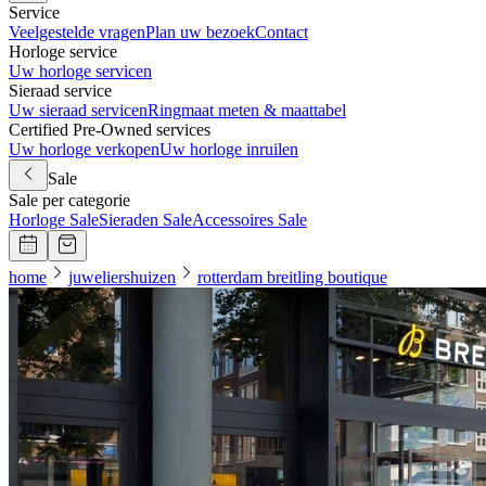
Service
Veelgestelde vragen
Plan uw bezoek
Contact
Horloge service
Uw horloge servicen
Sieraad service
Uw sieraad servicen
Ringmaat meten & maattabel
Certified Pre-Owned services
Uw horloge verkopen
Uw horloge inruilen
Sale
Sale per categorie
Horloge Sale
Sieraden Sale
Accessoires Sale
home
juweliershuizen
rotterdam breitling boutique