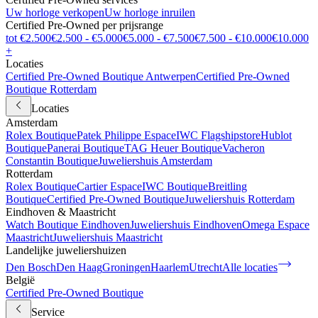
Uw horloge verkopen
Uw horloge inruilen
Certified Pre-Owned per prijsrange
tot €2.500
€2.500 - €5.000
€5.000 - €7.500
€7.500 - €10.000
€10.000
+
Locaties
Certified Pre-Owned Boutique Antwerpen
Certified Pre-Owned
Boutique Rotterdam
Locaties
Amsterdam
Rolex Boutique
Patek Philippe Espace
IWC Flagshipstore
Hublot
Boutique
Panerai Boutique
TAG Heuer Boutique
Vacheron
Constantin Boutique
Juweliershuis Amsterdam
Rotterdam
Rolex Boutique
Cartier Espace
IWC Boutique
Breitling
Boutique
Certified Pre-Owned Boutique
Juweliershuis Rotterdam
Eindhoven & Maastricht
Watch Boutique Eindhoven
Juweliershuis Eindhoven
Omega Espace
Maastricht
Juweliershuis Maastricht
Landelijke juweliershuizen
Den Bosch
Den Haag
Groningen
Haarlem
Utrecht
Alle locaties
België
Certified Pre-Owned Boutique
Service