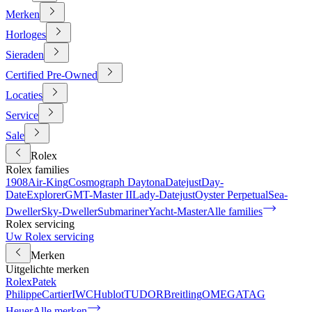
Merken
Horloges
Sieraden
Certified Pre-Owned
Locaties
Service
Sale
Rolex
Rolex families
1908
Air-King
Cosmograph Daytona
Datejust
Day-
Date
Explorer
GMT-Master II
Lady-Datejust
Oyster Perpetual
Sea-
Dweller
Sky-Dweller
Submariner
Yacht-Master
Alle families
Rolex servicing
Uw Rolex servicing
Merken
Uitgelichte merken
Rolex
Patek
Philippe
Cartier
IWC
Hublot
TUDOR
Breitling
OMEGA
TAG
Heuer
Alle merken