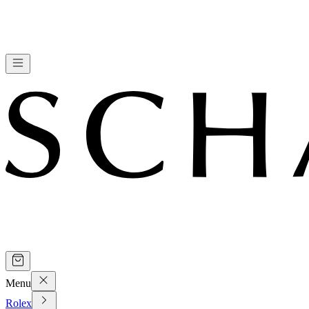
Menu
Rolex