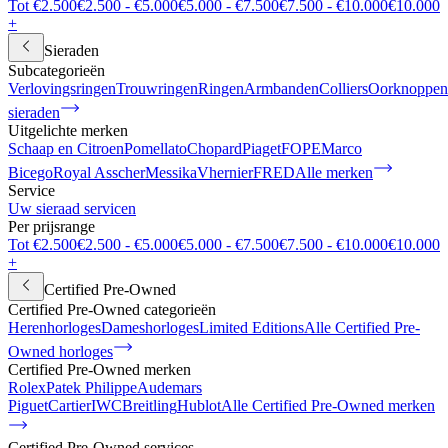
Tot €2.500
€2.500 - €5.000
€5.000 - €7.500
€7.500 - €10.000
€10.000
+
Sieraden
Subcategorieën
Verlovingsringen
Trouwringen
Ringen
Armbanden
Colliers
Oorknoppen
sieraden
Uitgelichte merken
Schaap en Citroen
Pomellato
Chopard
Piaget
FOPE
Marco
Bicego
Royal Asscher
Messika
Vhernier
FRED
Alle merken
Service
Uw sieraad servicen
Per prijsrange
Tot €2.500
€2.500 - €5.000
€5.000 - €7.500
€7.500 - €10.000
€10.000
+
Certified Pre-Owned
Certified Pre-Owned categorieën
Herenhorloges
Dameshorloges
Limited Editions
Alle Certified Pre-
Owned horloges
Certified Pre-Owned merken
Rolex
Patek Philippe
Audemars
Piguet
Cartier
IWC
Breitling
Hublot
Alle Certified Pre-Owned merken
Certified Pre-Owned services