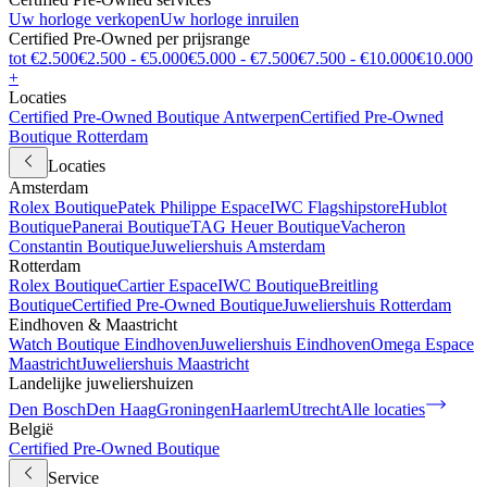
Uw horloge verkopen
Uw horloge inruilen
Certified Pre-Owned per prijsrange
tot €2.500
€2.500 - €5.000
€5.000 - €7.500
€7.500 - €10.000
€10.000
+
Locaties
Certified Pre-Owned Boutique Antwerpen
Certified Pre-Owned
Boutique Rotterdam
Locaties
Amsterdam
Rolex Boutique
Patek Philippe Espace
IWC Flagshipstore
Hublot
Boutique
Panerai Boutique
TAG Heuer Boutique
Vacheron
Constantin Boutique
Juweliershuis Amsterdam
Rotterdam
Rolex Boutique
Cartier Espace
IWC Boutique
Breitling
Boutique
Certified Pre-Owned Boutique
Juweliershuis Rotterdam
Eindhoven & Maastricht
Watch Boutique Eindhoven
Juweliershuis Eindhoven
Omega Espace
Maastricht
Juweliershuis Maastricht
Landelijke juweliershuizen
Den Bosch
Den Haag
Groningen
Haarlem
Utrecht
Alle locaties
België
Certified Pre-Owned Boutique
Service