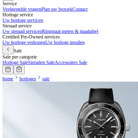
Service
Veelgestelde vragen
Plan uw bezoek
Contact
Horloge service
Uw horloge servicen
Sieraad service
Uw sieraad servicen
Ringmaat meten & maattabel
Certified Pre-Owned services
Uw horloge verkopen
Uw horloge inruilen
Sale
Sale per categorie
Horloge Sale
Sieraden Sale
Accessoires Sale
home
horloges
sale