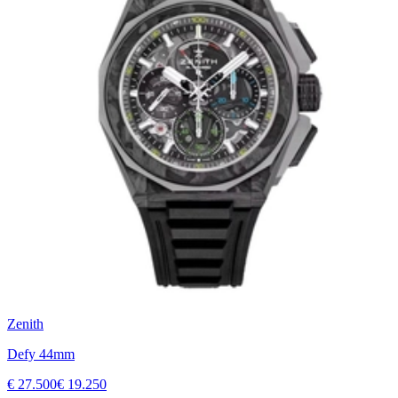
Zenith
Defy 44mm
€ 27.500
€ 19.250