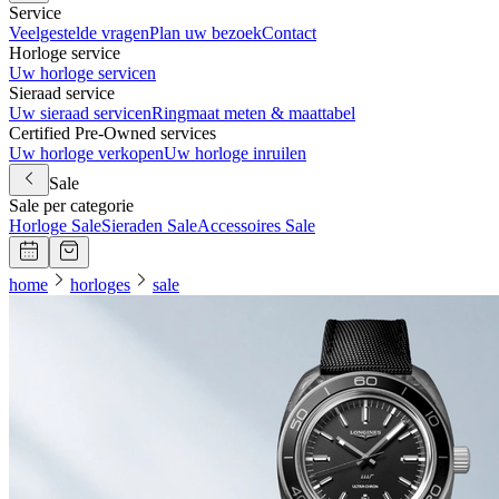
Service
Veelgestelde vragen
Plan uw bezoek
Contact
Horloge service
Uw horloge servicen
Sieraad service
Uw sieraad servicen
Ringmaat meten & maattabel
Certified Pre-Owned services
Uw horloge verkopen
Uw horloge inruilen
Sale
Sale per categorie
Horloge Sale
Sieraden Sale
Accessoires Sale
home
horloges
sale