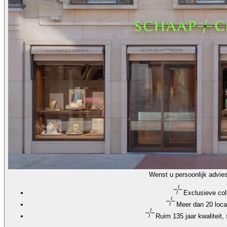
Wenst u persoonlijk advie
Exclusieve col
Meer dan 20 loca
Ruim 135 jaar kwaliteit