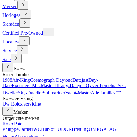
Merken
Horloges
Sieraden
Certified Pre-Owned
Locaties
Service
Sale
Rolex
Rolex families
1908
Air-King
Cosmograph Daytona
Datejust
Day-
Date
Explorer
GMT-Master II
Lady-Datejust
Oyster Perpetual
Sea-
Dweller
Sky-Dweller
Submariner
Yacht-Master
Alle families
Rolex servicing
Uw Rolex servicing
Merken
Uitgelichte merken
Rolex
Patek
Philippe
Cartier
IWC
Hublot
TUDOR
Breitling
OMEGA
TAG
Heuer
Alle merken