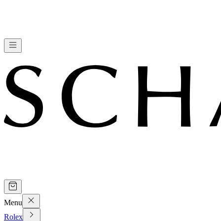
Menu
Rolex