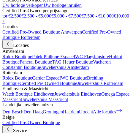
Uw horloge verkopen
Uw horloge inruilen
Certified Pre-Owned per prijsrange
tot €2.500
€2.500 - €5.000
€5.000 - €7.500
€7.500 - €10.000
€10.000
+
Locaties
Certified Pre-Owned Boutique Antwerpen
Certified Pre-Owned
Boutique Rotterdam
Locaties
Amsterdam
Rolex Boutique
Patek Philippe Espace
IWC Flagshipstore
Hublot
Boutique
Panerai Boutique
TAG Heuer Boutique
Vacheron
Constantin Boutique
Juweliershuis Amsterdam
Rotterdam
Rolex Boutique
Cartier Espace
IWC Boutique
Breitling
Boutique
Certified Pre-Owned Boutique
Juweliershuis Rotterdam
Eindhoven & Maastricht
Watch Boutique Eindhoven
Juweliershuis Eindhoven
Omega Espace
Maastricht
Juweliershuis Maastricht
Landelijke juweliershuizen
Den Bosch
Den Haag
Groningen
Haarlem
Utrecht
Alle locaties
België
Certified Pre-Owned Boutique
Service