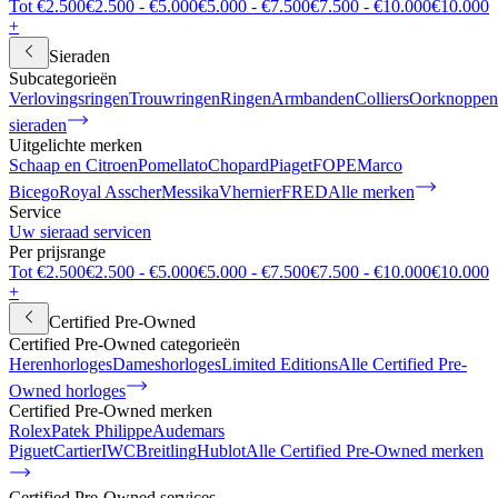
Tot €2.500
€2.500 - €5.000
€5.000 - €7.500
€7.500 - €10.000
€10.000
+
Sieraden
Subcategorieën
Verlovingsringen
Trouwringen
Ringen
Armbanden
Colliers
Oorknoppen
sieraden
Uitgelichte merken
Schaap en Citroen
Pomellato
Chopard
Piaget
FOPE
Marco
Bicego
Royal Asscher
Messika
Vhernier
FRED
Alle merken
Service
Uw sieraad servicen
Per prijsrange
Tot €2.500
€2.500 - €5.000
€5.000 - €7.500
€7.500 - €10.000
€10.000
+
Certified Pre-Owned
Certified Pre-Owned categorieën
Herenhorloges
Dameshorloges
Limited Editions
Alle Certified Pre-
Owned horloges
Certified Pre-Owned merken
Rolex
Patek Philippe
Audemars
Piguet
Cartier
IWC
Breitling
Hublot
Alle Certified Pre-Owned merken
Certified Pre-Owned services