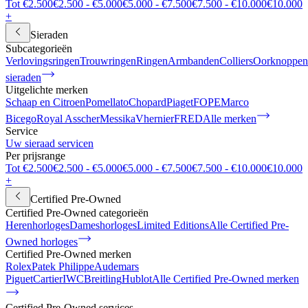
Tot €2.500
€2.500 - €5.000
€5.000 - €7.500
€7.500 - €10.000
€10.000
+
Sieraden
Subcategorieën
Verlovingsringen
Trouwringen
Ringen
Armbanden
Colliers
Oorknoppen
sieraden
Uitgelichte merken
Schaap en Citroen
Pomellato
Chopard
Piaget
FOPE
Marco
Bicego
Royal Asscher
Messika
Vhernier
FRED
Alle merken
Service
Uw sieraad servicen
Per prijsrange
Tot €2.500
€2.500 - €5.000
€5.000 - €7.500
€7.500 - €10.000
€10.000
+
Certified Pre-Owned
Certified Pre-Owned categorieën
Herenhorloges
Dameshorloges
Limited Editions
Alle Certified Pre-
Owned horloges
Certified Pre-Owned merken
Rolex
Patek Philippe
Audemars
Piguet
Cartier
IWC
Breitling
Hublot
Alle Certified Pre-Owned merken
Certified Pre-Owned services