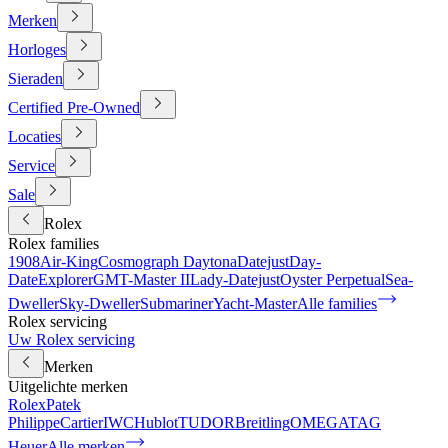
Merken
Horloges
Sieraden
Certified Pre-Owned
Locaties
Service
Sale
Rolex
Rolex families
1908
Air-King
Cosmograph Daytona
Datejust
Day-
Date
Explorer
GMT-Master II
Lady-Datejust
Oyster Perpetual
Sea-
Dweller
Sky-Dweller
Submariner
Yacht-Master
Alle families
Rolex servicing
Uw Rolex servicing
Merken
Uitgelichte merken
Rolex
Patek
Philippe
Cartier
IWC
Hublot
TUDOR
Breitling
OMEGA
TAG
Heuer
Alle merken