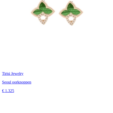
Tirisi Jewelry
Seoul oorknoppen
€ 1.325