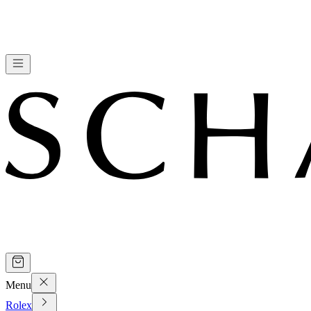
Menu
Rolex