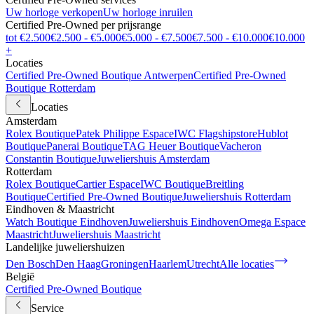
Uw horloge verkopen
Uw horloge inruilen
Certified Pre-Owned per prijsrange
tot €2.500
€2.500 - €5.000
€5.000 - €7.500
€7.500 - €10.000
€10.000
+
Locaties
Certified Pre-Owned Boutique Antwerpen
Certified Pre-Owned
Boutique Rotterdam
Locaties
Amsterdam
Rolex Boutique
Patek Philippe Espace
IWC Flagshipstore
Hublot
Boutique
Panerai Boutique
TAG Heuer Boutique
Vacheron
Constantin Boutique
Juweliershuis Amsterdam
Rotterdam
Rolex Boutique
Cartier Espace
IWC Boutique
Breitling
Boutique
Certified Pre-Owned Boutique
Juweliershuis Rotterdam
Eindhoven & Maastricht
Watch Boutique Eindhoven
Juweliershuis Eindhoven
Omega Espace
Maastricht
Juweliershuis Maastricht
Landelijke juweliershuizen
Den Bosch
Den Haag
Groningen
Haarlem
Utrecht
Alle locaties
België
Certified Pre-Owned Boutique
Service