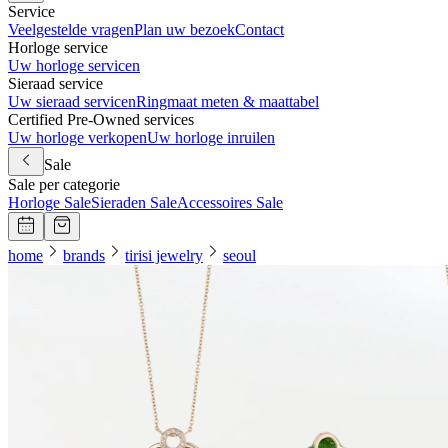
Service
Veelgestelde vragen
Plan uw bezoek
Contact
Horloge service
Uw horloge servicen
Sieraad service
Uw sieraad servicen
Ringmaat meten & maattabel
Certified Pre-Owned services
Uw horloge verkopen
Uw horloge inruilen
Sale
Sale per categorie
Horloge Sale
Sieraden Sale
Accessoires Sale
home
brands
tirisi jewelry
seoul