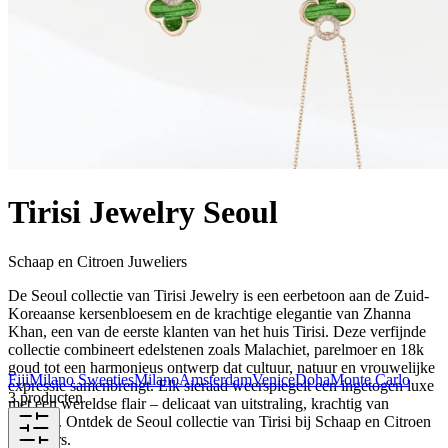
Tirisi Jewelry Seoul
Schaap en Citroen Juweliers
De Seoul collectie van Tirisi Jewelry is een eerbetoon aan de Zuid-
Koreaanse kersenbloesem en de krachtige elegantie van Zhanna
Khan, een van de eerste klanten van het huis Tirisi. Deze verfijnde
collectie combineert edelstenen zoals Malachiet, parelmoer en 18k
goud tot een harmonieus ontwerp dat cultuur, natuur en vrouwelijke
Fiji
Milano Sweeties
Milano
Amsterdam
Venice
Doha
Monte Carlo
expressie samenbrengt. Elk sieraad weerspiegelt een ingetogen luxe
3 producten
met een wereldse flair – delicaat van uitstraling, krachtig van
karakter. Ontdek de Seoul collectie van Tirisi bij Schaap en Citroen
Juweliers.