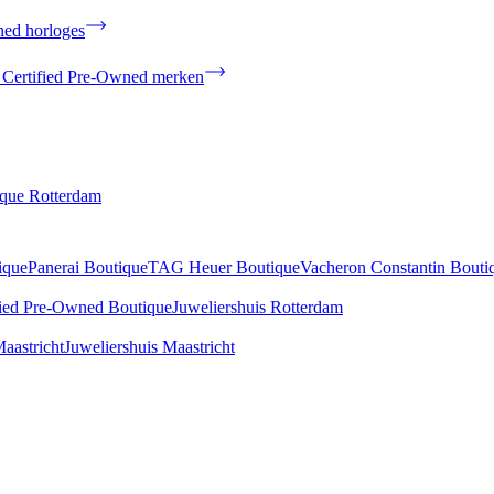
ned horloges
 Certified Pre-Owned merken
ique Rotterdam
ique
Panerai Boutique
TAG Heuer Boutique
Vacheron Constantin Bouti
fied Pre-Owned Boutique
Juweliershuis Rotterdam
aastricht
Juweliershuis Maastricht