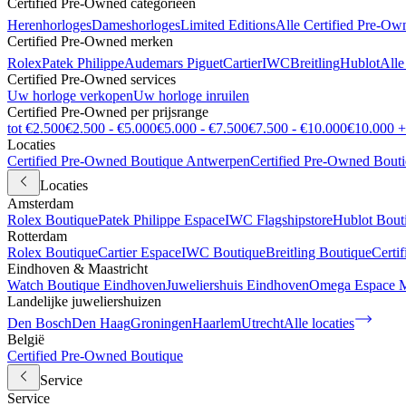
Certified Pre-Owned categorieën
Herenhorloges
Dameshorloges
Limited Editions
Alle Certified Pre-Ow
Certified Pre-Owned merken
Rolex
Patek Philippe
Audemars Piguet
Cartier
IWC
Breitling
Hublot
Alle
Certified Pre-Owned services
Uw horloge verkopen
Uw horloge inruilen
Certified Pre-Owned per prijsrange
tot €2.500
€2.500 - €5.000
€5.000 - €7.500
€7.500 - €10.000
€10.000 +
Locaties
Certified Pre-Owned Boutique Antwerpen
Certified Pre-Owned Bout
Locaties
Amsterdam
Rolex Boutique
Patek Philippe Espace
IWC Flagshipstore
Hublot Bout
Rotterdam
Rolex Boutique
Cartier Espace
IWC Boutique
Breitling Boutique
Certi
Eindhoven & Maastricht
Watch Boutique Eindhoven
Juweliershuis Eindhoven
Omega Espace M
Landelijke juweliershuizen
Den Bosch
Den Haag
Groningen
Haarlem
Utrecht
Alle locaties
België
Certified Pre-Owned Boutique
Service
Service