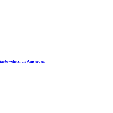
que
Juweliershuis Amsterdam