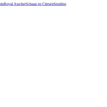
oin
Royal Asscher
Schaap en Citroen
Serafino