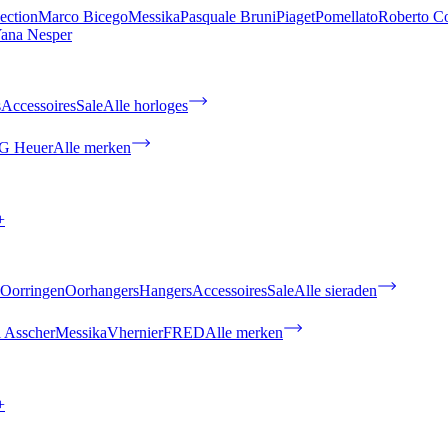
ection
Marco Bicego
Messika
Pasquale Bruni
Piaget
Pomellato
Roberto C
ana Nesper
s
Accessoires
Sale
Alle horloges
G Heuer
Alle merken
+
Oorringen
Oorhangers
Hangers
Accessoires
Sale
Alle sieraden
 Asscher
Messika
Vhernier
FRED
Alle merken
+