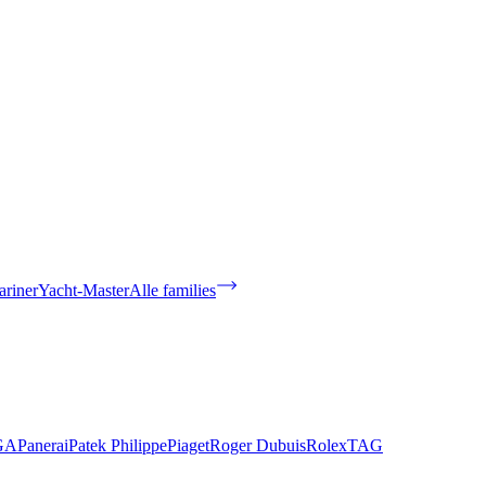
riner
Yacht-Master
Alle families
GA
Panerai
Patek Philippe
Piaget
Roger Dubuis
Rolex
TAG