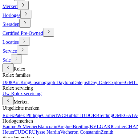
Merken
Horloges
Sieraden
Certified Pre-Owned
Locaties
Service
Sale
Rolex
Rolex families
1908
Air-King
Cosmograph Daytona
Datejust
Day-Date
Explorer
GMT-M
Rolex servicing
Uw Rolex servicing
Merken
Uitgelichte merken
Rolex
Patek Philippe
Cartier
IWC
Hublot
TUDOR
Breitling
OMEGA
TA
Horlogemerken
Baume & Mercier
Blancpain
Breguet
Breitling
BVLGARI
Cartier
CHA
Heuer
TUDOR
Ulysse Nardin
Vacheron Constantin
Zenith
Sieradenmerken