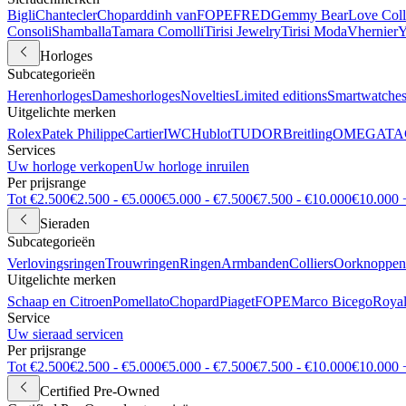
Bigli
Chantecler
Chopard
dinh van
FOPE
FRED
Gemmy Bear
Love Coll
Consoli
Shamballa
Tamara Comolli
Tirisi Jewelry
Tirisi Moda
Vhernier
Y
Horloges
Subcategorieën
Herenhorloges
Dameshorloges
Novelties
Limited editions
Smartwatche
Uitgelichte merken
Rolex
Patek Philippe
Cartier
IWC
Hublot
TUDOR
Breitling
OMEGA
TA
Services
Uw horloge verkopen
Uw horloge inruilen
Per prijsrange
Tot €2.500
€2.500 - €5.000
€5.000 - €7.500
€7.500 - €10.000
€10.000 
Sieraden
Subcategorieën
Verlovingsringen
Trouwringen
Ringen
Armbanden
Colliers
Oorknoppen
Uitgelichte merken
Schaap en Citroen
Pomellato
Chopard
Piaget
FOPE
Marco Bicego
Royal
Service
Uw sieraad servicen
Per prijsrange
Tot €2.500
€2.500 - €5.000
€5.000 - €7.500
€7.500 - €10.000
€10.000 
Certified Pre-Owned