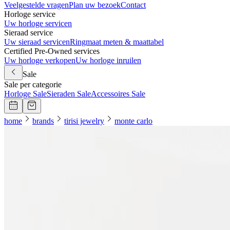
Veelgestelde vragen
Plan uw bezoek
Contact
Horloge service
Uw horloge servicen
Sieraad service
Uw sieraad servicen
Ringmaat meten & maattabel
Certified Pre-Owned services
Uw horloge verkopen
Uw horloge inruilen
Sale
Sale per categorie
Horloge Sale
Sieraden Sale
Accessoires Sale
home
brands
tirisi jewelry
monte carlo