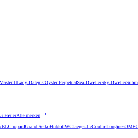
aster II
Lady-Datejust
Oyster Perpetual
Sea-Dweller
Sky-Dweller
Subma
G Heuer
Alle merken
NEL
Chopard
Grand Seiko
Hublot
IWC
Jaeger-LeCoultre
Longines
OME