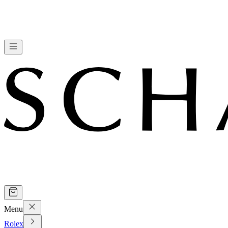
Menu
Rolex