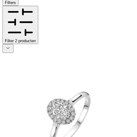
Filters
Filter
2
producten