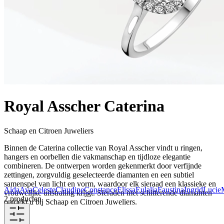
Royal Asscher Caterina
Schaap en Citroen Juweliers
Binnen de Caterina collectie van Royal Asscher vindt u ringen,
hangers en oorbellen die vakmanschap en tijdloze elegantie
combineren. De ontwerpen worden gekenmerkt door verfijnde
zettingen, zorgvuldig geselecteerde diamanten en een subtiel
samenspel van licht en vorm, waardoor elk sieraad een klassieke en
Aida
Ava
Celeste
Claudine
Constance
Elissa
Eulalia
Faustina
Ingrid
Lucie
vrouwelijke uitstraling krijgt. Sieraden met schitterende diamanten
2 producten
ontdekt u bij Schaap en Citroen Juweliers.