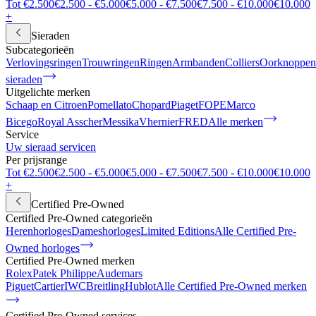
Tot €2.500
€2.500 - €5.000
€5.000 - €7.500
€7.500 - €10.000
€10.000
+
Sieraden
Subcategorieën
Verlovingsringen
Trouwringen
Ringen
Armbanden
Colliers
Oorknoppen
sieraden
Uitgelichte merken
Schaap en Citroen
Pomellato
Chopard
Piaget
FOPE
Marco
Bicego
Royal Asscher
Messika
Vhernier
FRED
Alle merken
Service
Uw sieraad servicen
Per prijsrange
Tot €2.500
€2.500 - €5.000
€5.000 - €7.500
€7.500 - €10.000
€10.000
+
Certified Pre-Owned
Certified Pre-Owned categorieën
Herenhorloges
Dameshorloges
Limited Editions
Alle Certified Pre-
Owned horloges
Certified Pre-Owned merken
Rolex
Patek Philippe
Audemars
Piguet
Cartier
IWC
Breitling
Hublot
Alle Certified Pre-Owned merken
Certified Pre-Owned services