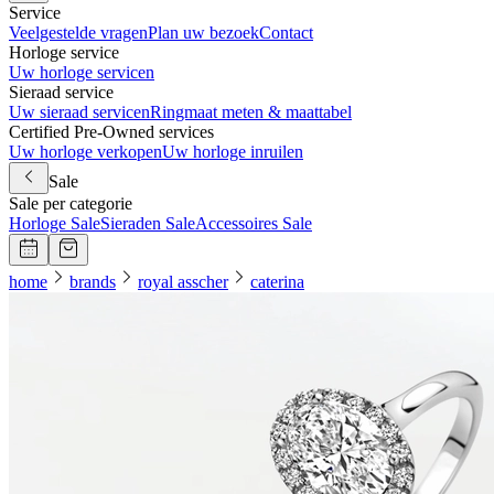
Service
Veelgestelde vragen
Plan uw bezoek
Contact
Horloge service
Uw horloge servicen
Sieraad service
Uw sieraad servicen
Ringmaat meten & maattabel
Certified Pre-Owned services
Uw horloge verkopen
Uw horloge inruilen
Sale
Sale per categorie
Horloge Sale
Sieraden Sale
Accessoires Sale
home
brands
royal asscher
caterina