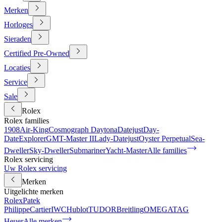
Merken
Horloges
Sieraden
Certified Pre-Owned
Locaties
Service
Sale
Rolex
Rolex families
1908
Air-King
Cosmograph Daytona
Datejust
Day-
Date
Explorer
GMT-Master II
Lady-Datejust
Oyster Perpetual
Sea-
Dweller
Sky-Dweller
Submariner
Yacht-Master
Alle families
Rolex servicing
Uw Rolex servicing
Merken
Uitgelichte merken
Rolex
Patek
Philippe
Cartier
IWC
Hublot
TUDOR
Breitling
OMEGA
TAG
Heuer
Alle merken