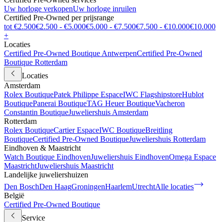
Uw horloge verkopen
Uw horloge inruilen
Certified Pre-Owned per prijsrange
tot €2.500
€2.500 - €5.000
€5.000 - €7.500
€7.500 - €10.000
€10.000
+
Locaties
Certified Pre-Owned Boutique Antwerpen
Certified Pre-Owned
Boutique Rotterdam
Locaties
Amsterdam
Rolex Boutique
Patek Philippe Espace
IWC Flagshipstore
Hublot
Boutique
Panerai Boutique
TAG Heuer Boutique
Vacheron
Constantin Boutique
Juweliershuis Amsterdam
Rotterdam
Rolex Boutique
Cartier Espace
IWC Boutique
Breitling
Boutique
Certified Pre-Owned Boutique
Juweliershuis Rotterdam
Eindhoven & Maastricht
Watch Boutique Eindhoven
Juweliershuis Eindhoven
Omega Espace
Maastricht
Juweliershuis Maastricht
Landelijke juweliershuizen
Den Bosch
Den Haag
Groningen
Haarlem
Utrecht
Alle locaties
België
Certified Pre-Owned Boutique
Service