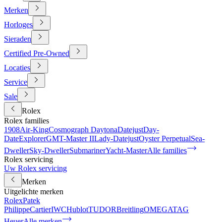
Merken
Horloges
Sieraden
Certified Pre-Owned
Locaties
Service
Sale
Rolex
Rolex families
1908
Air-King
Cosmograph Daytona
Datejust
Day-
Date
Explorer
GMT-Master II
Lady-Datejust
Oyster Perpetual
Sea-
Dweller
Sky-Dweller
Submariner
Yacht-Master
Alle families
Rolex servicing
Uw Rolex servicing
Merken
Uitgelichte merken
Rolex
Patek
Philippe
Cartier
IWC
Hublot
TUDOR
Breitling
OMEGA
TAG
Heuer
Alle merken