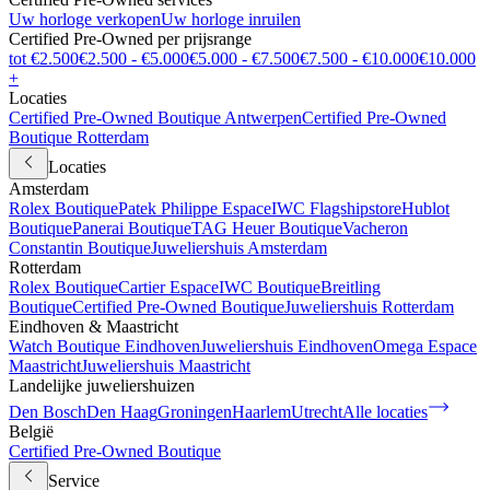
Uw horloge verkopen
Uw horloge inruilen
Certified Pre-Owned per prijsrange
tot €2.500
€2.500 - €5.000
€5.000 - €7.500
€7.500 - €10.000
€10.000
+
Locaties
Certified Pre-Owned Boutique Antwerpen
Certified Pre-Owned
Boutique Rotterdam
Locaties
Amsterdam
Rolex Boutique
Patek Philippe Espace
IWC Flagshipstore
Hublot
Boutique
Panerai Boutique
TAG Heuer Boutique
Vacheron
Constantin Boutique
Juweliershuis Amsterdam
Rotterdam
Rolex Boutique
Cartier Espace
IWC Boutique
Breitling
Boutique
Certified Pre-Owned Boutique
Juweliershuis Rotterdam
Eindhoven & Maastricht
Watch Boutique Eindhoven
Juweliershuis Eindhoven
Omega Espace
Maastricht
Juweliershuis Maastricht
Landelijke juweliershuizen
Den Bosch
Den Haag
Groningen
Haarlem
Utrecht
Alle locaties
België
Certified Pre-Owned Boutique
Service