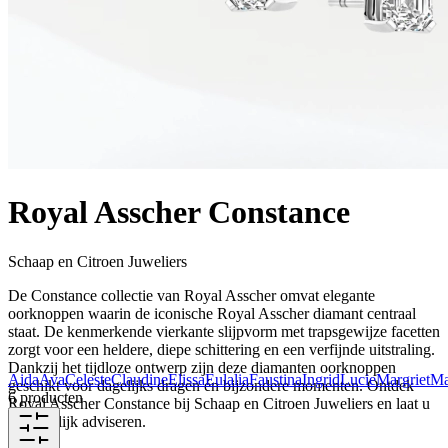
Royal Asscher Constance
Schaap en Citroen Juweliers
De Constance collectie van Royal Asscher omvat elegante
oorknoppen waarin de iconische Royal Asscher diamant centraal
staat. De kenmerkende vierkante slijpvorm met trapsgewijze facetten
zorgt voor een heldere, diepe schittering en een verfijnde uitstraling.
Dankzij het tijdloze ontwerp zijn deze diamanten oorknoppen
Aida
Ava
Celeste
Claudine
Elissa
Eulalia
Faustina
Ingrid
Lucie
Margriet
Ma
geschikt voor dagelijks dragen én bijzondere momenten. Ontdek
6 producten
Royal Asscher Constance bij Schaap en Citroen Juweliers en laat u
persoonlijk adviseren.