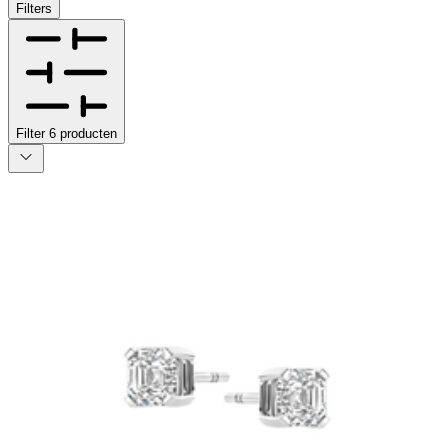
Filters
Filter
6
producten