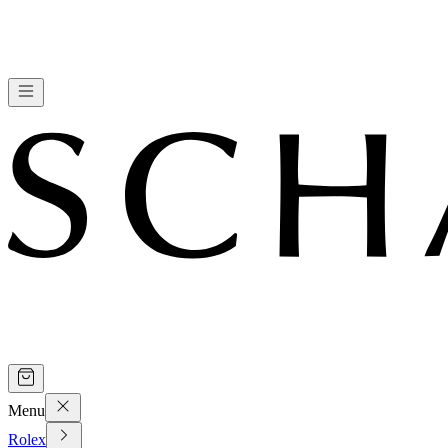
Menu
Rolex