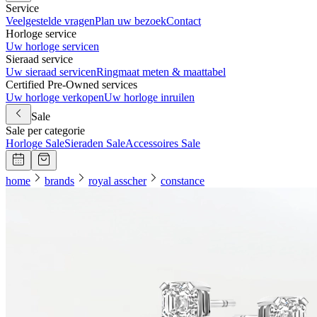
Service
Veelgestelde vragen
Plan uw bezoek
Contact
Horloge service
Uw horloge servicen
Sieraad service
Uw sieraad servicen
Ringmaat meten & maattabel
Certified Pre-Owned services
Uw horloge verkopen
Uw horloge inruilen
Sale
Sale per categorie
Horloge Sale
Sieraden Sale
Accessoires Sale
home
brands
royal asscher
constance