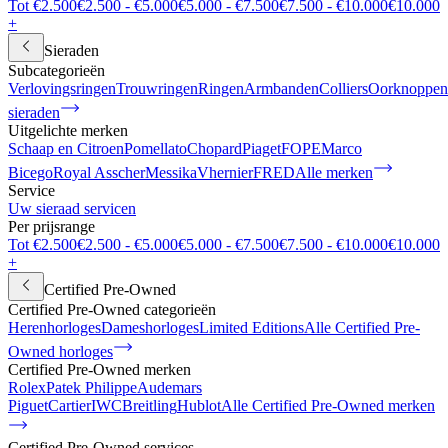
Tot €2.500
€2.500 - €5.000
€5.000 - €7.500
€7.500 - €10.000
€10.000
+
Sieraden
Subcategorieën
Verlovingsringen
Trouwringen
Ringen
Armbanden
Colliers
Oorknoppen
sieraden
Uitgelichte merken
Schaap en Citroen
Pomellato
Chopard
Piaget
FOPE
Marco
Bicego
Royal Asscher
Messika
Vhernier
FRED
Alle merken
Service
Uw sieraad servicen
Per prijsrange
Tot €2.500
€2.500 - €5.000
€5.000 - €7.500
€7.500 - €10.000
€10.000
+
Certified Pre-Owned
Certified Pre-Owned categorieën
Herenhorloges
Dameshorloges
Limited Editions
Alle Certified Pre-
Owned horloges
Certified Pre-Owned merken
Rolex
Patek Philippe
Audemars
Piguet
Cartier
IWC
Breitling
Hublot
Alle Certified Pre-Owned merken
Certified Pre-Owned services