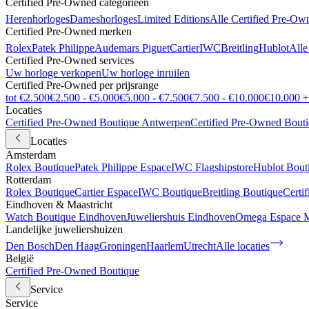
Certified Pre-Owned categorieën
Herenhorloges
Dameshorloges
Limited Editions
Alle Certified Pre-Ow
Certified Pre-Owned merken
Rolex
Patek Philippe
Audemars Piguet
Cartier
IWC
Breitling
Hublot
Alle
Certified Pre-Owned services
Uw horloge verkopen
Uw horloge inruilen
Certified Pre-Owned per prijsrange
tot €2.500
€2.500 - €5.000
€5.000 - €7.500
€7.500 - €10.000
€10.000 +
Locaties
Certified Pre-Owned Boutique Antwerpen
Certified Pre-Owned Bout
Locaties
Amsterdam
Rolex Boutique
Patek Philippe Espace
IWC Flagshipstore
Hublot Bout
Rotterdam
Rolex Boutique
Cartier Espace
IWC Boutique
Breitling Boutique
Certi
Eindhoven & Maastricht
Watch Boutique Eindhoven
Juweliershuis Eindhoven
Omega Espace M
Landelijke juweliershuizen
Den Bosch
Den Haag
Groningen
Haarlem
Utrecht
Alle locaties
België
Certified Pre-Owned Boutique
Service
Service