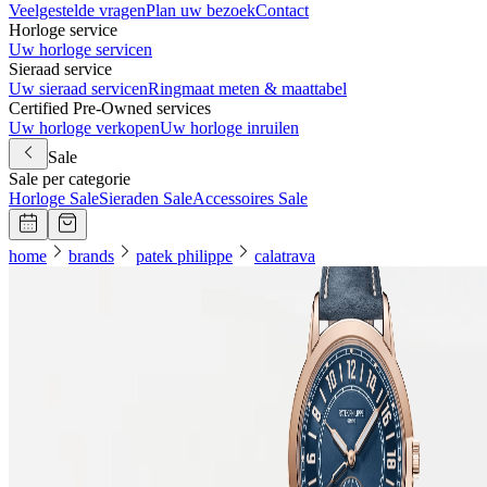
Veelgestelde vragen
Plan uw bezoek
Contact
Horloge service
Uw horloge servicen
Sieraad service
Uw sieraad servicen
Ringmaat meten & maattabel
Certified Pre-Owned services
Uw horloge verkopen
Uw horloge inruilen
Sale
Sale per categorie
Horloge Sale
Sieraden Sale
Accessoires Sale
home
brands
patek philippe
calatrava