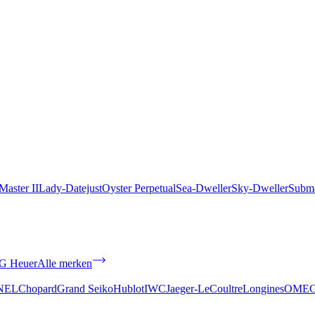
aster II
Lady-Datejust
Oyster Perpetual
Sea-Dweller
Sky-Dweller
Subma
G Heuer
Alle merken
NEL
Chopard
Grand Seiko
Hublot
IWC
Jaeger-LeCoultre
Longines
OME