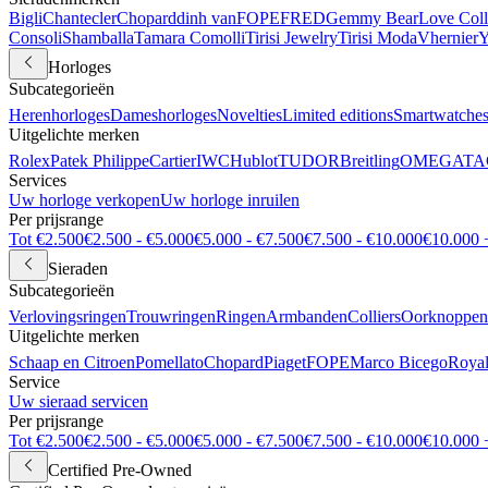
Bigli
Chantecler
Chopard
dinh van
FOPE
FRED
Gemmy Bear
Love Coll
Consoli
Shamballa
Tamara Comolli
Tirisi Jewelry
Tirisi Moda
Vhernier
Y
Horloges
Subcategorieën
Herenhorloges
Dameshorloges
Novelties
Limited editions
Smartwatche
Uitgelichte merken
Rolex
Patek Philippe
Cartier
IWC
Hublot
TUDOR
Breitling
OMEGA
TA
Services
Uw horloge verkopen
Uw horloge inruilen
Per prijsrange
Tot €2.500
€2.500 - €5.000
€5.000 - €7.500
€7.500 - €10.000
€10.000 
Sieraden
Subcategorieën
Verlovingsringen
Trouwringen
Ringen
Armbanden
Colliers
Oorknoppen
Uitgelichte merken
Schaap en Citroen
Pomellato
Chopard
Piaget
FOPE
Marco Bicego
Royal
Service
Uw sieraad servicen
Per prijsrange
Tot €2.500
€2.500 - €5.000
€5.000 - €7.500
€7.500 - €10.000
€10.000 
Certified Pre-Owned