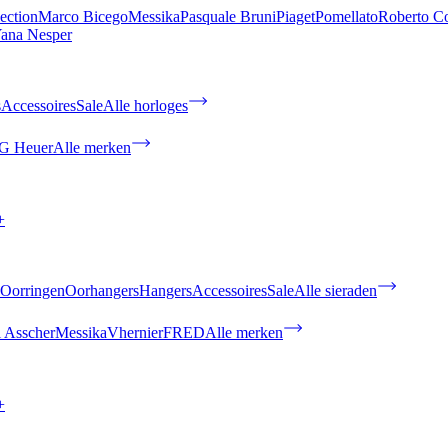
ection
Marco Bicego
Messika
Pasquale Bruni
Piaget
Pomellato
Roberto C
ana Nesper
s
Accessoires
Sale
Alle horloges
G Heuer
Alle merken
+
Oorringen
Oorhangers
Hangers
Accessoires
Sale
Alle sieraden
 Asscher
Messika
Vhernier
FRED
Alle merken
+