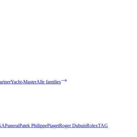
riner
Yacht-Master
Alle families
GA
Panerai
Patek Philippe
Piaget
Roger Dubuis
Rolex
TAG