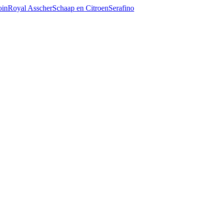
oin
Royal Asscher
Schaap en Citroen
Serafino