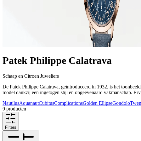
Patek Philippe Calatrava
Schaap en Citroen Juweliers
De Patek Philippe Calatrava, geïntroduceerd in 1932, is het toonbeeld 
model dankzij een ingetogen stijl en ongeëvenaard vakmanschap. Ervaa
Nautilus
Aquanaut
Cubitus
Complications
Golden Ellipse
Gondolo
Twen
9 producten
Filters