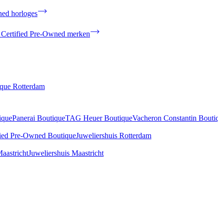
ned horloges
 Certified Pre-Owned merken
ique Rotterdam
ique
Panerai Boutique
TAG Heuer Boutique
Vacheron Constantin Bouti
fied Pre-Owned Boutique
Juweliershuis Rotterdam
aastricht
Juweliershuis Maastricht