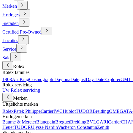
Merken
Horloges
Sieraden
Certified Pre-Owned
Locaties
Service
Sale
Rolex
Rolex families
1908
Air-King
Cosmograph Daytona
Datejust
Day-Date
Explorer
GMT-M
Rolex servicing
Uw Rolex servicing
Merken
Uitgelichte merken
Rolex
Patek Philippe
Cartier
IWC
Hublot
TUDOR
Breitling
OMEGA
TA
Horlogemerken
Baume & Mercier
Blancpain
Breguet
Breitling
BVLGARI
Cartier
CHA
Heuer
TUDOR
Ulysse Nardin
Vacheron Constantin
Zenith
Sieradenmerken