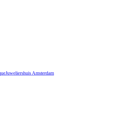
que
Juweliershuis Amsterdam