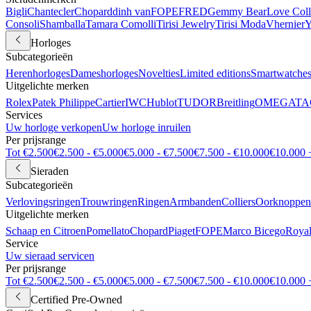
Bigli
Chantecler
Chopard
dinh van
FOPE
FRED
Gemmy Bear
Love Coll
Consoli
Shamballa
Tamara Comolli
Tirisi Jewelry
Tirisi Moda
Vhernier
Y
Horloges
Subcategorieën
Herenhorloges
Dameshorloges
Novelties
Limited editions
Smartwatche
Uitgelichte merken
Rolex
Patek Philippe
Cartier
IWC
Hublot
TUDOR
Breitling
OMEGA
TA
Services
Uw horloge verkopen
Uw horloge inruilen
Per prijsrange
Tot €2.500
€2.500 - €5.000
€5.000 - €7.500
€7.500 - €10.000
€10.000 
Sieraden
Subcategorieën
Verlovingsringen
Trouwringen
Ringen
Armbanden
Colliers
Oorknoppen
Uitgelichte merken
Schaap en Citroen
Pomellato
Chopard
Piaget
FOPE
Marco Bicego
Royal
Service
Uw sieraad servicen
Per prijsrange
Tot €2.500
€2.500 - €5.000
€5.000 - €7.500
€7.500 - €10.000
€10.000 
Certified Pre-Owned