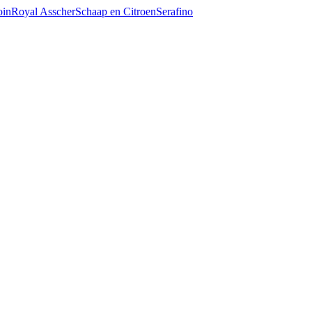
oin
Royal Asscher
Schaap en Citroen
Serafino