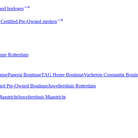
ned horloges
 Certified Pre-Owned merken
ique Rotterdam
ique
Panerai Boutique
TAG Heuer Boutique
Vacheron Constantin Bouti
fied Pre-Owned Boutique
Juweliershuis Rotterdam
aastricht
Juweliershuis Maastricht