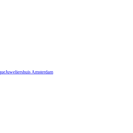
que
Juweliershuis Amsterdam