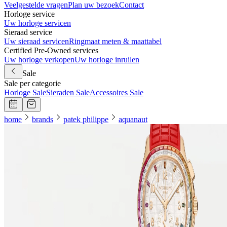
Veelgestelde vragen
Plan uw bezoek
Contact
Horloge service
Uw horloge servicen
Sieraad service
Uw sieraad servicen
Ringmaat meten & maattabel
Certified Pre-Owned services
Uw horloge verkopen
Uw horloge inruilen
Sale
Sale per categorie
Horloge Sale
Sieraden Sale
Accessoires Sale
home
brands
patek philippe
aquanaut