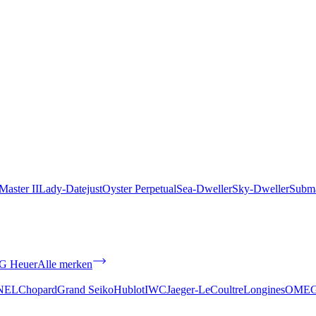
aster II
Lady-Datejust
Oyster Perpetual
Sea-Dweller
Sky-Dweller
Subma
G Heuer
Alle merken
NEL
Chopard
Grand Seiko
Hublot
IWC
Jaeger-LeCoultre
Longines
OME