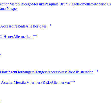
ection
Marco Bicego
Messika
Pasquale Bruni
Piaget
Pomellato
Roberto C
ana Nesper
s
Accessoires
Sale
Alle horloges
G Heuer
Alle merken
+
Oorringen
Oorhangers
Hangers
Accessoires
Sale
Alle sieraden
 Asscher
Messika
Vhernier
FRED
Alle merken
+