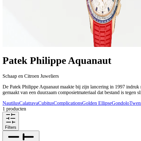
Patek Philippe Aquanaut
Schaap en Citroen Juweliers
De Patek Philippe Aquanaut maakte bij zijn lancering in 1997 indruk
gemaakt van een duurzaam composietmateriaal dat bestand is tegen slij
Nautilus
Calatrava
Cubitus
Complications
Golden Ellipse
Gondolo
Twen
1 producten
Filters