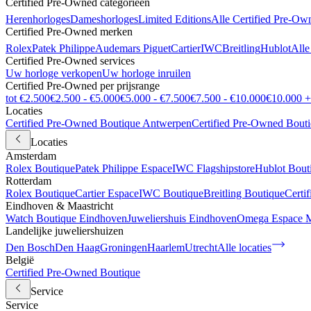
Certified Pre-Owned categorieën
Herenhorloges
Dameshorloges
Limited Editions
Alle Certified Pre-Ow
Certified Pre-Owned merken
Rolex
Patek Philippe
Audemars Piguet
Cartier
IWC
Breitling
Hublot
Alle
Certified Pre-Owned services
Uw horloge verkopen
Uw horloge inruilen
Certified Pre-Owned per prijsrange
tot €2.500
€2.500 - €5.000
€5.000 - €7.500
€7.500 - €10.000
€10.000 +
Locaties
Certified Pre-Owned Boutique Antwerpen
Certified Pre-Owned Bout
Locaties
Amsterdam
Rolex Boutique
Patek Philippe Espace
IWC Flagshipstore
Hublot Bout
Rotterdam
Rolex Boutique
Cartier Espace
IWC Boutique
Breitling Boutique
Certi
Eindhoven & Maastricht
Watch Boutique Eindhoven
Juweliershuis Eindhoven
Omega Espace M
Landelijke juweliershuizen
Den Bosch
Den Haag
Groningen
Haarlem
Utrecht
Alle locaties
België
Certified Pre-Owned Boutique
Service
Service