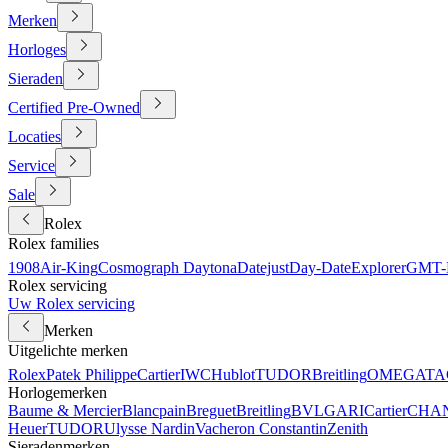
Merken
Horloges
Sieraden
Certified Pre-Owned
Locaties
Service
Sale
Rolex
Rolex families
1908
Air-King
Cosmograph Daytona
Datejust
Day-Date
Explorer
GMT-M
Rolex servicing
Uw Rolex servicing
Merken
Uitgelichte merken
Rolex
Patek Philippe
Cartier
IWC
Hublot
TUDOR
Breitling
OMEGA
TA
Horlogemerken
Baume & Mercier
Blancpain
Breguet
Breitling
BVLGARI
Cartier
CHA
Heuer
TUDOR
Ulysse Nardin
Vacheron Constantin
Zenith
Sieradenmerken