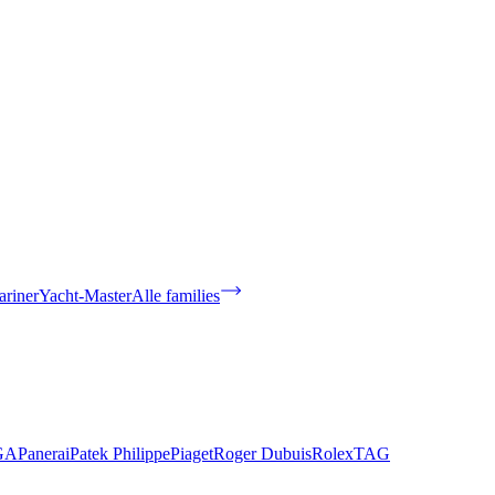
riner
Yacht-Master
Alle families
GA
Panerai
Patek Philippe
Piaget
Roger Dubuis
Rolex
TAG