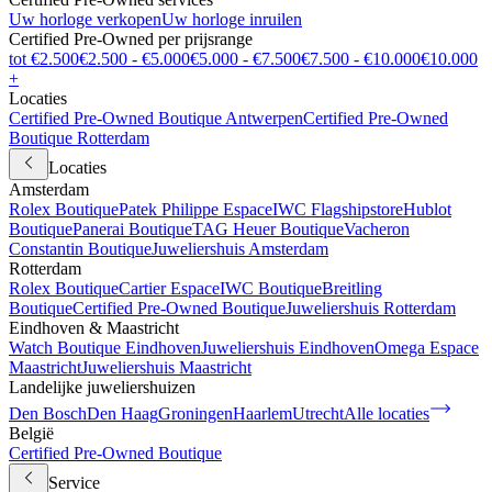
Uw horloge verkopen
Uw horloge inruilen
Certified Pre-Owned per prijsrange
tot €2.500
€2.500 - €5.000
€5.000 - €7.500
€7.500 - €10.000
€10.000
+
Locaties
Certified Pre-Owned Boutique Antwerpen
Certified Pre-Owned
Boutique Rotterdam
Locaties
Amsterdam
Rolex Boutique
Patek Philippe Espace
IWC Flagshipstore
Hublot
Boutique
Panerai Boutique
TAG Heuer Boutique
Vacheron
Constantin Boutique
Juweliershuis Amsterdam
Rotterdam
Rolex Boutique
Cartier Espace
IWC Boutique
Breitling
Boutique
Certified Pre-Owned Boutique
Juweliershuis Rotterdam
Eindhoven & Maastricht
Watch Boutique Eindhoven
Juweliershuis Eindhoven
Omega Espace
Maastricht
Juweliershuis Maastricht
Landelijke juweliershuizen
Den Bosch
Den Haag
Groningen
Haarlem
Utrecht
Alle locaties
België
Certified Pre-Owned Boutique
Service