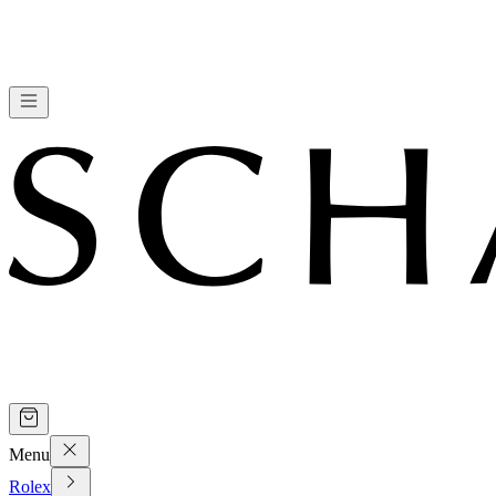
Menu
Rolex