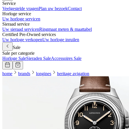
Service
Veelgestelde vragen
Plan uw bezoek
Contact
Horloge service
Uw horloge servicen
Sieraad service
Uw sieraad servicen
Ringmaat meten & maattabel
Certified Pre-Owned services
Uw horloge verkopen
Uw horloge inruilen
Sale
Sale per categorie
Horloge Sale
Sieraden Sale
Accessoires Sale
home
brands
longines
heritage avigation