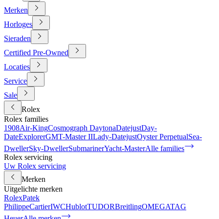
Merken
Horloges
Sieraden
Certified Pre-Owned
Locaties
Service
Sale
Rolex
Rolex families
1908
Air-King
Cosmograph Daytona
Datejust
Day-
Date
Explorer
GMT-Master II
Lady-Datejust
Oyster Perpetual
Sea-
Dweller
Sky-Dweller
Submariner
Yacht-Master
Alle families
Rolex servicing
Uw Rolex servicing
Merken
Uitgelichte merken
Rolex
Patek
Philippe
Cartier
IWC
Hublot
TUDOR
Breitling
OMEGA
TAG
Heuer
Alle merken