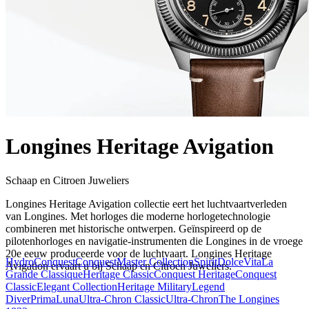
Longines Heritage Avigation
Schaap en Citroen Juweliers
Longines Heritage Avigation collectie eert het luchtvaartverleden
van Longines. Met horloges die moderne horlogetechnologie
combineren met historische ontwerpen. Geïnspireerd op de
pilotenhorloges en navigatie-instrumenten die Longines in de vroege
20e eeuw produceerde voor de luchtvaart. Longines Heritage
HydroConquest
Conquest
Master Collection
Spirit
DolceVita
La
Avigation ervaart u bij Schaap en Citroen Juweliers.
Grande Classique
Heritage Classic
Conquest Heritage
Conquest
Classic
Elegant Collection
Heritage Military
Legend
Diver
PrimaLuna
Ultra-Chron Classic
Ultra-Chron
The Longines