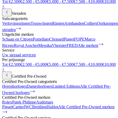
Tot €2.500
€2.500 - €5.000
€5.000 - €7.500
€7.500 - €10.000
€10.000
+
Sieraden
Subcategorieën
Verlovingsringen
Trouwringen
Ringen
Armbanden
Colliers
Oorknoppen
sieraden
Uitgelichte merken
Schaap en Citroen
Pomellato
Chopard
Piaget
FOPE
Marco
Bicego
Royal Asscher
Messika
Vhernier
FRED
Alle merken
Service
Uw sieraad servicen
Per prijsrange
Tot €2.500
€2.500 - €5.000
€5.000 - €7.500
€7.500 - €10.000
€10.000
+
Certified Pre-Owned
Certified Pre-Owned categorieën
Herenhorloges
Dameshorloges
Limited Editions
Alle Certified Pre-
Owned horloges
Certified Pre-Owned merken
Rolex
Patek Philippe
Audemars
Piguet
Cartier
IWC
Breitling
Hublot
Alle Certified Pre-Owned merken
Certified Pre-Owned services