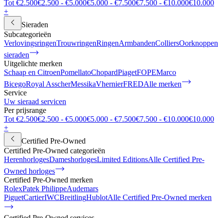
Tot €2.500
€2.500 - €5.000
€5.000 - €7.500
€7.500 - €10.000
€10.000
+
Sieraden
Subcategorieën
Verlovingsringen
Trouwringen
Ringen
Armbanden
Colliers
Oorknoppen
sieraden
Uitgelichte merken
Schaap en Citroen
Pomellato
Chopard
Piaget
FOPE
Marco
Bicego
Royal Asscher
Messika
Vhernier
FRED
Alle merken
Service
Uw sieraad servicen
Per prijsrange
Tot €2.500
€2.500 - €5.000
€5.000 - €7.500
€7.500 - €10.000
€10.000
+
Certified Pre-Owned
Certified Pre-Owned categorieën
Herenhorloges
Dameshorloges
Limited Editions
Alle Certified Pre-
Owned horloges
Certified Pre-Owned merken
Rolex
Patek Philippe
Audemars
Piguet
Cartier
IWC
Breitling
Hublot
Alle Certified Pre-Owned merken
Certified Pre-Owned services