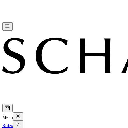
Menu
Rolex