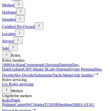
Merken
Horloges
Sieraden
Certified Pre-Owned
Locaties
Service
Sale
Rolex
Rolex families
1908
Air-King
Cosmograph Daytona
Datejust
Day-
Date
Explorer
GMT-Master II
Lady-Datejust
Oyster Perpetual
Sea-
Dweller
Sky-Dweller
Submariner
Yacht-Master
Alle families
Rolex servicing
Uw Rolex servicing
Merken
Uitgelichte merken
Rolex
Patek
Philippe
Cartier
IWC
Hublot
TUDOR
Breitling
OMEGA
TAG
Heuer
Alle merken