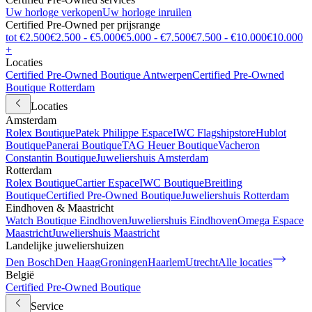
Uw horloge verkopen
Uw horloge inruilen
Certified Pre-Owned per prijsrange
tot €2.500
€2.500 - €5.000
€5.000 - €7.500
€7.500 - €10.000
€10.000
+
Locaties
Certified Pre-Owned Boutique Antwerpen
Certified Pre-Owned
Boutique Rotterdam
Locaties
Amsterdam
Rolex Boutique
Patek Philippe Espace
IWC Flagshipstore
Hublot
Boutique
Panerai Boutique
TAG Heuer Boutique
Vacheron
Constantin Boutique
Juweliershuis Amsterdam
Rotterdam
Rolex Boutique
Cartier Espace
IWC Boutique
Breitling
Boutique
Certified Pre-Owned Boutique
Juweliershuis Rotterdam
Eindhoven & Maastricht
Watch Boutique Eindhoven
Juweliershuis Eindhoven
Omega Espace
Maastricht
Juweliershuis Maastricht
Landelijke juweliershuizen
Den Bosch
Den Haag
Groningen
Haarlem
Utrecht
Alle locaties
België
Certified Pre-Owned Boutique
Service