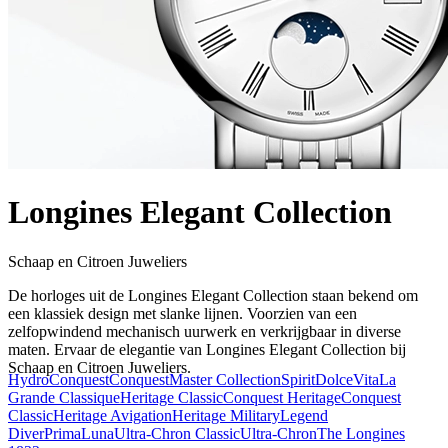
Longines Elegant Collection
Schaap en Citroen Juweliers
De horloges uit de Longines Elegant Collection staan bekend om
een klassiek design met slanke lijnen. Voorzien van een
zelfopwindend mechanisch uurwerk en verkrijgbaar in diverse
maten. Ervaar de elegantie van Longines Elegant Collection bij
Schaap en Citroen Juweliers.
HydroConquest
Conquest
Master Collection
Spirit
DolceVita
La
Grande Classique
Heritage Classic
Conquest Heritage
Conquest
Classic
Heritage Avigation
Heritage Military
Legend
Diver
PrimaLuna
Ultra-Chron Classic
Ultra-Chron
The Longines