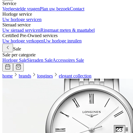
Service
Veelgestelde vragen
Plan uw bezoek
Contact
Horloge service
Uw horloge servicen
Sieraad service
Uw sieraad servicen
Ringmaat meten & maattabel
Certified Pre-Owned services
Uw horloge verkopen
Uw horloge inruilen
Sale
Sale per categorie
Horloge Sale
Sieraden Sale
Accessoires Sale
home
brands
longines
elegant collection