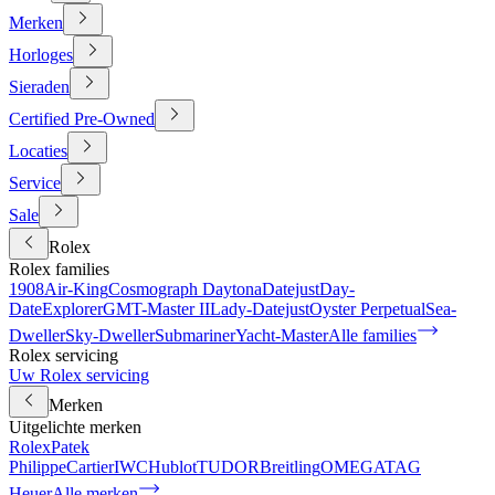
Merken
Horloges
Sieraden
Certified Pre-Owned
Locaties
Service
Sale
Rolex
Rolex families
1908
Air-King
Cosmograph Daytona
Datejust
Day-
Date
Explorer
GMT-Master II
Lady-Datejust
Oyster Perpetual
Sea-
Dweller
Sky-Dweller
Submariner
Yacht-Master
Alle families
Rolex servicing
Uw Rolex servicing
Merken
Uitgelichte merken
Rolex
Patek
Philippe
Cartier
IWC
Hublot
TUDOR
Breitling
OMEGA
TAG
Heuer
Alle merken