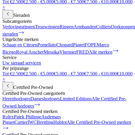
Tot €2.500
€2.500 - €5.000
€5.000 - €7.500
€7.500 - €10.000
€10.000
+
Sieraden
Subcategorieën
Verlovingsringen
Trouwringen
Ringen
Armbanden
Colliers
Oorknoppen
sieraden
Uitgelichte merken
Schaap en Citroen
Pomellato
Chopard
Piaget
FOPE
Marco
Bicego
Royal Asscher
Messika
Vhernier
FRED
Alle merken
Service
Uw sieraad servicen
Per prijsrange
Tot €2.500
€2.500 - €5.000
€5.000 - €7.500
€7.500 - €10.000
€10.000
+
Certified Pre-Owned
Certified Pre-Owned categorieën
Herenhorloges
Dameshorloges
Limited Editions
Alle Certified Pre-
Owned horloges
Certified Pre-Owned merken
Rolex
Patek Philippe
Audemars
Piguet
Cartier
IWC
Breitling
Hublot
Alle Certified Pre-Owned merken
Certified Pre-Owned services