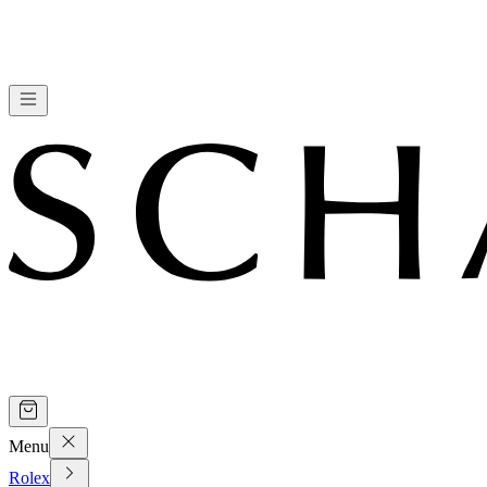
Menu
Rolex