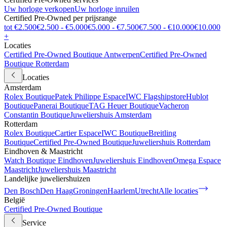
Uw horloge verkopen
Uw horloge inruilen
Certified Pre-Owned per prijsrange
tot €2.500
€2.500 - €5.000
€5.000 - €7.500
€7.500 - €10.000
€10.000
+
Locaties
Certified Pre-Owned Boutique Antwerpen
Certified Pre-Owned
Boutique Rotterdam
Locaties
Amsterdam
Rolex Boutique
Patek Philippe Espace
IWC Flagshipstore
Hublot
Boutique
Panerai Boutique
TAG Heuer Boutique
Vacheron
Constantin Boutique
Juweliershuis Amsterdam
Rotterdam
Rolex Boutique
Cartier Espace
IWC Boutique
Breitling
Boutique
Certified Pre-Owned Boutique
Juweliershuis Rotterdam
Eindhoven & Maastricht
Watch Boutique Eindhoven
Juweliershuis Eindhoven
Omega Espace
Maastricht
Juweliershuis Maastricht
Landelijke juweliershuizen
Den Bosch
Den Haag
Groningen
Haarlem
Utrecht
Alle locaties
België
Certified Pre-Owned Boutique
Service