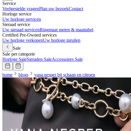
Service
Veelgestelde vragen
Plan uw bezoek
Contact
Horloge service
Uw horloge servicen
Sieraad service
Uw sieraad servicen
Ringmaat meten & maattabel
Certified Pre-Owned services
Uw horloge verkopen
Uw horloge inruilen
Sale
Sale per categorie
Horloge Sale
Sieraden Sale
Accessoires Sale
home
blogs
yana nesper bij schaap en citroen