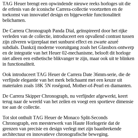
TAG Heuer brengt een opwindende nieuwe reeks horloges uit die
de erfenis van de iconische Carrera-collectie voortzetten en de
toekomst van innovatief design en bijgewerkte functionaliteit
belichamen.
De Carrera Chronograph Panda Dial, geïnspireerd door het rijke
verleden van de collectie, introduceert een opvallend contrast tussen
zijn zilveren wijzerplaat met sunburst effect en zwarte azuré
subdials. Dankzij moderne vooruitgang zoals het Glassbox-ontwerp
en de integratie van het Heuer 02-mechanisme, belooft dit horloge
niet alleen een esthetische blikvanger te zijn, maar ook uit te blinken
in functionaliteit.
Ook introduceert TAG Heuer de Carrera Date 36mm-serie, die de
verfijnde elegantie van het merk belichaamt met een keuze uit
materialen zoals 18K 5N roségoud, Mother-of-Pearl en diamanten.
De Carrera Skipper Chronograph, nu verfijnder afgewerkt, keert
terug naar de wereld van het zeilen en voegt een sportieve dimensie
toe aan de collectie.
Tot slot onthult TAG Heuer de Monaco Split-Seconds
Chronograph, een meesterwerk van Haute Horlogerie dat de
grenzen van precisie en design verlegt met zijn baanbrekende
architectuur en innovatieve chronografische beweging.