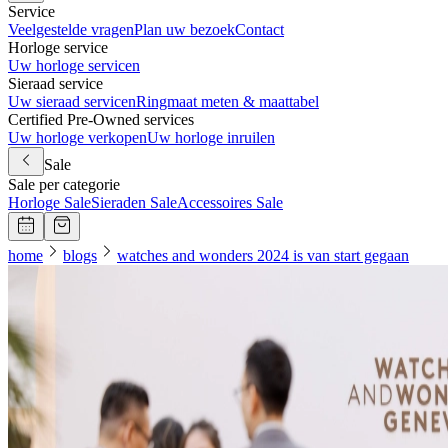
Service
Veelgestelde vragen
Plan uw bezoek
Contact
Horloge service
Uw horloge servicen
Sieraad service
Uw sieraad servicen
Ringmaat meten & maattabel
Certified Pre-Owned services
Uw horloge verkopen
Uw horloge inruilen
Sale
Sale per categorie
Horloge Sale
Sieraden Sale
Accessoires Sale
home
blogs
watches and wonders 2024 is van start gegaan