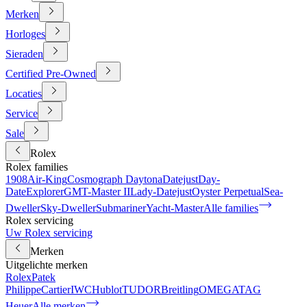
Merken
Horloges
Sieraden
Certified Pre-Owned
Locaties
Service
Sale
Rolex
Rolex families
1908
Air-King
Cosmograph Daytona
Datejust
Day-
Date
Explorer
GMT-Master II
Lady-Datejust
Oyster Perpetual
Sea-
Dweller
Sky-Dweller
Submariner
Yacht-Master
Alle families
Rolex servicing
Uw Rolex servicing
Merken
Uitgelichte merken
Rolex
Patek
Philippe
Cartier
IWC
Hublot
TUDOR
Breitling
OMEGA
TAG
Heuer
Alle merken