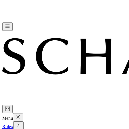
Menu
Rolex