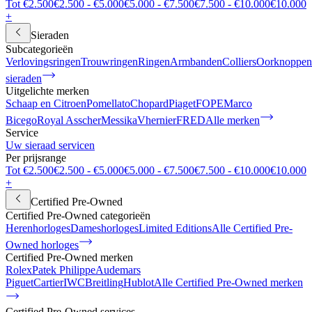
Tot €2.500
€2.500 - €5.000
€5.000 - €7.500
€7.500 - €10.000
€10.000
+
Sieraden
Subcategorieën
Verlovingsringen
Trouwringen
Ringen
Armbanden
Colliers
Oorknoppen
sieraden
Uitgelichte merken
Schaap en Citroen
Pomellato
Chopard
Piaget
FOPE
Marco
Bicego
Royal Asscher
Messika
Vhernier
FRED
Alle merken
Service
Uw sieraad servicen
Per prijsrange
Tot €2.500
€2.500 - €5.000
€5.000 - €7.500
€7.500 - €10.000
€10.000
+
Certified Pre-Owned
Certified Pre-Owned categorieën
Herenhorloges
Dameshorloges
Limited Editions
Alle Certified Pre-
Owned horloges
Certified Pre-Owned merken
Rolex
Patek Philippe
Audemars
Piguet
Cartier
IWC
Breitling
Hublot
Alle Certified Pre-Owned merken
Certified Pre-Owned services