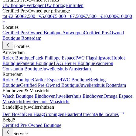
Uw horloge verkopen
Uw horloge inruilen
Certified Pre-Owned per prijsrange
tot €2.500
€2.500 - €5.000
€5.000 - €7.500
€7.500 - €10.000
€10.000
+
Locaties
Certified Pre-Owned Boutique Antwerpen
Certified Pre-Owned
Boutique Rotterdam
Locaties
Amsterdam
Rolex Boutique
Patek Philippe Espace
IWC Flagshipstore
Hublot
Boutique
Panerai Boutique
TAG Heuer Boutique
Vacheron
Constantin Boutique
Juweliershuis Amsterdam
Rotterdam
Rolex Boutique
Cartier Espace
IWC Boutique
Breitling
Boutique
Certified Pre-Owned Boutique
Juweliershuis Rotterdam
Eindhoven & Maastricht
Watch Boutique Eindhoven
Juweliershuis Eindhoven
Omega Espace
Maastricht
Juweliershuis Maastricht
Landelijke juweliershuizen
Den Bosch
Den Haag
Groningen
Haarlem
Utrecht
Alle locaties
België
Certified Pre-Owned Boutique
Service