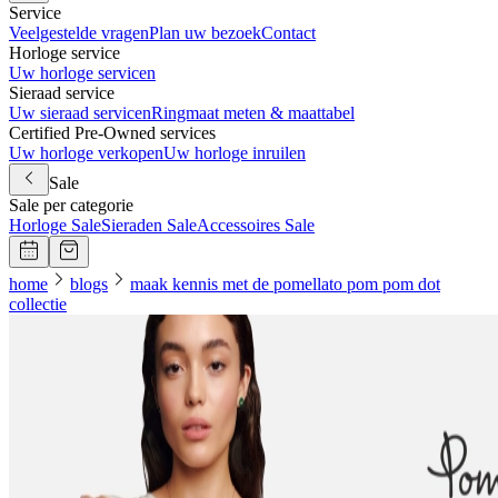
Service
Veelgestelde vragen
Plan uw bezoek
Contact
Horloge service
Uw horloge servicen
Sieraad service
Uw sieraad servicen
Ringmaat meten & maattabel
Certified Pre-Owned services
Uw horloge verkopen
Uw horloge inruilen
Sale
Sale per categorie
Horloge Sale
Sieraden Sale
Accessoires Sale
home
blogs
maak kennis met de pomellato pom pom dot
collectie