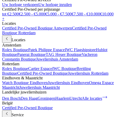
Uw horloge verkopen
Uw horloge inruilen
Certified Pre-Owned per prijsrange
tot €2.500
€2.500 - €5.000
€5.000 - €7.500
€7.500 - €10.000
€10.000
+
Locaties
Certified Pre-Owned Boutique Antwerpen
Certified Pre-Owned
Boutique Rotterdam
Locaties
Amsterdam
Rolex Boutique
Patek Philippe Espace
IWC Flagshipstore
Hublot
Boutique
Panerai Boutique
TAG Heuer Boutique
Vacheron
Constantin Boutique
Juweliershuis Amsterdam
Rotterdam
Rolex Boutique
Cartier Espace
IWC Boutique
Breitling
Boutique
Certified Pre-Owned Boutique
Juweliershuis Rotterdam
Eindhoven & Maastricht
Watch Boutique Eindhoven
Juweliershuis Eindhoven
Omega Espace
Maastricht
Juweliershuis Maastricht
Landelijke juweliershuizen
Den Bosch
Den Haag
Groningen
Haarlem
Utrecht
Alle locaties
België
Certified Pre-Owned Boutique
Service