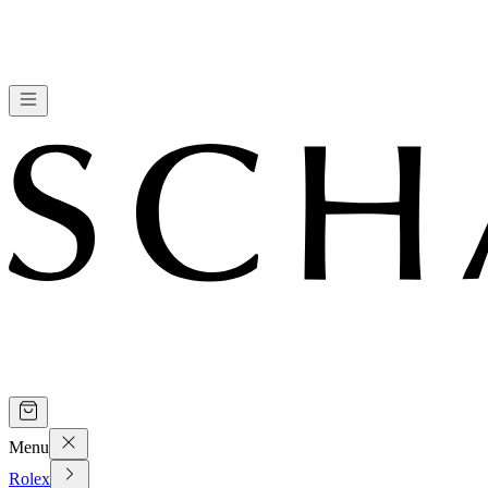
Menu
Rolex