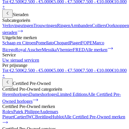
Tot €2.500
€2.500 - €5.000
€5.000 - €7.500
€7.500 - €10.000
€10.000
+
Sieraden
Subcategorieën
Verlovingsringen
Trouwringen
Ringen
Armbanden
Colliers
Oorknoppen
sieraden
Uitgelichte merken
Schaap en Citroen
Pomellato
Chopard
Piaget
FOPE
Marco
Bicego
Royal Asscher
Messika
Vhernier
FRED
Alle merken
Service
Uw sieraad servicen
Per prijsrange
Tot €2.500
€2.500 - €5.000
€5.000 - €7.500
€7.500 - €10.000
€10.000
+
Certified Pre-Owned
Certified Pre-Owned categorieën
Herenhorloges
Dameshorloges
Limited Editions
Alle Certified Pre-
Owned horloges
Certified Pre-Owned merken
Rolex
Patek Philippe
Audemars
Piguet
Cartier
IWC
Breitling
Hublot
Alle Certified Pre-Owned merken
Certified Pre-Owned services