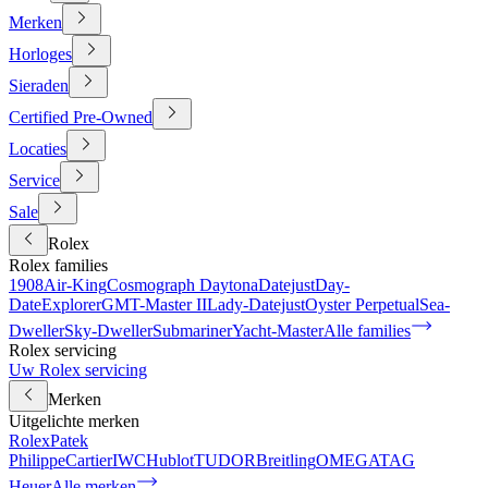
Merken
Horloges
Sieraden
Certified Pre-Owned
Locaties
Service
Sale
Rolex
Rolex families
1908
Air-King
Cosmograph Daytona
Datejust
Day-
Date
Explorer
GMT-Master II
Lady-Datejust
Oyster Perpetual
Sea-
Dweller
Sky-Dweller
Submariner
Yacht-Master
Alle families
Rolex servicing
Uw Rolex servicing
Merken
Uitgelichte merken
Rolex
Patek
Philippe
Cartier
IWC
Hublot
TUDOR
Breitling
OMEGA
TAG
Heuer
Alle merken