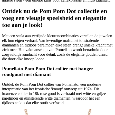
andere steen - een unieke kans voor zelfexpressie en individualiteit.
Ontdek nu de Pom Pom Dot collectie en
voeg een vleugje speelsheid en elegantie
toe aan je look!
Met een scala aan verfijnde kleurencombinaties vertellen de juwelen
elk hun eigen verhaal. Van levendige malachiet tot stralende
diamanten en tijdloos parelmoer, elke steen brengt unieke kracht met
zich mee. Het vakmanschap van Pomellato wordt benadrukt door
zorgvuldige aandacht voor detail, zoals de elegante gouden draad
die door elke knoop loopt.
Pomellato Pom Pom Dot collier met hanger
roodgoud met diamant
Ontdek de Pom Pom Dot collier van Pomellato: een moderne
interpretatie van het iconische 'knoop' ontwerp uit 1974. Dit
luxueuze collier in 18k rosé goud is verfraaid met witte en grijze
parelmoer en glinsterende witte diamanten, waardoor het een
tijdloos stuk is dat elke outfit verfraaid.