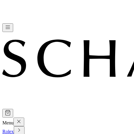
Menu
Rolex