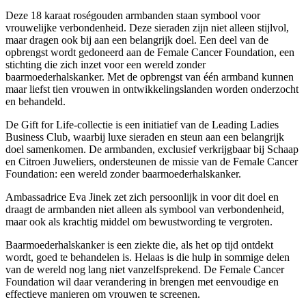
Deze 18 karaat roségouden armbanden staan symbool voor
vrouwelijke verbondenheid. Deze sieraden zijn niet alleen stijlvol,
maar dragen ook bij aan een belangrijk doel. Een deel van de
opbrengst wordt gedoneerd aan de Female Cancer Foundation, een
stichting die zich inzet voor een wereld zonder
baarmoederhalskanker. Met de opbrengst van één armband kunnen
maar liefst tien vrouwen in ontwikkelingslanden worden onderzocht
en behandeld.
De Gift for Life-collectie is een initiatief van de Leading Ladies
Business Club, waarbij luxe sieraden en steun aan een belangrijk
doel samenkomen. De armbanden, exclusief verkrijgbaar bij Schaap
en Citroen Juweliers, ondersteunen de missie van de Female Cancer
Foundation: een wereld zonder baarmoederhalskanker.
Ambassadrice Eva Jinek zet zich persoonlijk in voor dit doel en
draagt de armbanden niet alleen als symbool van verbondenheid,
maar ook als krachtig middel om bewustwording te vergroten.
Baarmoederhalskanker is een ziekte die, als het op tijd ontdekt
wordt, goed te behandelen is. Helaas is die hulp in sommige delen
van de wereld nog lang niet vanzelfsprekend. De Female Cancer
Foundation wil daar verandering in brengen met eenvoudige en
effectieve manieren om vrouwen te screenen.