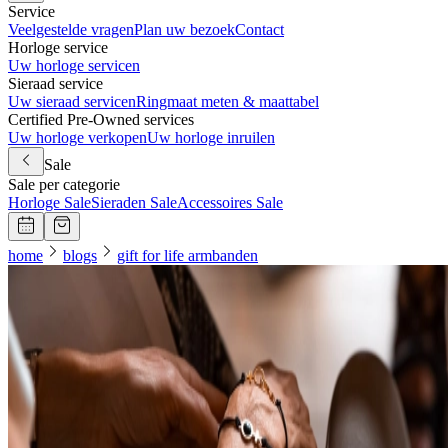
Service
Veelgestelde vragen
Plan uw bezoek
Contact
Horloge service
Uw horloge servicen
Sieraad service
Uw sieraad servicen
Ringmaat meten & maattabel
Certified Pre-Owned services
Uw horloge verkopen
Uw horloge inruilen
Sale
Sale per categorie
Horloge Sale
Sieraden Sale
Accessoires Sale
home
blogs
gift for life armbanden