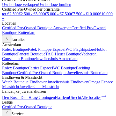
Uw horloge verkopen
Uw horloge inruilen
Certified Pre-Owned per prijsrange
tot €2.500
€2.500 - €5.000
€5.000 - €7.500
€7.500 - €10.000
€10.000
+
Locaties
Certified Pre-Owned Boutique Antwerpen
Certified Pre-Owned
Boutique Rotterdam
Locaties
Amsterdam
Rolex Boutique
Patek Philippe Espace
IWC Flagshipstore
Hublot
Boutique
Panerai Boutique
TAG Heuer Boutique
Vacheron
Constantin Boutique
Juweliershuis Amsterdam
Rotterdam
Rolex Boutique
Cartier Espace
IWC Boutique
Breitling
Boutique
Certified Pre-Owned Boutique
Juweliershuis Rotterdam
Eindhoven & Maastricht
Watch Boutique Eindhoven
Juweliershuis Eindhoven
Omega Espace
Maastricht
Juweliershuis Maastricht
Landelijke juweliershuizen
Den Bosch
Den Haag
Groningen
Haarlem
Utrecht
Alle locaties
België
Certified Pre-Owned Boutique
Service