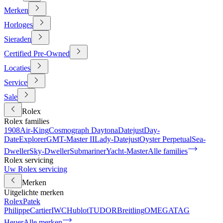
Merken
Horloges
Sieraden
Certified Pre-Owned
Locaties
Service
Sale
Rolex
Rolex families
1908
Air-King
Cosmograph Daytona
Datejust
Day-
Date
Explorer
GMT-Master II
Lady-Datejust
Oyster Perpetual
Sea-
Dweller
Sky-Dweller
Submariner
Yacht-Master
Alle families
Rolex servicing
Uw Rolex servicing
Merken
Uitgelichte merken
Rolex
Patek
Philippe
Cartier
IWC
Hublot
TUDOR
Breitling
OMEGA
TAG
Heuer
Alle merken