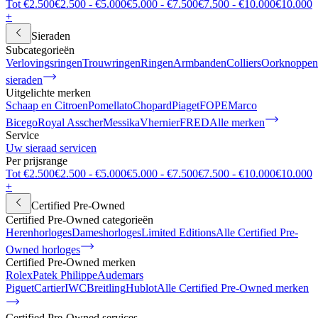
Tot €2.500
€2.500 - €5.000
€5.000 - €7.500
€7.500 - €10.000
€10.000
+
Sieraden
Subcategorieën
Verlovingsringen
Trouwringen
Ringen
Armbanden
Colliers
Oorknoppen
sieraden
Uitgelichte merken
Schaap en Citroen
Pomellato
Chopard
Piaget
FOPE
Marco
Bicego
Royal Asscher
Messika
Vhernier
FRED
Alle merken
Service
Uw sieraad servicen
Per prijsrange
Tot €2.500
€2.500 - €5.000
€5.000 - €7.500
€7.500 - €10.000
€10.000
+
Certified Pre-Owned
Certified Pre-Owned categorieën
Herenhorloges
Dameshorloges
Limited Editions
Alle Certified Pre-
Owned horloges
Certified Pre-Owned merken
Rolex
Patek Philippe
Audemars
Piguet
Cartier
IWC
Breitling
Hublot
Alle Certified Pre-Owned merken
Certified Pre-Owned services