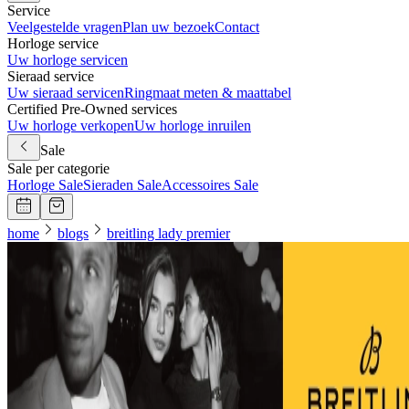
Service
Veelgestelde vragen
Plan uw bezoek
Contact
Horloge service
Uw horloge servicen
Sieraad service
Uw sieraad servicen
Ringmaat meten & maattabel
Certified Pre-Owned services
Uw horloge verkopen
Uw horloge inruilen
Sale
Sale per categorie
Horloge Sale
Sieraden Sale
Accessoires Sale
home
blogs
breitling lady premier