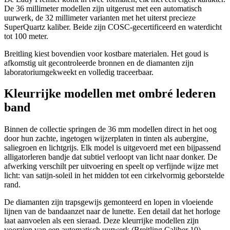
De 36 millimeter modellen zijn uitgerust met een automatisch
uurwerk, de 32 millimeter varianten met het uiterst precieze
SuperQuartz kaliber. Beide zijn COSC-gecertificeerd en waterdicht
tot 100 meter.
Breitling kiest bovendien voor kostbare materialen. Het goud is
afkomstig uit gecontroleerde bronnen en de diamanten zijn
laboratoriumgekweekt en volledig traceerbaar.
Kleurrijke modellen met ombré lederen
band
Binnen de collectie springen de 36 mm modellen direct in het oog
door hun zachte, ingetogen wijzerplaten in tinten als aubergine,
saliegroen en lichtgrijs. Elk model is uitgevoerd met een bijpassend
alligatorleren bandje dat subtiel verloopt van licht naar donker. De
afwerking verschilt per uitvoering en speelt op verfijnde wijze met
licht: van satijn-soleil in het midden tot een cirkelvormig geborstelde
rand.
De diamanten zijn trapsgewijs gemonteerd en lopen in vloeiende
lijnen van de bandaanzet naar de lunette. Een detail dat het horloge
laat aanvoelen als een sieraad. Deze kleurrijke modellen zijn
voorzien van een automatisch uurwerk (Breitling Caliber 10),