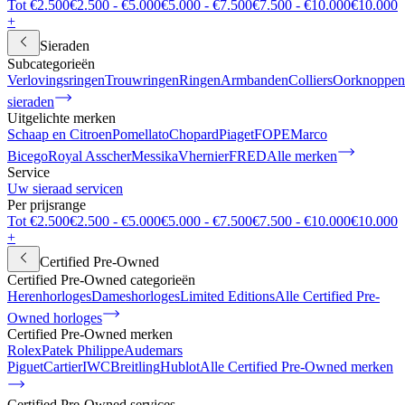
Tot €2.500
€2.500 - €5.000
€5.000 - €7.500
€7.500 - €10.000
€10.000
+
Sieraden
Subcategorieën
Verlovingsringen
Trouwringen
Ringen
Armbanden
Colliers
Oorknoppen
sieraden
Uitgelichte merken
Schaap en Citroen
Pomellato
Chopard
Piaget
FOPE
Marco
Bicego
Royal Asscher
Messika
Vhernier
FRED
Alle merken
Service
Uw sieraad servicen
Per prijsrange
Tot €2.500
€2.500 - €5.000
€5.000 - €7.500
€7.500 - €10.000
€10.000
+
Certified Pre-Owned
Certified Pre-Owned categorieën
Herenhorloges
Dameshorloges
Limited Editions
Alle Certified Pre-
Owned horloges
Certified Pre-Owned merken
Rolex
Patek Philippe
Audemars
Piguet
Cartier
IWC
Breitling
Hublot
Alle Certified Pre-Owned merken
Certified Pre-Owned services