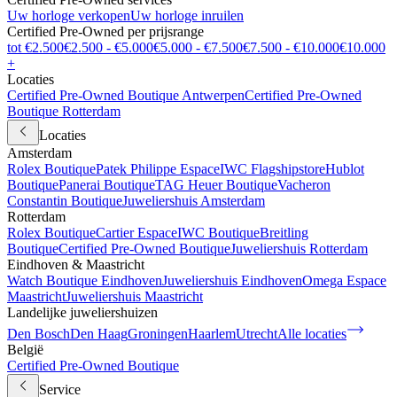
Uw horloge verkopen
Uw horloge inruilen
Certified Pre-Owned per prijsrange
tot €2.500
€2.500 - €5.000
€5.000 - €7.500
€7.500 - €10.000
€10.000
+
Locaties
Certified Pre-Owned Boutique Antwerpen
Certified Pre-Owned
Boutique Rotterdam
Locaties
Amsterdam
Rolex Boutique
Patek Philippe Espace
IWC Flagshipstore
Hublot
Boutique
Panerai Boutique
TAG Heuer Boutique
Vacheron
Constantin Boutique
Juweliershuis Amsterdam
Rotterdam
Rolex Boutique
Cartier Espace
IWC Boutique
Breitling
Boutique
Certified Pre-Owned Boutique
Juweliershuis Rotterdam
Eindhoven & Maastricht
Watch Boutique Eindhoven
Juweliershuis Eindhoven
Omega Espace
Maastricht
Juweliershuis Maastricht
Landelijke juweliershuizen
Den Bosch
Den Haag
Groningen
Haarlem
Utrecht
Alle locaties
België
Certified Pre-Owned Boutique
Service