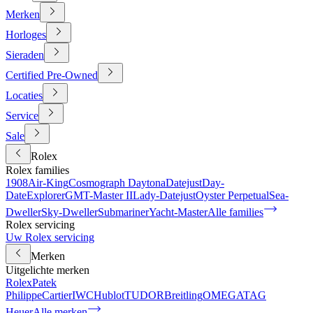
Merken
Horloges
Sieraden
Certified Pre-Owned
Locaties
Service
Sale
Rolex
Rolex families
1908
Air-King
Cosmograph Daytona
Datejust
Day-
Date
Explorer
GMT-Master II
Lady-Datejust
Oyster Perpetual
Sea-
Dweller
Sky-Dweller
Submariner
Yacht-Master
Alle families
Rolex servicing
Uw Rolex servicing
Merken
Uitgelichte merken
Rolex
Patek
Philippe
Cartier
IWC
Hublot
TUDOR
Breitling
OMEGA
TAG
Heuer
Alle merken