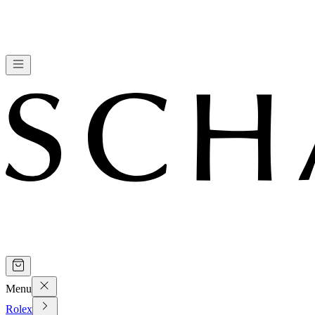
Menu
Rolex