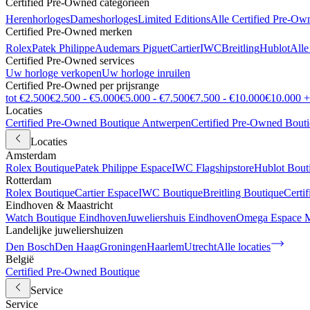
Certified Pre-Owned categorieën
Herenhorloges
Dameshorloges
Limited Editions
Alle Certified Pre-Ow
Certified Pre-Owned merken
Rolex
Patek Philippe
Audemars Piguet
Cartier
IWC
Breitling
Hublot
Alle
Certified Pre-Owned services
Uw horloge verkopen
Uw horloge inruilen
Certified Pre-Owned per prijsrange
tot €2.500
€2.500 - €5.000
€5.000 - €7.500
€7.500 - €10.000
€10.000 +
Locaties
Certified Pre-Owned Boutique Antwerpen
Certified Pre-Owned Bout
Locaties
Amsterdam
Rolex Boutique
Patek Philippe Espace
IWC Flagshipstore
Hublot Bout
Rotterdam
Rolex Boutique
Cartier Espace
IWC Boutique
Breitling Boutique
Certi
Eindhoven & Maastricht
Watch Boutique Eindhoven
Juweliershuis Eindhoven
Omega Espace M
Landelijke juweliershuizen
Den Bosch
Den Haag
Groningen
Haarlem
Utrecht
Alle locaties
België
Certified Pre-Owned Boutique
Service
Service