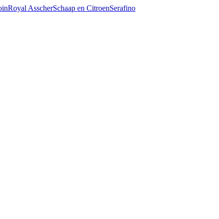
oin
Royal Asscher
Schaap en Citroen
Serafino