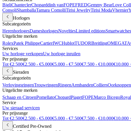
Bigli
Chantecler
Chopard
dinh van
FOPE
FRED
Gemmy Bear
Love Coll
Consoli
Shamballa
Tamara Comolli
Tirisi Jewelry
Tirisi Moda
Vhernier
Y
Horloges
Subcategorieën
Herenhorloges
Dameshorloges
Novelties
Limited editions
Smartwatche
Uitgelichte merken
Rolex
Patek Philippe
Cartier
IWC
Hublot
TUDOR
Breitling
OMEGA
TA
Services
Uw horloge verkopen
Uw horloge inruilen
Per prijsrange
Tot €2.500
€2.500 - €5.000
€5.000 - €7.500
€7.500 - €10.000
€10.000 
Sieraden
Subcategorieën
Verlovingsringen
Trouwringen
Ringen
Armbanden
Colliers
Oorknoppen
Uitgelichte merken
Schaap en Citroen
Pomellato
Chopard
Piaget
FOPE
Marco Bicego
Royal
Service
Uw sieraad servicen
Per prijsrange
Tot €2.500
€2.500 - €5.000
€5.000 - €7.500
€7.500 - €10.000
€10.000 
Certified Pre-Owned