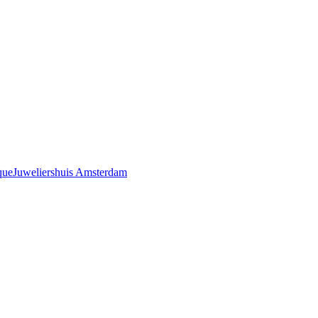
que
Juweliershuis Amsterdam