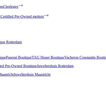
ned horloges
 Certified Pre-Owned merken
ique Rotterdam
ique
Panerai Boutique
TAG Heuer Boutique
Vacheron Constantin Bouti
fied Pre-Owned Boutique
Juweliershuis Rotterdam
aastricht
Juweliershuis Maastricht