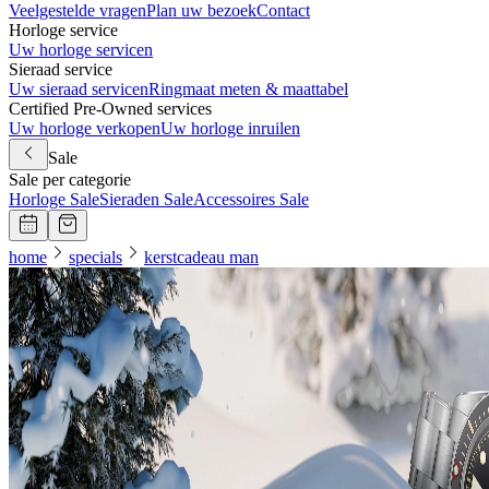
Veelgestelde vragen
Plan uw bezoek
Contact
Horloge service
Uw horloge servicen
Sieraad service
Uw sieraad servicen
Ringmaat meten & maattabel
Certified Pre-Owned services
Uw horloge verkopen
Uw horloge inruilen
Sale
Sale per categorie
Horloge Sale
Sieraden Sale
Accessoires Sale
home
specials
kerstcadeau man