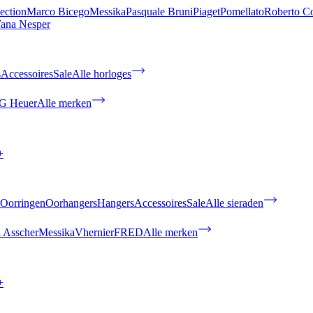
ection
Marco Bicego
Messika
Pasquale Bruni
Piaget
Pomellato
Roberto C
ana Nesper
s
Accessoires
Sale
Alle horloges
G Heuer
Alle merken
+
Oorringen
Oorhangers
Hangers
Accessoires
Sale
Alle sieraden
 Asscher
Messika
Vhernier
FRED
Alle merken
+