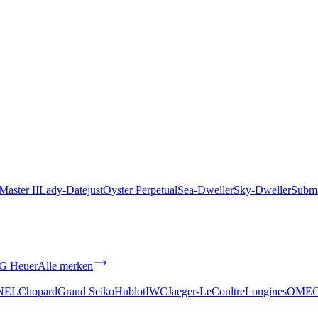
aster II
Lady-Datejust
Oyster Perpetual
Sea-Dweller
Sky-Dweller
Subma
G Heuer
Alle merken
NEL
Chopard
Grand Seiko
Hublot
IWC
Jaeger-LeCoultre
Longines
OME