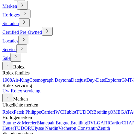
Merken
Horloges
Sieraden
Certified Pre-Owned
Locaties
Service
Sale
Rolex
Rolex families
1908
Air-King
Cosmograph Daytona
Datejust
Day-Date
Explorer
GMT-M
Rolex servicing
Uw Rolex servicing
Merken
Uitgelichte merken
Rolex
Patek Philippe
Cartier
IWC
Hublot
TUDOR
Breitling
OMEGA
TA
Horlogemerken
Baume & Mercier
Blancpain
Breguet
Breitling
BVLGARI
Cartier
CHA
Heuer
TUDOR
Ulysse Nardin
Vacheron Constantin
Zenith
Sieradenmerken