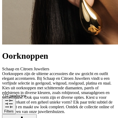
Oorknoppen
Schaap en Citroen Juweliers
Oorknoppen zijn de ultieme accessoires die uw gezicht en outfit
elegant accentueren. Bij Schaap en Citroen Juweliers vindt u een
verfijnde selectie in geelgoud, witgoud, roségoud, platina en staal.
Kies uit oorknoppen met schitterende diamanten, parels of
edelstenen in diverse kleuren, zoals robijnrood, smaragdgroen en
227 producten
saffierblauw. Ook qua vorm zijn er diverse opties. Kiest u voor
rond, vierkant of een geheel unieke vorm? Elk paar trekt subtiel de
aandacht en maakt uw look compleet. Ontdek de collectie online of
bezoek een van onze juweliershuizen.
Filters