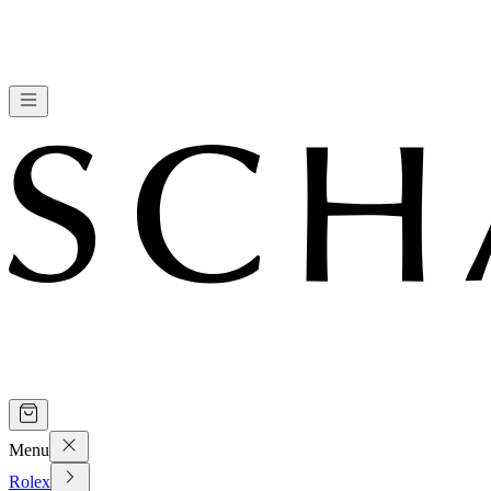
Menu
Rolex