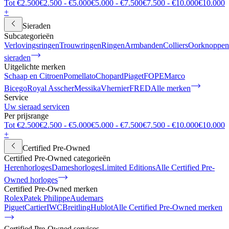
Tot €2.500
€2.500 - €5.000
€5.000 - €7.500
€7.500 - €10.000
€10.000
+
Sieraden
Subcategorieën
Verlovingsringen
Trouwringen
Ringen
Armbanden
Colliers
Oorknoppen
sieraden
Uitgelichte merken
Schaap en Citroen
Pomellato
Chopard
Piaget
FOPE
Marco
Bicego
Royal Asscher
Messika
Vhernier
FRED
Alle merken
Service
Uw sieraad servicen
Per prijsrange
Tot €2.500
€2.500 - €5.000
€5.000 - €7.500
€7.500 - €10.000
€10.000
+
Certified Pre-Owned
Certified Pre-Owned categorieën
Herenhorloges
Dameshorloges
Limited Editions
Alle Certified Pre-
Owned horloges
Certified Pre-Owned merken
Rolex
Patek Philippe
Audemars
Piguet
Cartier
IWC
Breitling
Hublot
Alle Certified Pre-Owned merken
Certified Pre-Owned services