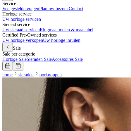
Service
Veelgestelde vragen
Plan uw bezoek
Contact
Horloge service
Uw horloge servicen
Sieraad service
Uw sieraad servicen
Ringmaat meten & maattabel
Certified Pre-Owned services
Uw horloge verkopen
Uw horloge inruilen
Sale
Sale per categorie
Horloge Sale
Sieraden Sale
Accessoires Sale
home
sieraden
oorknoppen