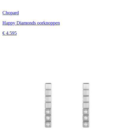
Chopard
Happy Diamonds oorknoppen
€ 4.595