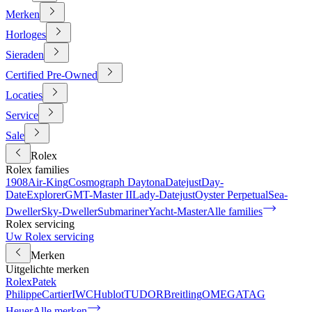
Merken
Horloges
Sieraden
Certified Pre-Owned
Locaties
Service
Sale
Rolex
Rolex families
1908
Air-King
Cosmograph Daytona
Datejust
Day-
Date
Explorer
GMT-Master II
Lady-Datejust
Oyster Perpetual
Sea-
Dweller
Sky-Dweller
Submariner
Yacht-Master
Alle families
Rolex servicing
Uw Rolex servicing
Merken
Uitgelichte merken
Rolex
Patek
Philippe
Cartier
IWC
Hublot
TUDOR
Breitling
OMEGA
TAG
Heuer
Alle merken