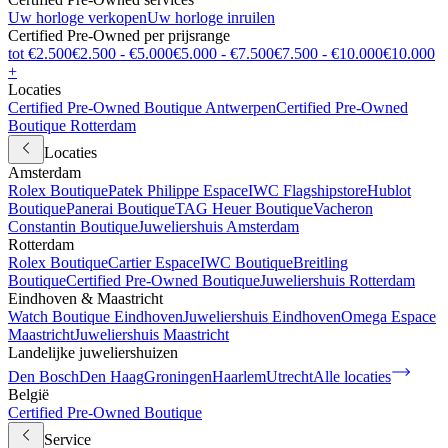
Uw horloge verkopen
Uw horloge inruilen
Certified Pre-Owned per prijsrange
tot €2.500
€2.500 - €5.000
€5.000 - €7.500
€7.500 - €10.000
€10.000
+
Locaties
Certified Pre-Owned Boutique Antwerpen
Certified Pre-Owned
Boutique Rotterdam
Locaties
Amsterdam
Rolex Boutique
Patek Philippe Espace
IWC Flagshipstore
Hublot
Boutique
Panerai Boutique
TAG Heuer Boutique
Vacheron
Constantin Boutique
Juweliershuis Amsterdam
Rotterdam
Rolex Boutique
Cartier Espace
IWC Boutique
Breitling
Boutique
Certified Pre-Owned Boutique
Juweliershuis Rotterdam
Eindhoven & Maastricht
Watch Boutique Eindhoven
Juweliershuis Eindhoven
Omega Espace
Maastricht
Juweliershuis Maastricht
Landelijke juweliershuizen
Den Bosch
Den Haag
Groningen
Haarlem
Utrecht
Alle locaties
België
Certified Pre-Owned Boutique
Service