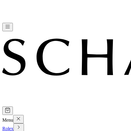
Menu
Rolex