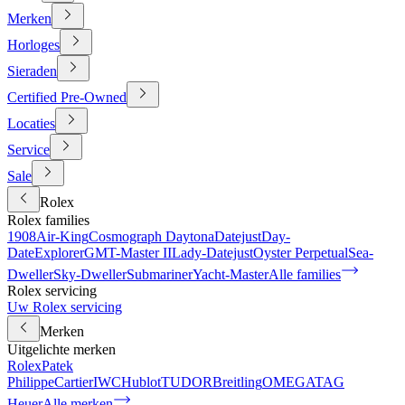
Merken
Horloges
Sieraden
Certified Pre-Owned
Locaties
Service
Sale
Rolex
Rolex families
1908
Air-King
Cosmograph Daytona
Datejust
Day-
Date
Explorer
GMT-Master II
Lady-Datejust
Oyster Perpetual
Sea-
Dweller
Sky-Dweller
Submariner
Yacht-Master
Alle families
Rolex servicing
Uw Rolex servicing
Merken
Uitgelichte merken
Rolex
Patek
Philippe
Cartier
IWC
Hublot
TUDOR
Breitling
OMEGA
TAG
Heuer
Alle merken