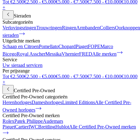
Tot €2.500
€2.500 - €5.000
€5.000 - €7.500
€7.500 - €10.000
€10.000
+
Sieraden
Subcategorieën
Verlovingsringen
Trouwringen
Ringen
Armbanden
Colliers
Oorknoppen
sieraden
Uitgelichte merken
Schaap en Citroen
Pomellato
Chopard
Piaget
FOPE
Marco
Bicego
Royal Asscher
Messika
Vhernier
FRED
Alle merken
Service
Uw sieraad servicen
Per prijsrange
Tot €2.500
€2.500 - €5.000
€5.000 - €7.500
€7.500 - €10.000
€10.000
+
Certified Pre-Owned
Certified Pre-Owned categorieën
Herenhorloges
Dameshorloges
Limited Editions
Alle Certified Pre-
Owned horloges
Certified Pre-Owned merken
Rolex
Patek Philippe
Audemars
Piguet
Cartier
IWC
Breitling
Hublot
Alle Certified Pre-Owned merken
Certified Pre-Owned services