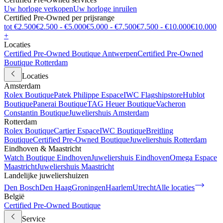
Uw horloge verkopen
Uw horloge inruilen
Certified Pre-Owned per prijsrange
tot €2.500
€2.500 - €5.000
€5.000 - €7.500
€7.500 - €10.000
€10.000
+
Locaties
Certified Pre-Owned Boutique Antwerpen
Certified Pre-Owned
Boutique Rotterdam
Locaties
Amsterdam
Rolex Boutique
Patek Philippe Espace
IWC Flagshipstore
Hublot
Boutique
Panerai Boutique
TAG Heuer Boutique
Vacheron
Constantin Boutique
Juweliershuis Amsterdam
Rotterdam
Rolex Boutique
Cartier Espace
IWC Boutique
Breitling
Boutique
Certified Pre-Owned Boutique
Juweliershuis Rotterdam
Eindhoven & Maastricht
Watch Boutique Eindhoven
Juweliershuis Eindhoven
Omega Espace
Maastricht
Juweliershuis Maastricht
Landelijke juweliershuizen
Den Bosch
Den Haag
Groningen
Haarlem
Utrecht
Alle locaties
België
Certified Pre-Owned Boutique
Service