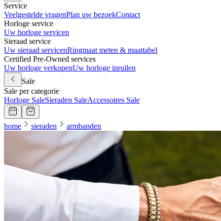
Service
Veelgestelde vragen
Plan uw bezoek
Contact
Horloge service
Uw horloge servicen
Sieraad service
Uw sieraad servicen
Ringmaat meten & maattabel
Certified Pre-Owned services
Uw horloge verkopen
Uw horloge inruilen
Sale
Sale per categorie
Horloge Sale
Sieraden Sale
Accessoires Sale
home
sieraden
armbanden