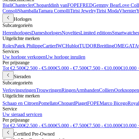
Bigli
Chantecler
Chopard
dinh van
FOPE
FRED
Gemmy Bear
Love Coll
Consoli
Shamballa
Tamara Comolli
Tirisi Jewelry
Tirisi Moda
Vhernier
Y
Horloges
Subcategorieën
Herenhorloges
Dameshorloges
Novelties
Limited editions
Smartwatche
Uitgelichte merken
Rolex
Patek Philippe
Cartier
IWC
Hublot
TUDOR
Breitling
OMEGA
TA
Services
Uw horloge verkopen
Uw horloge inruilen
Per prijsrange
Tot €2.500
€2.500 - €5.000
€5.000 - €7.500
€7.500 - €10.000
€10.000 
Sieraden
Subcategorieën
Verlovingsringen
Trouwringen
Ringen
Armbanden
Colliers
Oorknoppen
Uitgelichte merken
Schaap en Citroen
Pomellato
Chopard
Piaget
FOPE
Marco Bicego
Royal
Service
Uw sieraad servicen
Per prijsrange
Tot €2.500
€2.500 - €5.000
€5.000 - €7.500
€7.500 - €10.000
€10.000 
Certified Pre-Owned