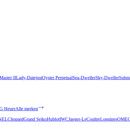
aster II
Lady-Datejust
Oyster Perpetual
Sea-Dweller
Sky-Dweller
Subma
G Heuer
Alle merken
NEL
Chopard
Grand Seiko
Hublot
IWC
Jaeger-LeCoultre
Longines
OME