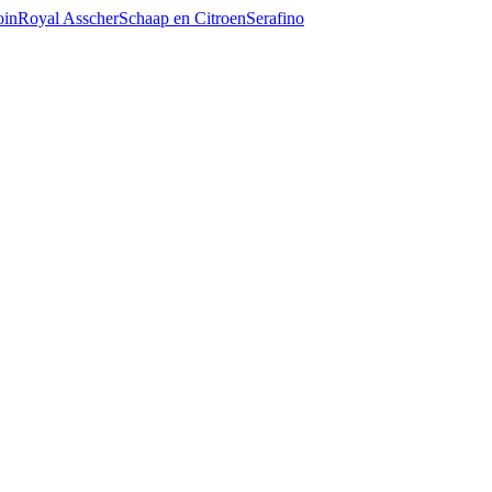
oin
Royal Asscher
Schaap en Citroen
Serafino