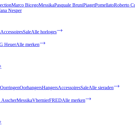
ection
Marco Bicego
Messika
Pasquale Bruni
Piaget
Pomellato
Roberto C
ana Nesper
s
Accessoires
Sale
Alle horloges
G Heuer
Alle merken
+
Oorringen
Oorhangers
Hangers
Accessoires
Sale
Alle sieraden
 Asscher
Messika
Vhernier
FRED
Alle merken
+