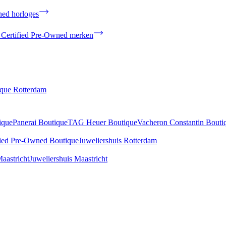
ned horloges
 Certified Pre-Owned merken
ique Rotterdam
ique
Panerai Boutique
TAG Heuer Boutique
Vacheron Constantin Bouti
fied Pre-Owned Boutique
Juweliershuis Rotterdam
aastricht
Juweliershuis Maastricht