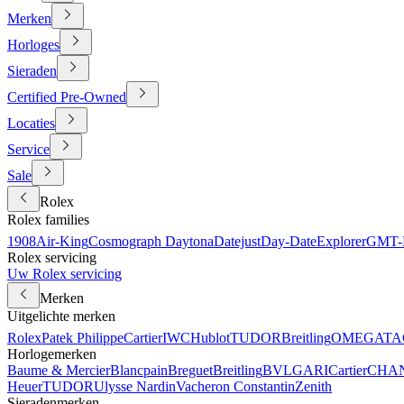
Merken
Horloges
Sieraden
Certified Pre-Owned
Locaties
Service
Sale
Rolex
Rolex families
1908
Air-King
Cosmograph Daytona
Datejust
Day-Date
Explorer
GMT-M
Rolex servicing
Uw Rolex servicing
Merken
Uitgelichte merken
Rolex
Patek Philippe
Cartier
IWC
Hublot
TUDOR
Breitling
OMEGA
TA
Horlogemerken
Baume & Mercier
Blancpain
Breguet
Breitling
BVLGARI
Cartier
CHA
Heuer
TUDOR
Ulysse Nardin
Vacheron Constantin
Zenith
Sieradenmerken