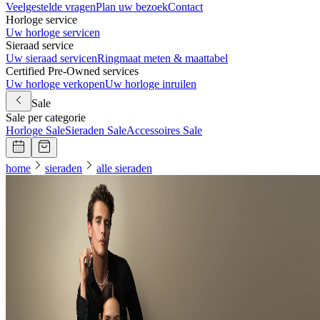
Veelgestelde vragen
Plan uw bezoek
Contact
Horloge service
Uw horloge servicen
Sieraad service
Uw sieraad servicen
Ringmaat meten & maattabel
Certified Pre-Owned services
Uw horloge verkopen
Uw horloge inruilen
Sale
Sale per categorie
Horloge Sale
Sieraden Sale
Accessoires Sale
home
sieraden
alle sieraden