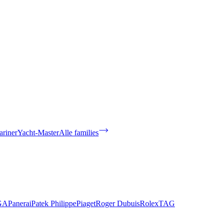
riner
Yacht-Master
Alle families
GA
Panerai
Patek Philippe
Piaget
Roger Dubuis
Rolex
TAG