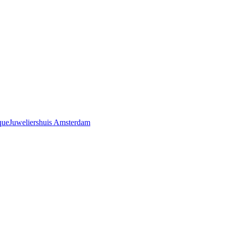
que
Juweliershuis Amsterdam