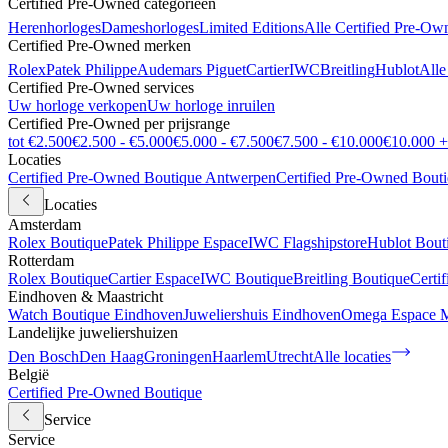
Certified Pre-Owned categorieën
Herenhorloges
Dameshorloges
Limited Editions
Alle Certified Pre-Ow
Certified Pre-Owned merken
Rolex
Patek Philippe
Audemars Piguet
Cartier
IWC
Breitling
Hublot
Alle
Certified Pre-Owned services
Uw horloge verkopen
Uw horloge inruilen
Certified Pre-Owned per prijsrange
tot €2.500
€2.500 - €5.000
€5.000 - €7.500
€7.500 - €10.000
€10.000 +
Locaties
Certified Pre-Owned Boutique Antwerpen
Certified Pre-Owned Bout
Locaties
Amsterdam
Rolex Boutique
Patek Philippe Espace
IWC Flagshipstore
Hublot Bout
Rotterdam
Rolex Boutique
Cartier Espace
IWC Boutique
Breitling Boutique
Certi
Eindhoven & Maastricht
Watch Boutique Eindhoven
Juweliershuis Eindhoven
Omega Espace M
Landelijke juweliershuizen
Den Bosch
Den Haag
Groningen
Haarlem
Utrecht
Alle locaties
België
Certified Pre-Owned Boutique
Service
Service