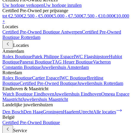
Uw horloge verkopen
Uw horloge inruilen
Certified Pre-Owned per prijsrange
tot €2.500
€2.500 - €5.000
€5.000 - €7.500
€7.500 - €10.000
€10.000
+
Locaties
Certified Pre-Owned Boutique Antwerpen
Certified Pre-Owned
Boutique Rotterdam
Locaties
Amsterdam
Rolex Boutique
Patek Philippe Espace
IWC Flagshipstore
Hublot
Boutique
Panerai Boutique
TAG Heuer Boutique
Vacheron
Constantin Boutique
Juweliershuis Amsterdam
Rotterdam
Rolex Boutique
Cartier Espace
IWC Boutique
Breitling
Boutique
Certified Pre-Owned Boutique
Juweliershuis Rotterdam
Eindhoven & Maastricht
Watch Boutique Eindhoven
Juweliershuis Eindhoven
Omega Espace
Maastricht
Juweliershuis Maastricht
Landelijke juweliershuizen
Den Bosch
Den Haag
Groningen
Haarlem
Utrecht
Alle locaties
België
Certified Pre-Owned Boutique
Service