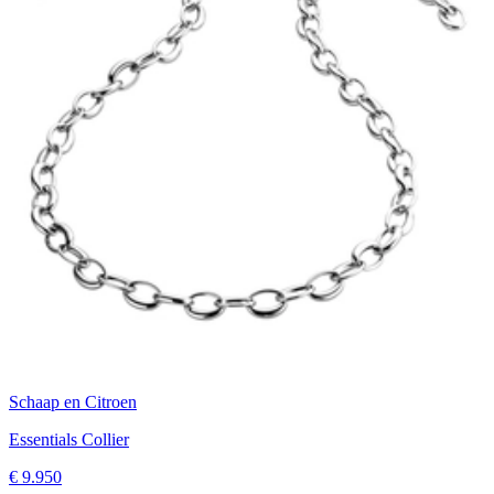
Schaap en Citroen
Essentials Collier
€ 9.950