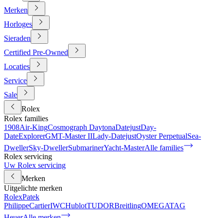
Merken
Horloges
Sieraden
Certified Pre-Owned
Locaties
Service
Sale
Rolex
Rolex families
1908
Air-King
Cosmograph Daytona
Datejust
Day-
Date
Explorer
GMT-Master II
Lady-Datejust
Oyster Perpetual
Sea-
Dweller
Sky-Dweller
Submariner
Yacht-Master
Alle families
Rolex servicing
Uw Rolex servicing
Merken
Uitgelichte merken
Rolex
Patek
Philippe
Cartier
IWC
Hublot
TUDOR
Breitling
OMEGA
TAG
Heuer
Alle merken