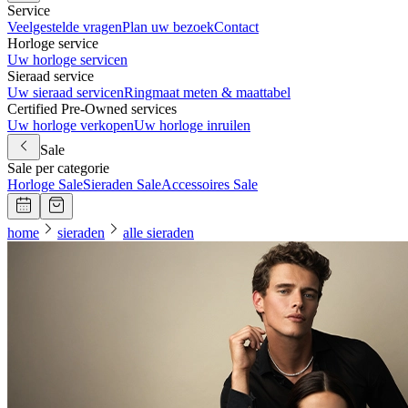
Service
Veelgestelde vragen
Plan uw bezoek
Contact
Horloge service
Uw horloge servicen
Sieraad service
Uw sieraad servicen
Ringmaat meten & maattabel
Certified Pre-Owned services
Uw horloge verkopen
Uw horloge inruilen
Sale
Sale per categorie
Horloge Sale
Sieraden Sale
Accessoires Sale
home
sieraden
alle sieraden