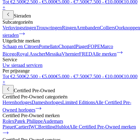
Tot €2.500
€2.500 - €5.000
€5.000 - €7.500
€7.500 - €10.000
€10.000
+
Sieraden
Subcategorieën
Verlovingsringen
Trouwringen
Ringen
Armbanden
Colliers
Oorknoppen
sieraden
Uitgelichte merken
Schaap en Citroen
Pomellato
Chopard
Piaget
FOPE
Marco
Bicego
Royal Asscher
Messika
Vhernier
FRED
Alle merken
Service
Uw sieraad servicen
Per prijsrange
Tot €2.500
€2.500 - €5.000
€5.000 - €7.500
€7.500 - €10.000
€10.000
+
Certified Pre-Owned
Certified Pre-Owned categorieën
Herenhorloges
Dameshorloges
Limited Editions
Alle Certified Pre-
Owned horloges
Certified Pre-Owned merken
Rolex
Patek Philippe
Audemars
Piguet
Cartier
IWC
Breitling
Hublot
Alle Certified Pre-Owned merken
Certified Pre-Owned services