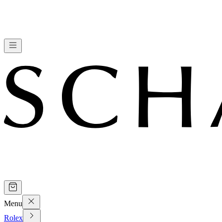
Menu
Rolex