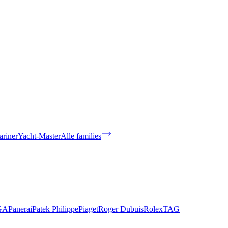
riner
Yacht-Master
Alle families
GA
Panerai
Patek Philippe
Piaget
Roger Dubuis
Rolex
TAG