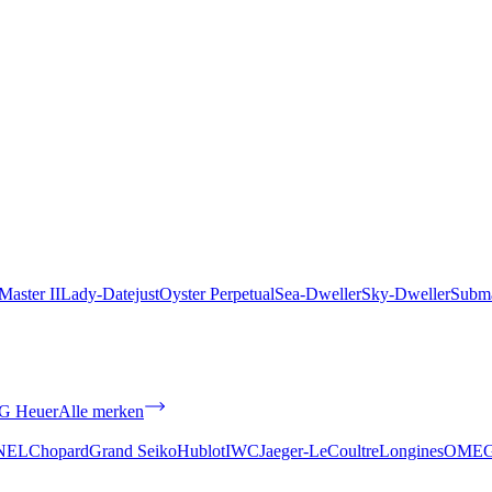
aster II
Lady-Datejust
Oyster Perpetual
Sea-Dweller
Sky-Dweller
Subma
G Heuer
Alle merken
NEL
Chopard
Grand Seiko
Hublot
IWC
Jaeger-LeCoultre
Longines
OME