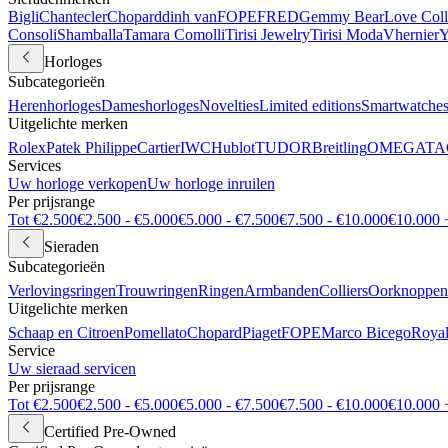
Bigli
Chantecler
Chopard
dinh van
FOPE
FRED
Gemmy Bear
Love Coll
Consoli
Shamballa
Tamara Comolli
Tirisi Jewelry
Tirisi Moda
Vhernier
Y
Horloges
Subcategorieën
Herenhorloges
Dameshorloges
Novelties
Limited editions
Smartwatche
Uitgelichte merken
Rolex
Patek Philippe
Cartier
IWC
Hublot
TUDOR
Breitling
OMEGA
TA
Services
Uw horloge verkopen
Uw horloge inruilen
Per prijsrange
Tot €2.500
€2.500 - €5.000
€5.000 - €7.500
€7.500 - €10.000
€10.000 
Sieraden
Subcategorieën
Verlovingsringen
Trouwringen
Ringen
Armbanden
Colliers
Oorknoppen
Uitgelichte merken
Schaap en Citroen
Pomellato
Chopard
Piaget
FOPE
Marco Bicego
Royal
Service
Uw sieraad servicen
Per prijsrange
Tot €2.500
€2.500 - €5.000
€5.000 - €7.500
€7.500 - €10.000
€10.000 
Certified Pre-Owned