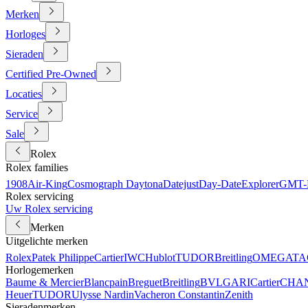
Merken
Horloges
Sieraden
Certified Pre-Owned
Locaties
Service
Sale
Rolex
Rolex families
1908
Air-King
Cosmograph Daytona
Datejust
Day-Date
Explorer
GMT-M
Rolex servicing
Uw Rolex servicing
Merken
Uitgelichte merken
Rolex
Patek Philippe
Cartier
IWC
Hublot
TUDOR
Breitling
OMEGA
TA
Horlogemerken
Baume & Mercier
Blancpain
Breguet
Breitling
BVLGARI
Cartier
CHA
Heuer
TUDOR
Ulysse Nardin
Vacheron Constantin
Zenith
Sieradenmerken