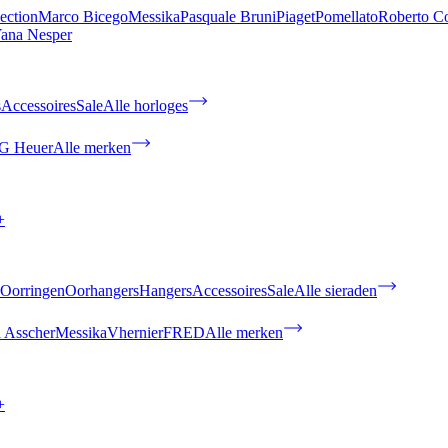
ection
Marco Bicego
Messika
Pasquale Bruni
Piaget
Pomellato
Roberto C
ana Nesper
s
Accessoires
Sale
Alle horloges
G Heuer
Alle merken
+
Oorringen
Oorhangers
Hangers
Accessoires
Sale
Alle sieraden
 Asscher
Messika
Vhernier
FRED
Alle merken
+