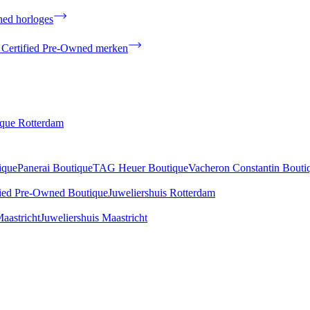
ned horloges
 Certified Pre-Owned merken
ique Rotterdam
ique
Panerai Boutique
TAG Heuer Boutique
Vacheron Constantin Bouti
fied Pre-Owned Boutique
Juweliershuis Rotterdam
aastricht
Juweliershuis Maastricht