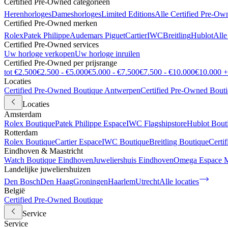
Certified Pre-Owned categorieën
Herenhorloges
Dameshorloges
Limited Editions
Alle Certified Pre-Ow
Certified Pre-Owned merken
Rolex
Patek Philippe
Audemars Piguet
Cartier
IWC
Breitling
Hublot
Alle
Certified Pre-Owned services
Uw horloge verkopen
Uw horloge inruilen
Certified Pre-Owned per prijsrange
tot €2.500
€2.500 - €5.000
€5.000 - €7.500
€7.500 - €10.000
€10.000 +
Locaties
Certified Pre-Owned Boutique Antwerpen
Certified Pre-Owned Bout
Locaties
Amsterdam
Rolex Boutique
Patek Philippe Espace
IWC Flagshipstore
Hublot Bout
Rotterdam
Rolex Boutique
Cartier Espace
IWC Boutique
Breitling Boutique
Certi
Eindhoven & Maastricht
Watch Boutique Eindhoven
Juweliershuis Eindhoven
Omega Espace M
Landelijke juweliershuizen
Den Bosch
Den Haag
Groningen
Haarlem
Utrecht
Alle locaties
België
Certified Pre-Owned Boutique
Service
Service