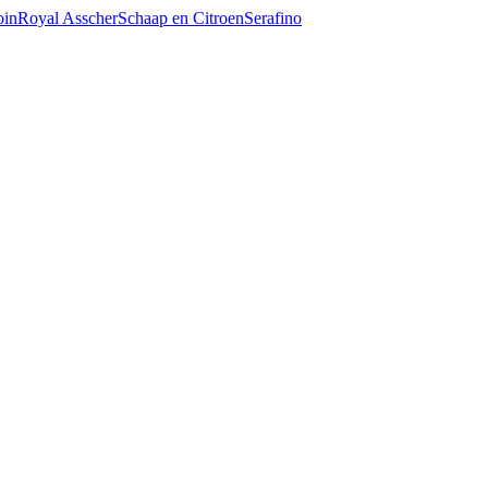
oin
Royal Asscher
Schaap en Citroen
Serafino