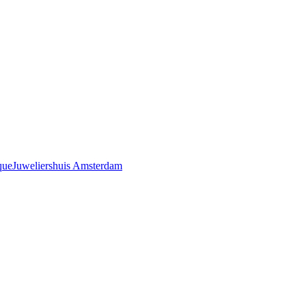
que
Juweliershuis Amsterdam