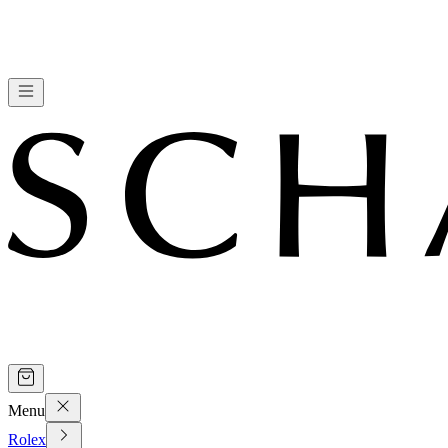
Menu
Rolex