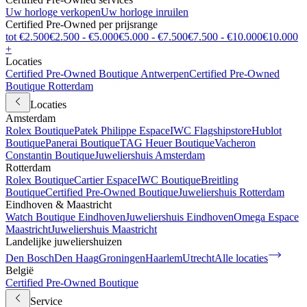
Uw horloge verkopen
Uw horloge inruilen
Certified Pre-Owned per prijsrange
tot €2.500
€2.500 - €5.000
€5.000 - €7.500
€7.500 - €10.000
€10.000
+
Locaties
Certified Pre-Owned Boutique Antwerpen
Certified Pre-Owned
Boutique Rotterdam
Locaties
Amsterdam
Rolex Boutique
Patek Philippe Espace
IWC Flagshipstore
Hublot
Boutique
Panerai Boutique
TAG Heuer Boutique
Vacheron
Constantin Boutique
Juweliershuis Amsterdam
Rotterdam
Rolex Boutique
Cartier Espace
IWC Boutique
Breitling
Boutique
Certified Pre-Owned Boutique
Juweliershuis Rotterdam
Eindhoven & Maastricht
Watch Boutique Eindhoven
Juweliershuis Eindhoven
Omega Espace
Maastricht
Juweliershuis Maastricht
Landelijke juweliershuizen
Den Bosch
Den Haag
Groningen
Haarlem
Utrecht
Alle locaties
België
Certified Pre-Owned Boutique
Service