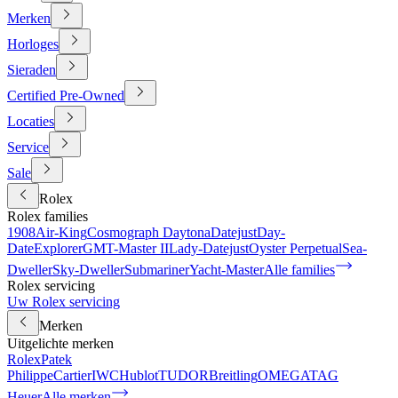
Merken
Horloges
Sieraden
Certified Pre-Owned
Locaties
Service
Sale
Rolex
Rolex families
1908
Air-King
Cosmograph Daytona
Datejust
Day-
Date
Explorer
GMT-Master II
Lady-Datejust
Oyster Perpetual
Sea-
Dweller
Sky-Dweller
Submariner
Yacht-Master
Alle families
Rolex servicing
Uw Rolex servicing
Merken
Uitgelichte merken
Rolex
Patek
Philippe
Cartier
IWC
Hublot
TUDOR
Breitling
OMEGA
TAG
Heuer
Alle merken