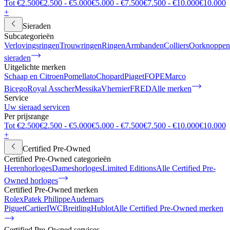
Tot €2.500
€2.500 - €5.000
€5.000 - €7.500
€7.500 - €10.000
€10.000
+
Sieraden
Subcategorieën
Verlovingsringen
Trouwringen
Ringen
Armbanden
Colliers
Oorknoppen
sieraden
Uitgelichte merken
Schaap en Citroen
Pomellato
Chopard
Piaget
FOPE
Marco
Bicego
Royal Asscher
Messika
Vhernier
FRED
Alle merken
Service
Uw sieraad servicen
Per prijsrange
Tot €2.500
€2.500 - €5.000
€5.000 - €7.500
€7.500 - €10.000
€10.000
+
Certified Pre-Owned
Certified Pre-Owned categorieën
Herenhorloges
Dameshorloges
Limited Editions
Alle Certified Pre-
Owned horloges
Certified Pre-Owned merken
Rolex
Patek Philippe
Audemars
Piguet
Cartier
IWC
Breitling
Hublot
Alle Certified Pre-Owned merken
Certified Pre-Owned services