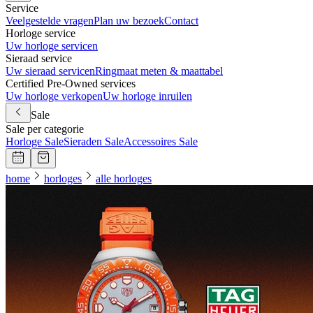
Service
Veelgestelde vragen
Plan uw bezoek
Contact
Horloge service
Uw horloge servicen
Sieraad service
Uw sieraad servicen
Ringmaat meten & maattabel
Certified Pre-Owned services
Uw horloge verkopen
Uw horloge inruilen
Sale
Sale per categorie
Horloge Sale
Sieraden Sale
Accessoires Sale
home
horloges
alle horloges