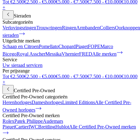
Tot €2.500
€2.500 - €5.000
€5.000 - €7.500
€7.500 - €10.000
€10.000
+
Sieraden
Subcategorieën
Verlovingsringen
Trouwringen
Ringen
Armbanden
Colliers
Oorknoppen
sieraden
Uitgelichte merken
Schaap en Citroen
Pomellato
Chopard
Piaget
FOPE
Marco
Bicego
Royal Asscher
Messika
Vhernier
FRED
Alle merken
Service
Uw sieraad servicen
Per prijsrange
Tot €2.500
€2.500 - €5.000
€5.000 - €7.500
€7.500 - €10.000
€10.000
+
Certified Pre-Owned
Certified Pre-Owned categorieën
Herenhorloges
Dameshorloges
Limited Editions
Alle Certified Pre-
Owned horloges
Certified Pre-Owned merken
Rolex
Patek Philippe
Audemars
Piguet
Cartier
IWC
Breitling
Hublot
Alle Certified Pre-Owned merken
Certified Pre-Owned services