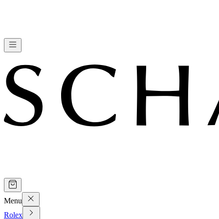
Menu
Rolex