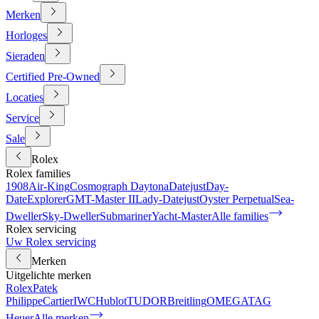
Merken
Horloges
Sieraden
Certified Pre-Owned
Locaties
Service
Sale
Rolex
Rolex families
1908
Air-King
Cosmograph Daytona
Datejust
Day-
Date
Explorer
GMT-Master II
Lady-Datejust
Oyster Perpetual
Sea-
Dweller
Sky-Dweller
Submariner
Yacht-Master
Alle families
Rolex servicing
Uw Rolex servicing
Merken
Uitgelichte merken
Rolex
Patek
Philippe
Cartier
IWC
Hublot
TUDOR
Breitling
OMEGA
TAG
Heuer
Alle merken