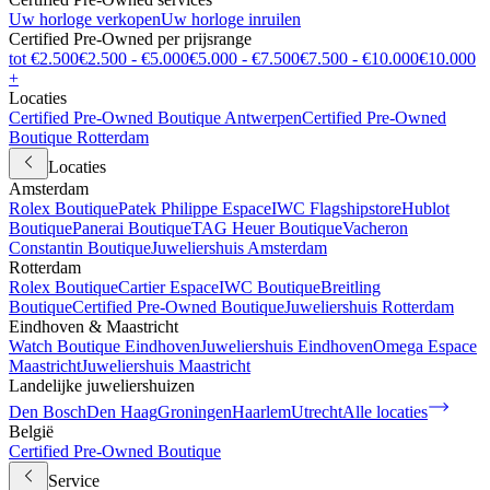
Uw horloge verkopen
Uw horloge inruilen
Certified Pre-Owned per prijsrange
tot €2.500
€2.500 - €5.000
€5.000 - €7.500
€7.500 - €10.000
€10.000
+
Locaties
Certified Pre-Owned Boutique Antwerpen
Certified Pre-Owned
Boutique Rotterdam
Locaties
Amsterdam
Rolex Boutique
Patek Philippe Espace
IWC Flagshipstore
Hublot
Boutique
Panerai Boutique
TAG Heuer Boutique
Vacheron
Constantin Boutique
Juweliershuis Amsterdam
Rotterdam
Rolex Boutique
Cartier Espace
IWC Boutique
Breitling
Boutique
Certified Pre-Owned Boutique
Juweliershuis Rotterdam
Eindhoven & Maastricht
Watch Boutique Eindhoven
Juweliershuis Eindhoven
Omega Espace
Maastricht
Juweliershuis Maastricht
Landelijke juweliershuizen
Den Bosch
Den Haag
Groningen
Haarlem
Utrecht
Alle locaties
België
Certified Pre-Owned Boutique
Service