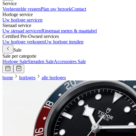
Service
Veelgestelde vragen
Plan uw bezoek
Contact
Horloge service
Uw horloge servicen
Sieraad service
Uw sieraad servicen
Ringmaat meten & maattabel
Certified Pre-Owned services
Uw horloge verkopen
Uw horloge inruilen
Sale
Sale per categorie
Horloge Sale
Sieraden Sale
Accessoires Sale
home
horloges
alle horloges