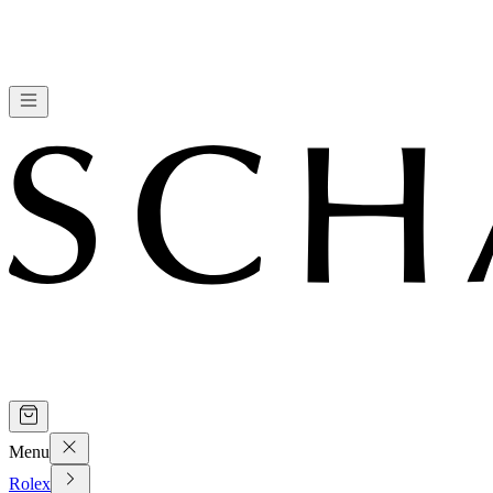
Menu
Rolex