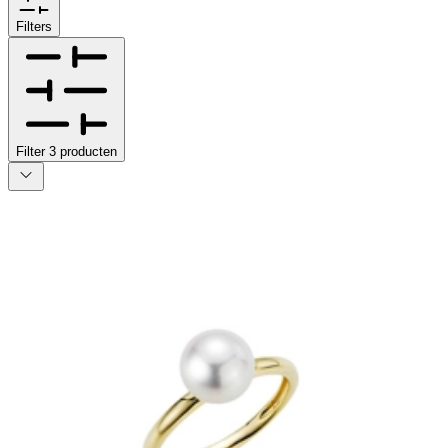
Filters
Filter
3
producten