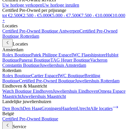
Uw horloge verkopen
Uw horloge inruilen
Certified Pre-Owned per prijsrange
tot €2.500
€2.500 - €5.000
€5.000 - €7.500
€7.500 - €10.000
€10.000
+
Locaties
Certified Pre-Owned Boutique Antwerpen
Certified Pre-Owned
Boutique Rotterdam
Locaties
Amsterdam
Rolex Boutique
Patek Philippe Espace
IWC Flagshipstore
Hublot
Boutique
Panerai Boutique
TAG Heuer Boutique
Vacheron
Constantin Boutique
Juweliershuis Amsterdam
Rotterdam
Rolex Boutique
Cartier Espace
IWC Boutique
Breitling
Boutique
Certified Pre-Owned Boutique
Juweliershuis Rotterdam
Eindhoven & Maastricht
Watch Boutique Eindhoven
Juweliershuis Eindhoven
Omega Espace
Maastricht
Juweliershuis Maastricht
Landelijke juweliershuizen
Den Bosch
Den Haag
Groningen
Haarlem
Utrecht
Alle locaties
België
Certified Pre-Owned Boutique
Service