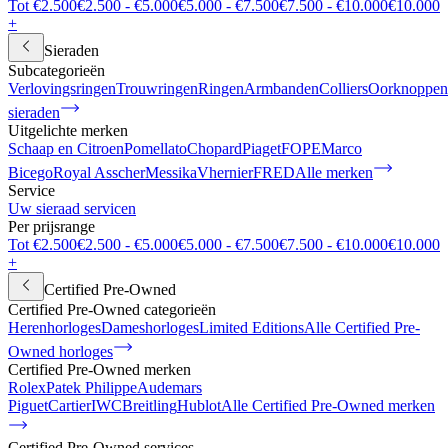
Tot €2.500
€2.500 - €5.000
€5.000 - €7.500
€7.500 - €10.000
€10.000
+
Sieraden
Subcategorieën
Verlovingsringen
Trouwringen
Ringen
Armbanden
Colliers
Oorknoppen
sieraden
Uitgelichte merken
Schaap en Citroen
Pomellato
Chopard
Piaget
FOPE
Marco
Bicego
Royal Asscher
Messika
Vhernier
FRED
Alle merken
Service
Uw sieraad servicen
Per prijsrange
Tot €2.500
€2.500 - €5.000
€5.000 - €7.500
€7.500 - €10.000
€10.000
+
Certified Pre-Owned
Certified Pre-Owned categorieën
Herenhorloges
Dameshorloges
Limited Editions
Alle Certified Pre-
Owned horloges
Certified Pre-Owned merken
Rolex
Patek Philippe
Audemars
Piguet
Cartier
IWC
Breitling
Hublot
Alle Certified Pre-Owned merken
Certified Pre-Owned services