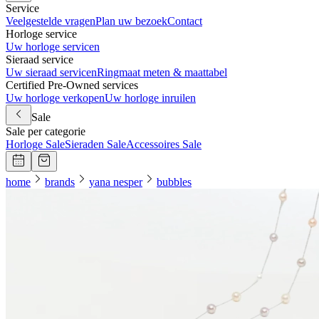
Service
Veelgestelde vragen
Plan uw bezoek
Contact
Horloge service
Uw horloge servicen
Sieraad service
Uw sieraad servicen
Ringmaat meten & maattabel
Certified Pre-Owned services
Uw horloge verkopen
Uw horloge inruilen
Sale
Sale per categorie
Horloge Sale
Sieraden Sale
Accessoires Sale
home
brands
yana nesper
bubbles