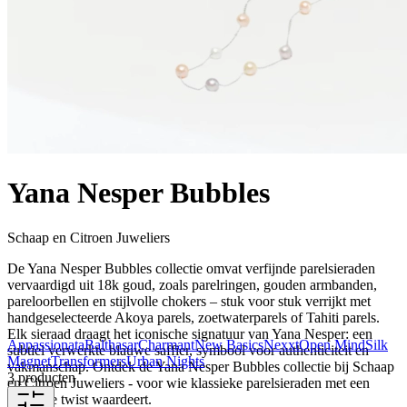
Yana Nesper Bubbles
Schaap en Citroen Juweliers
De Yana Nesper Bubbles collectie omvat verfijnde parelsieraden
vervaardigd uit 18k goud, zoals parelringen, gouden armbanden,
pareloorbellen en stijlvolle chokers – stuk voor stuk verrijkt met
handgeselecteerde Akoya parels, zoetwaterparels of Tahiti parels.
Elk sieraad draagt het iconische signatuur van Yana Nesper: een
Appassionata
Balthasar
Charmant
New Basics
Nexxt
Open Mind
Silk
subtiel verwerkte blauwe saffier, symbool voor authenticiteit en
Magnet
Transformers
Urban Nights
vakmanschap. Ontdek de Yana Nesper Bubbles collectie bij Schaap
3 producten
en Citroen Juweliers - voor wie klassieke parelsieraden met een
moderne twist waardeert.