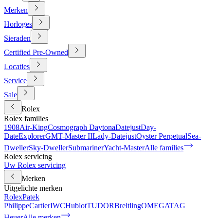
Merken
Horloges
Sieraden
Certified Pre-Owned
Locaties
Service
Sale
Rolex
Rolex families
1908
Air-King
Cosmograph Daytona
Datejust
Day-
Date
Explorer
GMT-Master II
Lady-Datejust
Oyster Perpetual
Sea-
Dweller
Sky-Dweller
Submariner
Yacht-Master
Alle families
Rolex servicing
Uw Rolex servicing
Merken
Uitgelichte merken
Rolex
Patek
Philippe
Cartier
IWC
Hublot
TUDOR
Breitling
OMEGA
TAG
Heuer
Alle merken