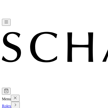
Menu
Rolex