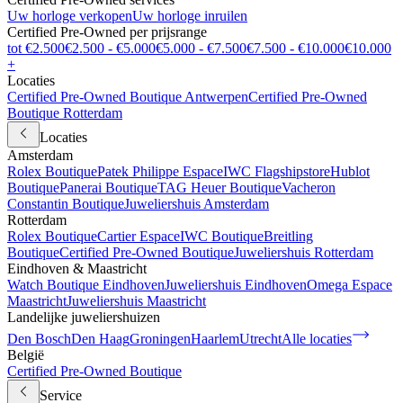
Uw horloge verkopen
Uw horloge inruilen
Certified Pre-Owned per prijsrange
tot €2.500
€2.500 - €5.000
€5.000 - €7.500
€7.500 - €10.000
€10.000
+
Locaties
Certified Pre-Owned Boutique Antwerpen
Certified Pre-Owned
Boutique Rotterdam
Locaties
Amsterdam
Rolex Boutique
Patek Philippe Espace
IWC Flagshipstore
Hublot
Boutique
Panerai Boutique
TAG Heuer Boutique
Vacheron
Constantin Boutique
Juweliershuis Amsterdam
Rotterdam
Rolex Boutique
Cartier Espace
IWC Boutique
Breitling
Boutique
Certified Pre-Owned Boutique
Juweliershuis Rotterdam
Eindhoven & Maastricht
Watch Boutique Eindhoven
Juweliershuis Eindhoven
Omega Espace
Maastricht
Juweliershuis Maastricht
Landelijke juweliershuizen
Den Bosch
Den Haag
Groningen
Haarlem
Utrecht
Alle locaties
België
Certified Pre-Owned Boutique
Service