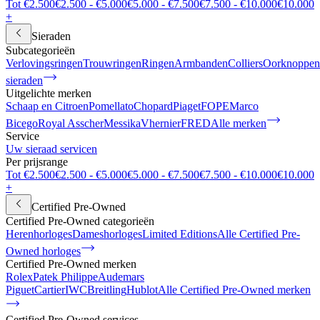
Tot €2.500
€2.500 - €5.000
€5.000 - €7.500
€7.500 - €10.000
€10.000
+
Sieraden
Subcategorieën
Verlovingsringen
Trouwringen
Ringen
Armbanden
Colliers
Oorknoppen
sieraden
Uitgelichte merken
Schaap en Citroen
Pomellato
Chopard
Piaget
FOPE
Marco
Bicego
Royal Asscher
Messika
Vhernier
FRED
Alle merken
Service
Uw sieraad servicen
Per prijsrange
Tot €2.500
€2.500 - €5.000
€5.000 - €7.500
€7.500 - €10.000
€10.000
+
Certified Pre-Owned
Certified Pre-Owned categorieën
Herenhorloges
Dameshorloges
Limited Editions
Alle Certified Pre-
Owned horloges
Certified Pre-Owned merken
Rolex
Patek Philippe
Audemars
Piguet
Cartier
IWC
Breitling
Hublot
Alle Certified Pre-Owned merken
Certified Pre-Owned services