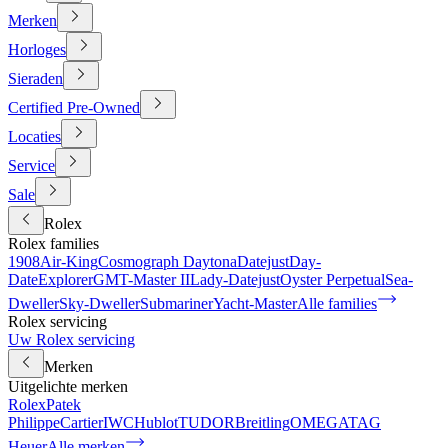
Merken
Horloges
Sieraden
Certified Pre-Owned
Locaties
Service
Sale
Rolex
Rolex families
1908
Air-King
Cosmograph Daytona
Datejust
Day-
Date
Explorer
GMT-Master II
Lady-Datejust
Oyster Perpetual
Sea-
Dweller
Sky-Dweller
Submariner
Yacht-Master
Alle families
Rolex servicing
Uw Rolex servicing
Merken
Uitgelichte merken
Rolex
Patek
Philippe
Cartier
IWC
Hublot
TUDOR
Breitling
OMEGA
TAG
Heuer
Alle merken