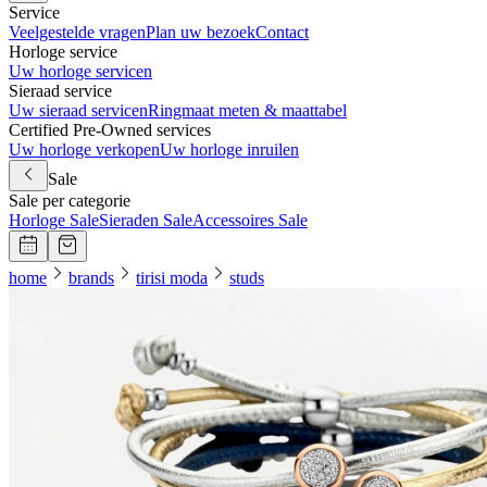
Service
Veelgestelde vragen
Plan uw bezoek
Contact
Horloge service
Uw horloge servicen
Sieraad service
Uw sieraad servicen
Ringmaat meten & maattabel
Certified Pre-Owned services
Uw horloge verkopen
Uw horloge inruilen
Sale
Sale per categorie
Horloge Sale
Sieraden Sale
Accessoires Sale
home
brands
tirisi moda
studs