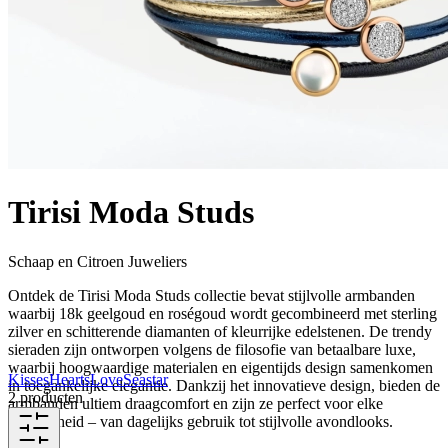
Tirisi Moda Studs
Schaap en Citroen Juweliers
Ontdek de Tirisi Moda Studs collectie bevat stijlvolle armbanden
waarbij 18k geelgoud en roségoud wordt gecombineerd met sterling
zilver en schitterende diamanten of kleurrijke edelstenen. De trendy
sieraden zijn ontworpen volgens de filosofie van betaalbare luxe,
waarbij hoogwaardige materialen en eigentijds design samenkomen
Kisses
Hearts
Love
Seastar
in toegankelijke elegantie. Dankzij het innovatieve design, bieden de
2 producten
armbanden ultiem draagcomfort en zijn ze perfect voor elke
gelegenheid – van dagelijks gebruik tot stijlvolle avondlooks.