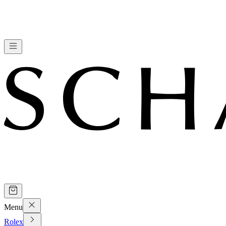
Menu
Rolex