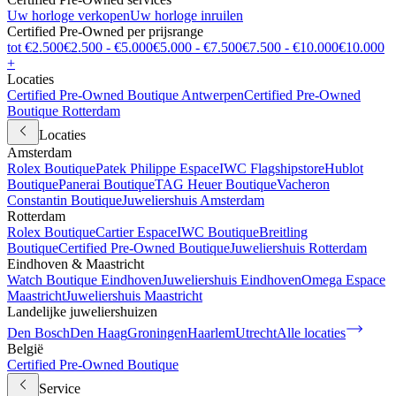
Uw horloge verkopen
Uw horloge inruilen
Certified Pre-Owned per prijsrange
tot €2.500
€2.500 - €5.000
€5.000 - €7.500
€7.500 - €10.000
€10.000
+
Locaties
Certified Pre-Owned Boutique Antwerpen
Certified Pre-Owned
Boutique Rotterdam
Locaties
Amsterdam
Rolex Boutique
Patek Philippe Espace
IWC Flagshipstore
Hublot
Boutique
Panerai Boutique
TAG Heuer Boutique
Vacheron
Constantin Boutique
Juweliershuis Amsterdam
Rotterdam
Rolex Boutique
Cartier Espace
IWC Boutique
Breitling
Boutique
Certified Pre-Owned Boutique
Juweliershuis Rotterdam
Eindhoven & Maastricht
Watch Boutique Eindhoven
Juweliershuis Eindhoven
Omega Espace
Maastricht
Juweliershuis Maastricht
Landelijke juweliershuizen
Den Bosch
Den Haag
Groningen
Haarlem
Utrecht
Alle locaties
België
Certified Pre-Owned Boutique
Service