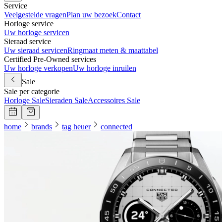
Service
Veelgestelde vragen
Plan uw bezoek
Contact
Horloge service
Uw horloge servicen
Sieraad service
Uw sieraad servicen
Ringmaat meten & maattabel
Certified Pre-Owned services
Uw horloge verkopen
Uw horloge inruilen
Sale
Sale per categorie
Horloge Sale
Sieraden Sale
Accessoires Sale
home
brands
tag heuer
connected