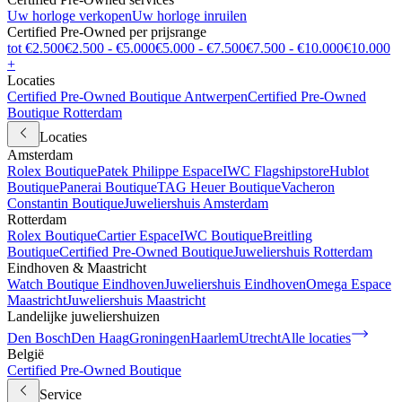
Uw horloge verkopen
Uw horloge inruilen
Certified Pre-Owned per prijsrange
tot €2.500
€2.500 - €5.000
€5.000 - €7.500
€7.500 - €10.000
€10.000
+
Locaties
Certified Pre-Owned Boutique Antwerpen
Certified Pre-Owned
Boutique Rotterdam
Locaties
Amsterdam
Rolex Boutique
Patek Philippe Espace
IWC Flagshipstore
Hublot
Boutique
Panerai Boutique
TAG Heuer Boutique
Vacheron
Constantin Boutique
Juweliershuis Amsterdam
Rotterdam
Rolex Boutique
Cartier Espace
IWC Boutique
Breitling
Boutique
Certified Pre-Owned Boutique
Juweliershuis Rotterdam
Eindhoven & Maastricht
Watch Boutique Eindhoven
Juweliershuis Eindhoven
Omega Espace
Maastricht
Juweliershuis Maastricht
Landelijke juweliershuizen
Den Bosch
Den Haag
Groningen
Haarlem
Utrecht
Alle locaties
België
Certified Pre-Owned Boutique
Service