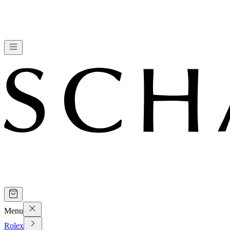
Menu
Rolex