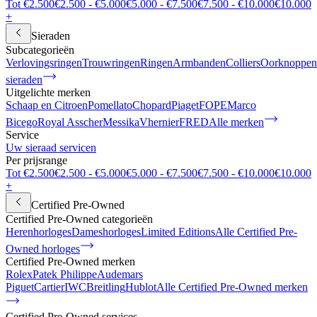
Tot €2.500
€2.500 - €5.000
€5.000 - €7.500
€7.500 - €10.000
€10.000
+
Sieraden
Subcategorieën
Verlovingsringen
Trouwringen
Ringen
Armbanden
Colliers
Oorknoppen
sieraden
Uitgelichte merken
Schaap en Citroen
Pomellato
Chopard
Piaget
FOPE
Marco
Bicego
Royal Asscher
Messika
Vhernier
FRED
Alle merken
Service
Uw sieraad servicen
Per prijsrange
Tot €2.500
€2.500 - €5.000
€5.000 - €7.500
€7.500 - €10.000
€10.000
+
Certified Pre-Owned
Certified Pre-Owned categorieën
Herenhorloges
Dameshorloges
Limited Editions
Alle Certified Pre-
Owned horloges
Certified Pre-Owned merken
Rolex
Patek Philippe
Audemars
Piguet
Cartier
IWC
Breitling
Hublot
Alle Certified Pre-Owned merken
Certified Pre-Owned services