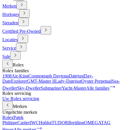
Merken
Horloges
Sieraden
Certified Pre-Owned
Locaties
Service
Sale
Rolex
Rolex families
1908
Air-King
Cosmograph Daytona
Datejust
Day-
Date
Explorer
GMT-Master II
Lady-Datejust
Oyster Perpetual
Sea-
Dweller
Sky-Dweller
Submariner
Yacht-Master
Alle families
Rolex servicing
Uw Rolex servicing
Merken
Uitgelichte merken
Rolex
Patek
Philippe
Cartier
IWC
Hublot
TUDOR
Breitling
OMEGA
TAG
Heuer
Alle merken