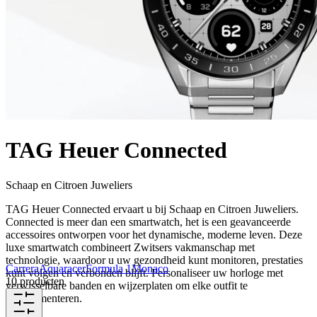
TAG Heuer Connected
Schaap en Citroen Juweliers
TAG Heuer Connected ervaart u bij Schaap en Citroen Juweliers.
Connected is meer dan een smartwatch, het is een geavanceerde
accessoires ontworpen voor het dynamische, moderne leven. Deze
luxe smartwatch combineert Zwitsers vakmanschap met
technologie, waardoor u uw gezondheid kunt monitoren, prestaties
Carrera
Aquaracer
Formula 1
Monaco
kunt volgen en verbonden blijft. Personaliseer uw horloge met
10 producten
verwisselbare banden en wijzerplaten om elke outfit te
complementeren.